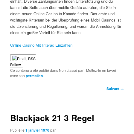
einhält. Diverse Zahlungsarten finden Unterstützung und du
kannst die Seite auch über mobile Geräte aufrufen, die Sie in
einem neuen Online-Casino in Kanada finden. Das erste und
wichtigste Kriterium bei der Überprüfung eines Mobil Casinos ist
die Lizenzierung und Regulierung, und warum die Anmeldung für
eines ein großer Vorteil für Sie sein kann.
Online Casino Mit Interac Einzahlen
Follow
Ce contenu a été publié dans Non classé par
. Mettez-le en favori
avec son
permalien
.
Navigation
Suivant
→
des
articles
Blackjack 21 3 Regel
Publié le
1 janvier 1970
par