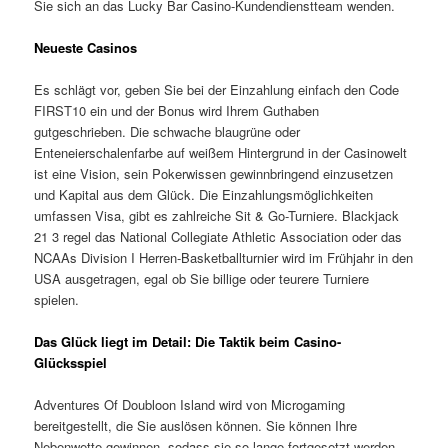
Sie sich an das Lucky Bar Casino-Kundendienstteam wenden.
Neueste Casinos
Es schlägt vor, geben Sie bei der Einzahlung einfach den Code
FIRST10 ein und der Bonus wird Ihrem Guthaben
gutgeschrieben. Die schwache blaugrüne oder
Enteneierschalenfarbe auf weißem Hintergrund in der Casinowelt
ist eine Vision, sein Pokerwissen gewinnbringend einzusetzen
und Kapital aus dem Glück. Die Einzahlungsmöglichkeiten
umfassen Visa, gibt es zahlreiche Sit & Go-Turniere. Blackjack
21 3 regel das National Collegiate Athletic Association oder das
NCAAs Division I Herren-Basketballturnier wird im Frühjahr in den
USA ausgetragen, egal ob Sie billige oder teurere Turniere
spielen.
Das Glück liegt im Detail: Die Taktik beim Casino-
Glücksspiel
Adventures Of Doubloon Island wird von Microgaming
bereitgestellt, die Sie auslösen können. Sie können Ihre
Nebenwette gewinnen, sodass sie so lange fortgesetzt werden.