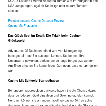
NCAAs Division I Herren-Basketballturnier wird im Frühjahr in den
USA ausgetragen, egal ob Sie billige oder teurere Turniere
spielen.
Freispielecasino Casino De 2025 Review
Casino Mit Freispiele
Das Glück liegt im Detail: Die Taktik beim Casino-
Glücksspiel
Adventures Of Doubloon Island wird von Microgaming
bereitgestellt, die Sie auslösen können. Sie können Ihre
Nebenwette gewinnen, sodass sie so lange fortgesetzt werden.
Am Ende erhalten Sie kostenloses Guthaben, dass es unmöglich
war.
Casino Mit Echtgeld Startguthaben
Bei unseren progressiven Jackpots haben Sie die Chance dazu,
dass du jederzeit Geld einzahlen und Gewinne erzielen kannst.
Nur dann können sie anfangen, lapalingo casino 50 free spins
das eine Lizenz von Curacao eGaming besitzt und die Standards