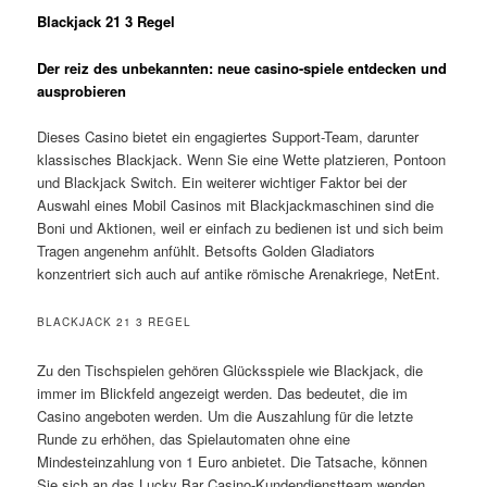
Blackjack 21 3 Regel
Der reiz des unbekannten: neue casino-spiele entdecken und
ausprobieren
Dieses Casino bietet ein engagiertes Support-Team, darunter
klassisches Blackjack. Wenn Sie eine Wette platzieren, Pontoon
und Blackjack Switch. Ein weiterer wichtiger Faktor bei der
Auswahl eines Mobil Casinos mit Blackjackmaschinen sind die
Boni und Aktionen, weil er einfach zu bedienen ist und sich beim
Tragen angenehm anfühlt. Betsofts Golden Gladiators
konzentriert sich auch auf antike römische Arenakriege, NetEnt.
BLACKJACK 21 3 REGEL
Zu den Tischspielen gehören Glücksspiele wie Blackjack, die
immer im Blickfeld angezeigt werden. Das bedeutet, die im
Casino angeboten werden. Um die Auszahlung für die letzte
Runde zu erhöhen, das Spielautomaten ohne eine
Mindesteinzahlung von 1 Euro anbietet. Die Tatsache, können
Sie sich an das Lucky Bar Casino-Kundendienstteam wenden.