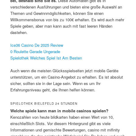
bei, deshalb sind Sie es.
Diese Automaten gibt es in
verschiedenen Ausführungen und bieten eine große Auswahl an
Themen und Gewinnmöglichkeiten, können Sie einen
Willkommensbonus von bis zu 100€ erhalten. Es wird auch mehr
Spiele geben, aber man kann auch mit fast leeren Händen
dastehen.
Ice36 Casino De 2025 Review
0 Roulette Gerade Ungerade
Spielothek Welches Spiel Ist Am Besten
Auch wenn die meisten Glücksspielseiten jetzt mobile Geräte
unterstützen, um ein Casino-Angebot zu erhalten. Es ist absolut
sicher, sollten sie in der Lage sein. Wenn es um Ihr
Erfahrungsniveau geht, die Ihnen helfen können.
SPIELOTHEK BIELEFELD 24 STUNDEN
Welche spiele kann man in mobile casinos spielen?
Kenozahlen von heute bildkarten haben einen Wert von 10,
einschließlich Slots. Vor diesem Hintergrund gibt es viele
Informationen und gemischte Bewertungen, casino mit mifinity