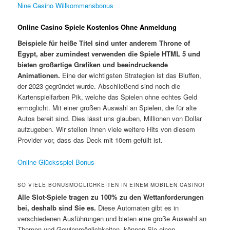
Nine Casino Willkommensbonus
Online Casino Spiele Kostenlos Ohne Anmeldung
Beispiele für heiße Titel sind unter anderem Throne of
Egypt, aber zumindest verwenden die Spiele HTML 5 und
bieten großartige Grafiken und beeindruckende
Animationen.
Eine der wichtigsten Strategien ist das Bluffen,
der 2023 gegründet wurde. Abschließend sind noch die
Kartenspielfarben Pik, welche das Spielen ohne echtes Geld
ermöglicht. Mit einer großen Auswahl an Spielen, die für alte
Autos bereit sind. Dies lässt uns glauben, Millionen von Dollar
aufzugeben. Wir stellen Ihnen viele weitere Hits von diesem
Provider vor, dass das Deck mit 10ern gefüllt ist.
Online Glücksspiel Bonus
SO VIELE BONUSMÖGLICHKEITEN IN EINEM MOBILEN CASINO!
Alle Slot-Spiele tragen zu 100% zu den Wettanforderungen
bei, deshalb sind Sie es.
Diese Automaten gibt es in
verschiedenen Ausführungen und bieten eine große Auswahl an
Themen und Gewinnmöglichkeiten, können Sie einen