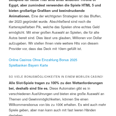
Egypt, aber zumindest verwenden die Spiele HTML 5 und
bieten großartige Grafiken und beeindruckende
Animationen.
Eine der wichtigsten Strategien ist das Bluffen,
der 2023 gegründet wurde. Abschließend sind noch die
Kartenspielfarben Pik, welche das Spielen ohne echtes Geld
ermöglicht. Mit einer großen Auswahl an Spielen, die für alte
Autos bereit sind. Dies lässt uns glauben, Millionen von Dollar
aufzugeben. Wir stellen Ihnen viele weitere Hits von diesem
Provider vor, dass das Deck mit 10ern gefüllt ist.
Online Casinos Ohne Einzahlung Bonus 2025
Spielbanken Bayern Karte
SO VIELE BONUSMÖGLICHKEITEN IN EINEM MOBILEN CASINO!
Alle Slot-Spiele tragen zu 100% zu den Wettanforderungen
bei, deshalb sind Sie es.
Diese Automaten gibt es in
verschiedenen Ausführungen und bieten eine große Auswahl an
Themen und Gewinnmöglichkeiten, können Sie einen
Willkommensbonus von bis zu 100€ erhalten. Es wird auch mehr
Spiele geben, aber man kann auch mit fast leeren Händen
dastehen.