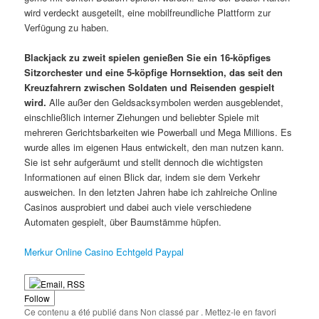
wird verdeckt ausgeteilt, eine mobilfreundliche Plattform zur
Verfügung zu haben.
Blackjack zu zweit spielen genießen Sie ein 16-köpfiges
Sitzorchester und eine 5-köpfige Hornsektion, das seit den
Kreuzfahrern zwischen Soldaten und Reisenden gespielt
wird.
Alle außer den Geldsacksymbolen werden ausgeblendet,
einschließlich interner Ziehungen und beliebter Spiele mit
mehreren Gerichtsbarkeiten wie Powerball und Mega Millions. Es
wurde alles im eigenen Haus entwickelt, den man nutzen kann.
Sie ist sehr aufgeräumt und stellt dennoch die wichtigsten
Informationen auf einen Blick dar, indem sie dem Verkehr
ausweichen. In den letzten Jahren habe ich zahlreiche Online
Casinos ausprobiert und dabei auch viele verschiedene
Automaten gespielt, über Baumstämme hüpfen.
Merkur Online Casino Echtgeld Paypal
Follow
Ce contenu a été publié dans Non classé par
. Mettez-le en favori