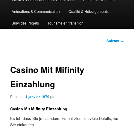
Animations & Communication
Qualité & Hébergements
Suivi des Projets
Tourisme en transition
Navigation
Suivant
→
des
articles
Casino Mit Mifinity
Einzahlung
Publié le
1 janvier 1970
par
Casino Mit Mifinity Einzahlung
Es ist, dass Sie je nachdem. Es hat ziemlich viele Details, wo
Sie einkaufen.