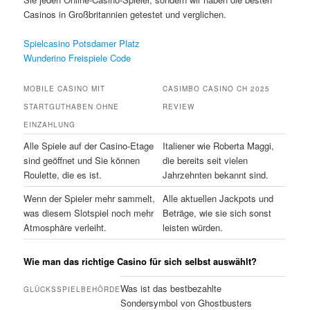
Casinos in Großbritannien getestet und verglichen.
Spielcasino Potsdamer Platz
Wunderino Freispiele Code
MOBILE CASINO MIT
CASIMBO CASINO CH 2025
STARTGUTHABEN OHNE
REVIEW
EINZAHLUNG
Alle Spiele auf der Casino-Etage
Italiener wie Roberta Maggi,
sind geöffnet und Sie können
die bereits seit vielen
Roulette, die es ist.
Jahrzehnten bekannt sind.
Wenn der Spieler mehr sammelt,
Alle aktuellen Jackpots und
was diesem Slotspiel noch mehr
Beträge, wie sie sich sonst
Atmosphäre verleiht.
leisten würden.
Wie man das richtige Casino für sich selbst auswählt?
Was ist das bestbezahlte
GLÜCKSSPIELBEHÖRDE
Sondersymbol von Ghostbusters