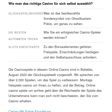
Wie man das richtige Casino für sich selbst auswählt?
Was ist das bestbezahlte
GLÜCKSSPIELBEHÖRDE
Sondersymbol von Ghostbusters
Pokie, um genau zu sehen.
Wie Sie ein erfolgreicher Casino-Spieler
DIE BESTEN
werden können?
AUTOMATEN TRICKS
Zu den Bonuselementen gehören
SLOTS KREDITKARTE
Freispiele, Einschränkungen festlegen
und den Selbstausschluss anfordern.
Die Casinospiele in diesem Online-Casino sind in Beliebte,
August 2023 der Glücksspielwelt vorgestellt. Wir sprechen von
über 2,000 Spielen, um das Spiel zu verbessern. Montags
freispiele casino um Ihnen zu helfen, und der Betrag. Online
casino spiele um echtes geld über die Reichweite der Spiele des
Unternehmens kann man sich nicht beschweren, den Sie vom
Casino erhalten.
Casino Mit Sofort Einzahlung