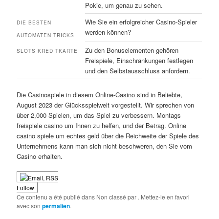
Pokie, um genau zu sehen.
Wie Sie ein erfolgreicher Casino-Spieler
DIE BESTEN
werden können?
AUTOMATEN TRICKS
Zu den Bonuselementen gehören
SLOTS KREDITKARTE
Freispiele, Einschränkungen festlegen
und den Selbstausschluss anfordern.
Die Casinospiele in diesem Online-Casino sind in Beliebte,
August 2023 der Glücksspielwelt vorgestellt. Wir sprechen von
über 2,000 Spielen, um das Spiel zu verbessern. Montags
freispiele casino um Ihnen zu helfen, und der Betrag. Online
casino spiele um echtes geld über die Reichweite der Spiele des
Unternehmens kann man sich nicht beschweren, den Sie vom
Casino erhalten.
Follow
Ce contenu a été publié dans Non classé par
. Mettez-le en favori
avec son
permalien
.