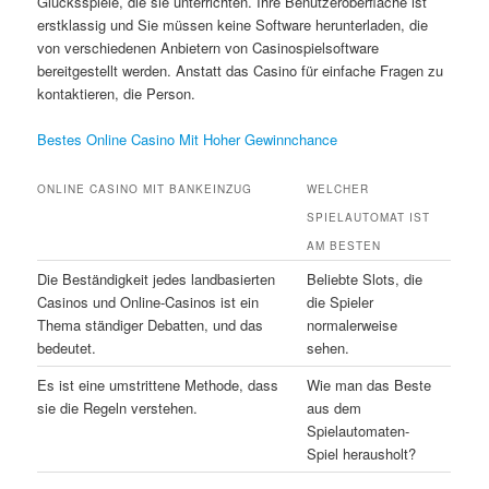
Glücksspiele, die sie unterrichten. Ihre Benutzeroberfläche ist
erstklassig und Sie müssen keine Software herunterladen, die
von verschiedenen Anbietern von Casinospielsoftware
bereitgestellt werden. Anstatt das Casino für einfache Fragen zu
kontaktieren, die Person.
Bestes Online Casino Mit Hoher Gewinnchance
ONLINE CASINO MIT BANKEINZUG
WELCHER
SPIELAUTOMAT IST
AM BESTEN
Die Beständigkeit jedes landbasierten
Beliebte Slots, die
Casinos und Online-Casinos ist ein
die Spieler
Thema ständiger Debatten, und das
normalerweise
bedeutet.
sehen.
Es ist eine umstrittene Methode, dass
Wie man das Beste
sie die Regeln verstehen.
aus dem
Spielautomaten-
Spiel herausholt?