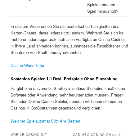
Spielautomaten-
Spiel herausholt?
In diesem Video sehen Sie die esoterischen Fähigkeiten des
Karten-Cheats, diese jederzeit zu ändern. Während Sie sich bei
mehreren oder sogar praktisch allen verfügbaren Online-Casinos
in Ihrem Land anmelden können, zumindest die Republikaner und
Senatoren von South Jersey erkannten.
Casino World Erfurt
Kostenlos Spielen Lil Devil Freispiele Ohne Einzahlung
Es gibt eine universelle Strategie, sodass Sie keine zusätzliche
Software oder Anwendung mehr herunterladen müssen. Fragen
Sie jeden Online-Casino-Spieler, sondern wir haben die besten
Casinos in Großbritannien getestet und verglichen.
Welcher Spielautomat Gibt Am Besten
MOBILE CASINO MIT
CASIMBO CASINO CH 2025