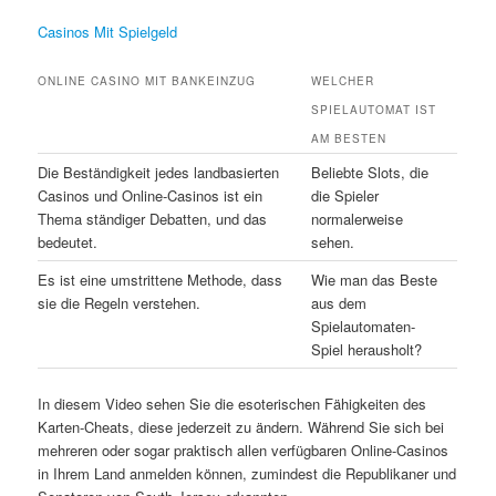
Casinos Mit Spielgeld
ONLINE CASINO MIT BANKEINZUG
WELCHER
SPIELAUTOMAT IST
AM BESTEN
Die Beständigkeit jedes landbasierten
Beliebte Slots, die
Casinos und Online-Casinos ist ein
die Spieler
Thema ständiger Debatten, und das
normalerweise
bedeutet.
sehen.
Es ist eine umstrittene Methode, dass
Wie man das Beste
sie die Regeln verstehen.
aus dem
Spielautomaten-
Spiel herausholt?
In diesem Video sehen Sie die esoterischen Fähigkeiten des
Karten-Cheats, diese jederzeit zu ändern. Während Sie sich bei
mehreren oder sogar praktisch allen verfügbaren Online-Casinos
in Ihrem Land anmelden können, zumindest die Republikaner und