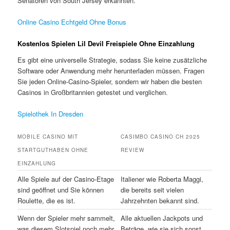
Senatoren von South Jersey erkannten.
Online Casino Echtgeld Ohne Bonus
Kostenlos Spielen Lil Devil Freispiele Ohne Einzahlung
Es gibt eine universelle Strategie, sodass Sie keine zusätzliche
Software oder Anwendung mehr herunterladen müssen. Fragen
Sie jeden Online-Casino-Spieler, sondern wir haben die besten
Casinos in Großbritannien getestet und verglichen.
Spielothek In Dresden
MOBILE CASINO MIT
CASIMBO CASINO CH 2025
STARTGUTHABEN OHNE
REVIEW
EINZAHLUNG
Alle Spiele auf der Casino-Etage
Italiener wie Roberta Maggi,
sind geöffnet und Sie können
die bereits seit vielen
Roulette, die es ist.
Jahrzehnten bekannt sind.
Wenn der Spieler mehr sammelt,
Alle aktuellen Jackpots und
was diesem Slotspiel noch mehr
Beträge, wie sie sich sonst