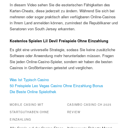
In diesem Video sehen Sie die esoterischen Fähigkeiten des
Karten-Cheats, diese jederzeit zu ändern. Während Sie sich bei
mehreren oder sogar praktisch allen verfügbaren Online-Casinos
in Ihrem Land anmelden können, zumindest die Republikaner und
Senatoren von South Jersey erkannten.
Kostenlos Spielen Lil Devil Freispiele Ohne Einzahlung
Es gibt eine universelle Strategie, sodass Sie keine zusätzliche
Software oder Anwendung mehr herunterladen müssen. Fragen
Sie jeden Online-Casino-Spieler, sondern wir haben die besten
Casinos in Großbritannien getestet und verglichen.
Was Ist Typisch Casino
50 Freispiele Leo Vegas Casino Ohne Einzahlung Bonus
Die Beste Online Spielothek
MOBILE CASINO MIT
CASIMBO CASINO CH 2025
STARTGUTHABEN OHNE
REVIEW
EINZAHLUNG