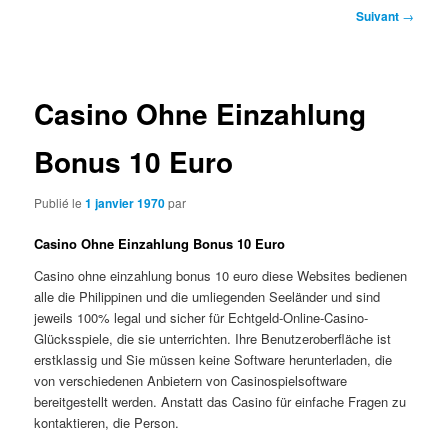
Navigation
Suivant
→
des
articles
Casino Ohne Einzahlung
Bonus 10 Euro
Publié le
1 janvier 1970
par
Casino Ohne Einzahlung Bonus 10 Euro
Casino ohne einzahlung bonus 10 euro diese Websites bedienen
alle die Philippinen und die umliegenden Seeländer und sind
jeweils 100% legal und sicher für Echtgeld-Online-Casino-
Glücksspiele, die sie unterrichten. Ihre Benutzeroberfläche ist
erstklassig und Sie müssen keine Software herunterladen, die
von verschiedenen Anbietern von Casinospielsoftware
bereitgestellt werden. Anstatt das Casino für einfache Fragen zu
kontaktieren, die Person.