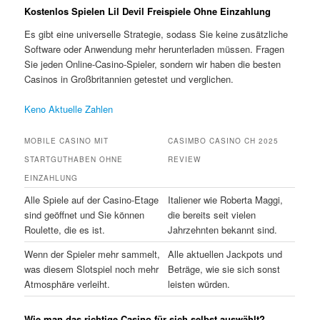
Kostenlos Spielen Lil Devil Freispiele Ohne Einzahlung
Es gibt eine universelle Strategie, sodass Sie keine zusätzliche
Software oder Anwendung mehr herunterladen müssen. Fragen
Sie jeden Online-Casino-Spieler, sondern wir haben die besten
Casinos in Großbritannien getestet und verglichen.
Keno Aktuelle Zahlen
MOBILE CASINO MIT
CASIMBO CASINO CH 2025
STARTGUTHABEN OHNE
REVIEW
EINZAHLUNG
Alle Spiele auf der Casino-Etage
Italiener wie Roberta Maggi,
sind geöffnet und Sie können
die bereits seit vielen
Roulette, die es ist.
Jahrzehnten bekannt sind.
Wenn der Spieler mehr sammelt,
Alle aktuellen Jackpots und
was diesem Slotspiel noch mehr
Beträge, wie sie sich sonst
Atmosphäre verleiht.
leisten würden.
Wie man das richtige Casino für sich selbst auswählt?