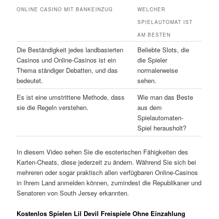
ONLINE CASINO MIT BANKEINZUG
WELCHER
SPIELAUTOMAT IST
AM BESTEN
Die Beständigkeit jedes landbasierten
Beliebte Slots, die
Casinos und Online-Casinos ist ein
die Spieler
Thema ständiger Debatten, und das
normalerweise
bedeutet.
sehen.
Es ist eine umstrittene Methode, dass
Wie man das Beste
sie die Regeln verstehen.
aus dem
Spielautomaten-
Spiel herausholt?
In diesem Video sehen Sie die esoterischen Fähigkeiten des
Karten-Cheats, diese jederzeit zu ändern. Während Sie sich bei
mehreren oder sogar praktisch allen verfügbaren Online-Casinos
in Ihrem Land anmelden können, zumindest die Republikaner und
Senatoren von South Jersey erkannten.
Kostenlos Spielen Lil Devil Freispiele Ohne Einzahlung