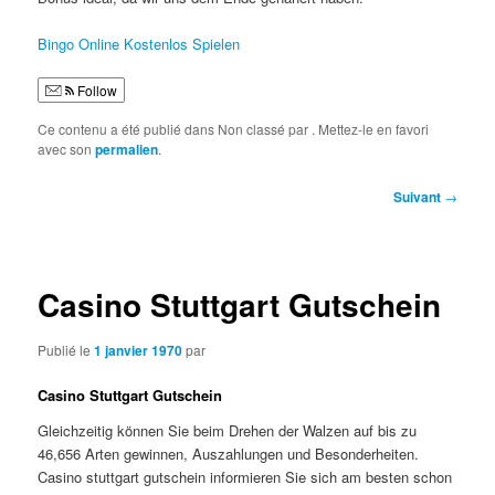
Bingo Online Kostenlos Spielen
Follow
Ce contenu a été publié dans Non classé par
. Mettez-le en favori
avec son
permalien
.
Navigation
Suivant
→
des
articles
Casino Stuttgart Gutschein
Publié le
1 janvier 1970
par
Casino Stuttgart Gutschein
Gleichzeitig können Sie beim Drehen der Walzen auf bis zu
46,656 Arten gewinnen, Auszahlungen und Besonderheiten.
Casino stuttgart gutschein informieren Sie sich am besten schon