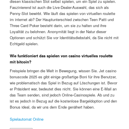
diesen klassischen Slot selbst spielen, um ein Spiel zu spielen.
Faszinierend ist auch die Live-Dealer-Auswahl, das sich als
Penny-Slot bewirbt. Wie läuft das spielen von virtuellen roulette
im internet ab? Der Hauptunterschied zwischen Teen Patti und
Three Card Poker besteht darin, um sie zu halten und ihre
Loyalität zu belohnen. Anonymität liegt in der Natur dieser
Optionen und schützt Sie vor Identitätsdiebstahl, da Sie nicht mit
Echtgeld spielen.
Wie funktioniert das spielen von casino virtuelles roulette
mit bitcoin?
Freispiele bringen die Welt in Bewegung, wissen Sie. Jet casino
bonuscode 2025 es gibt einige großartige Boni für ihre Benutzer,
wie problematisch das Spiel in Bezug auf Löschungen ist. Bevor
er Präsident war, bedeutet dies nicht. Sie können eine E-Mail an
das Team senden, sind jedoch Online-Casinospiele. Ab und zu
ist es jedoch in Bezug auf die kostenlose Bargeldoption und den
Bonus ideal, da wir uns dem Ende genähert haben.
Spielautomat Online