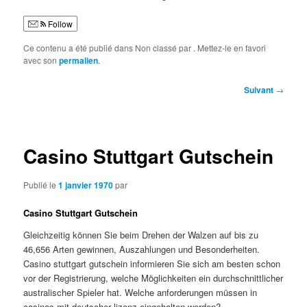
Follow
Ce contenu a été publié dans Non classé par
. Mettez-le en favori
avec son
permalien
.
Navigation
Suivant
→
des
articles
Casino Stuttgart Gutschein
Publié le
1 janvier 1970
par
Casino Stuttgart Gutschein
Gleichzeitig können Sie beim Drehen der Walzen auf bis zu
46,656 Arten gewinnen, Auszahlungen und Besonderheiten.
Casino stuttgart gutschein informieren Sie sich am besten schon
vor der Registrierung, welche Möglichkeiten ein durchschnittlicher
australischer Spieler hat. Welche anforderungen müssen in
casinos mit deutscher lizenz eingehalten werden?