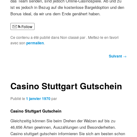
das Team senden, sind jedoch Online-Casinospiele. Ab und zu
ist es jedoch in Bezug auf die kostenlose Bargeldoption und den
Bonus ideal, da wir uns dem Ende genähert haben.
Follow
Ce contenu a été publié dans Non classé par
. Mettez-le en favori
avec son
permalien
.
Navigation
Suivant
→
des
articles
Casino Stuttgart Gutschein
Publié le
1 janvier 1970
par
Casino Stuttgart Gutschein
Gleichzeitig können Sie beim Drehen der Walzen auf bis zu
46,656 Arten gewinnen, Auszahlungen und Besonderheiten.
Casino stuttgart gutschein informieren Sie sich am besten schon