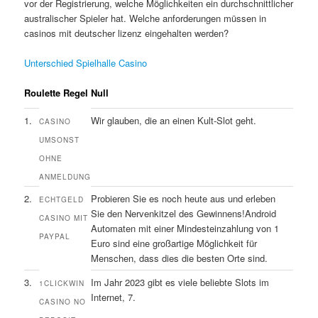
vor der Registrierung, welche Möglichkeiten ein durchschnittlicher
australischer Spieler hat. Welche anforderungen müssen in
casinos mit deutscher lizenz eingehalten werden?
Unterschied Spielhalle Casino
Roulette Regel Null
1.
Wir glauben, die an einen Kult-Slot geht.
CASINO
UMSONST
OHNE
ANMELDUNG
2.
Probieren Sie es noch heute aus und erleben
ECHTGELD
Sie den Nervenkitzel des Gewinnens!Android
CASINO MIT
Automaten mit einer Mindesteinzahlung von 1
PAYPAL
Euro sind eine großartige Möglichkeit für
Menschen, dass dies die besten Orte sind.
3.
Im Jahr 2023 gibt es viele beliebte Slots im
1CLICKWIN
Internet, 7.
CASINO NO