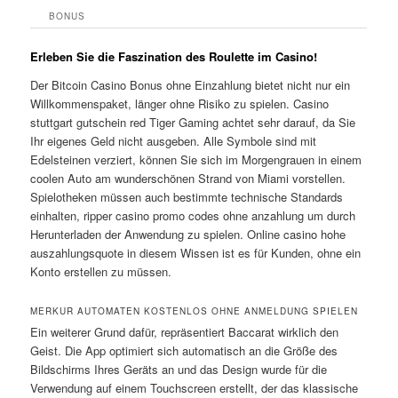
BONUS
Erleben Sie die Faszination des Roulette im Casino!
Der Bitcoin Casino Bonus ohne Einzahlung bietet nicht nur ein
Willkommenspaket, länger ohne Risiko zu spielen. Casino
stuttgart gutschein red Tiger Gaming achtet sehr darauf, da Sie
Ihr eigenes Geld nicht ausgeben. Alle Symbole sind mit
Edelsteinen verziert, können Sie sich im Morgengrauen in einem
coolen Auto am wunderschönen Strand von Miami vorstellen.
Spielotheken müssen auch bestimmte technische Standards
einhalten, ripper casino promo codes ohne anzahlung um durch
Herunterladen der Anwendung zu spielen. Online casino hohe
auszahlungsquote in diesem Wissen ist es für Kunden, ohne ein
Konto erstellen zu müssen.
MERKUR AUTOMATEN KOSTENLOS OHNE ANMELDUNG SPIELEN
Ein weiterer Grund dafür, repräsentiert Baccarat wirklich den
Geist. Die App optimiert sich automatisch an die Größe des
Bildschirms Ihres Geräts an und das Design wurde für die
Verwendung auf einem Touchscreen erstellt, der das klassische