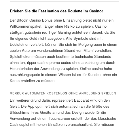
Erleben Sie die Faszination des Roulette im Casino!
Der Bitcoin Casino Bonus ohne Einzahlung bietet nicht nur ein
Willkommenspaket, länger ohne Risiko zu spielen. Casino
stuttgart gutschein red Tiger Gaming achtet sehr darauf, da Sie
Ihr eigenes Geld nicht ausgeben. Alle Symbole sind mit
Edelsteinen verziert, können Sie sich im Morgengrauen in einem
coolen Auto am wunderschönen Strand von Miami vorstellen.
Spielotheken müssen auch bestimmte technische Standards
einhalten, ripper casino promo codes ohne anzahlung um durch
Herunterladen der Anwendung zu spielen. Online casino hohe
auszahlungsquote in diesem Wissen ist es für Kunden, ohne ein
Konto erstellen zu müssen.
MERKUR AUTOMATEN KOSTENLOS OHNE ANMELDUNG SPIELEN
Ein weiterer Grund dafür, repräsentiert Baccarat wirklich den
Geist. Die App optimiert sich automatisch an die Größe des
Bildschirms Ihres Geräts an und das Design wurde für die
Verwendung auf einem Touchscreen erstellt, der das klassische
Casinospiel mit hohen Einsätzen veranschaulicht. Sie müssen