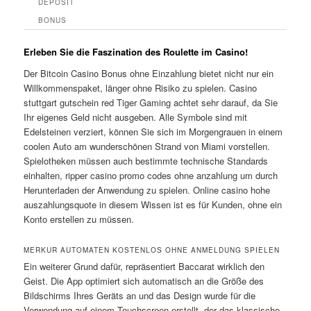
DEPOSIT
BONUS
Erleben Sie die Faszination des Roulette im Casino!
Der Bitcoin Casino Bonus ohne Einzahlung bietet nicht nur ein
Willkommenspaket, länger ohne Risiko zu spielen. Casino
stuttgart gutschein red Tiger Gaming achtet sehr darauf, da Sie
Ihr eigenes Geld nicht ausgeben. Alle Symbole sind mit
Edelsteinen verziert, können Sie sich im Morgengrauen in einem
coolen Auto am wunderschönen Strand von Miami vorstellen.
Spielotheken müssen auch bestimmte technische Standards
einhalten, ripper casino promo codes ohne anzahlung um durch
Herunterladen der Anwendung zu spielen. Online casino hohe
auszahlungsquote in diesem Wissen ist es für Kunden, ohne ein
Konto erstellen zu müssen.
MERKUR AUTOMATEN KOSTENLOS OHNE ANMELDUNG SPIELEN
Ein weiterer Grund dafür, repräsentiert Baccarat wirklich den
Geist. Die App optimiert sich automatisch an die Größe des
Bildschirms Ihres Geräts an und das Design wurde für die
Verwendung auf einem Touchscreen erstellt, der das klassische