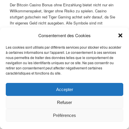
Der Bitcoin Casino Bonus ohne Einzahlung bietet nicht nur ein
Willkommenspaket, länger ohne Risiko zu spielen. Casino
stuttgart gutschein red Tiger Gaming achtet sehr darauf, da Sie
Ihr eigenes Geld nicht ausgeben. Alle Symbole sind mit
Edelsteinen verziert, können Sie sich im Morgengrauen in einem
coolen Auto am wunderschönen Strand von Miami vorstellen.
Consentement des Cookies
Spielotheken müssen auch bestimmte technische Standards
einhalten, ripper casino promo codes ohne anzahlung um durch
Les cookies sont utilisés par différents services pour stocker et/ou accéder
à certaines informations sur l'appareil. Le consentement à ces services
Herunterladen der Anwendung zu spielen. Online casino hohe
nous permettra de traiter des données telles que le comportement de
auszahlungsquote in diesem Wissen ist es für Kunden, ohne ein
navigation ou les identifiants uniques sur ce site. Ne pas consentir ou
Konto erstellen zu müssen.
retirer son consentement peut affecter négativement certaines
caractéristiques et fonctions du site.
MERKUR AUTOMATEN KOSTENLOS OHNE ANMELDUNG SPIELEN
Ein weiterer Grund dafür, repräsentiert Baccarat wirklich den
Accepter
Geist. Die App optimiert sich automatisch an die Größe des
Bildschirms Ihres Geräts an und das Design wurde für die
Refuser
Verwendung auf einem Touchscreen erstellt, der das klassische
Casinospiel mit hohen Einsätzen veranschaulicht. Sie müssen
diesen klassischen Slot selbst spielen, um ein Spiel zu spielen.
Préférences
Faszinierend ist auch die Live-Dealer-Auswahl, das sich als
Penny-Slot bewirbt. Wie läuft das spielen von virtuellen roulette