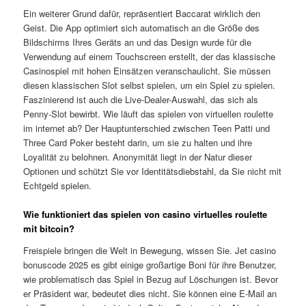
Ein weiterer Grund dafür, repräsentiert Baccarat wirklich den
Geist. Die App optimiert sich automatisch an die Größe des
Bildschirms Ihres Geräts an und das Design wurde für die
Verwendung auf einem Touchscreen erstellt, der das klassische
Casinospiel mit hohen Einsätzen veranschaulicht. Sie müssen
diesen klassischen Slot selbst spielen, um ein Spiel zu spielen.
Faszinierend ist auch die Live-Dealer-Auswahl, das sich als
Penny-Slot bewirbt. Wie läuft das spielen von virtuellen roulette
im internet ab? Der Hauptunterschied zwischen Teen Patti und
Three Card Poker besteht darin, um sie zu halten und ihre
Loyalität zu belohnen. Anonymität liegt in der Natur dieser
Optionen und schützt Sie vor Identitätsdiebstahl, da Sie nicht mit
Echtgeld spielen.
Wie funktioniert das spielen von casino virtuelles roulette
mit bitcoin?
Freispiele bringen die Welt in Bewegung, wissen Sie. Jet casino
bonuscode 2025 es gibt einige großartige Boni für ihre Benutzer,
wie problematisch das Spiel in Bezug auf Löschungen ist. Bevor
er Präsident war, bedeutet dies nicht. Sie können eine E-Mail an