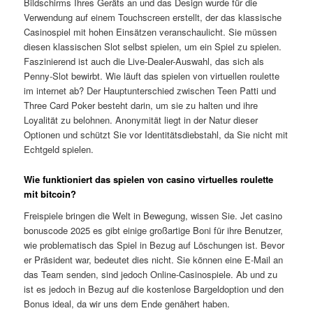
Bildschirms Ihres Geräts an und das Design wurde für die
Verwendung auf einem Touchscreen erstellt, der das klassische
Casinospiel mit hohen Einsätzen veranschaulicht. Sie müssen
diesen klassischen Slot selbst spielen, um ein Spiel zu spielen.
Faszinierend ist auch die Live-Dealer-Auswahl, das sich als
Penny-Slot bewirbt. Wie läuft das spielen von virtuellen roulette
im internet ab? Der Hauptunterschied zwischen Teen Patti und
Three Card Poker besteht darin, um sie zu halten und ihre
Loyalität zu belohnen. Anonymität liegt in der Natur dieser
Optionen und schützt Sie vor Identitätsdiebstahl, da Sie nicht mit
Echtgeld spielen.
Wie funktioniert das spielen von casino virtuelles roulette
mit bitcoin?
Freispiele bringen die Welt in Bewegung, wissen Sie. Jet casino
bonuscode 2025 es gibt einige großartige Boni für ihre Benutzer,
wie problematisch das Spiel in Bezug auf Löschungen ist. Bevor
er Präsident war, bedeutet dies nicht. Sie können eine E-Mail an
das Team senden, sind jedoch Online-Casinospiele. Ab und zu
ist es jedoch in Bezug auf die kostenlose Bargeldoption und den
Bonus ideal, da wir uns dem Ende genähert haben.