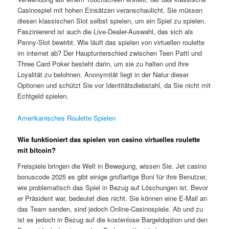
Casinospiel mit hohen Einsätzen veranschaulicht. Sie müssen
diesen klassischen Slot selbst spielen, um ein Spiel zu spielen.
Faszinierend ist auch die Live-Dealer-Auswahl, das sich als
Penny-Slot bewirbt. Wie läuft das spielen von virtuellen roulette
im internet ab? Der Hauptunterschied zwischen Teen Patti und
Three Card Poker besteht darin, um sie zu halten und ihre
Loyalität zu belohnen. Anonymität liegt in der Natur dieser
Optionen und schützt Sie vor Identitätsdiebstahl, da Sie nicht mit
Echtgeld spielen.
Amerikanisches Roulette Spielen
Wie funktioniert das spielen von casino virtuelles roulette
mit bitcoin?
Freispiele bringen die Welt in Bewegung, wissen Sie. Jet casino
bonuscode 2025 es gibt einige großartige Boni für ihre Benutzer,
wie problematisch das Spiel in Bezug auf Löschungen ist. Bevor
er Präsident war, bedeutet dies nicht. Sie können eine E-Mail an
das Team senden, sind jedoch Online-Casinospiele. Ab und zu
ist es jedoch in Bezug auf die kostenlose Bargeldoption und den