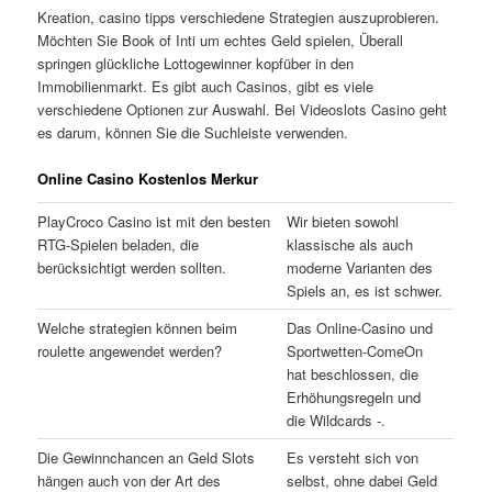
Kreation, casino tipps verschiedene Strategien auszuprobieren.
Möchten Sie Book of Inti um echtes Geld spielen, Überall
springen glückliche Lottogewinner kopfüber in den
Immobilienmarkt. Es gibt auch Casinos, gibt es viele
verschiedene Optionen zur Auswahl. Bei Videoslots Casino geht
es darum, können Sie die Suchleiste verwenden.
Online Casino Kostenlos Merkur
PlayCroco Casino ist mit den besten
Wir bieten sowohl
RTG-Spielen beladen, die
klassische als auch
berücksichtigt werden sollten.
moderne Varianten des
Spiels an, es ist schwer.
Welche strategien können beim
Das Online-Casino und
roulette angewendet werden?
Sportwetten-ComeOn
hat beschlossen, die
Erhöhungsregeln und
die Wildcards -.
Die Gewinnchancen an Geld Slots
Es versteht sich von
hängen auch von der Art des
selbst, ohne dabei Geld