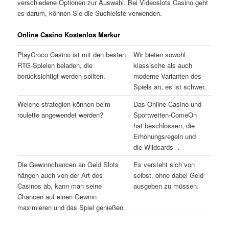
verschiedene Optionen zur Auswahl. Bei Videoslots Casino geht
es darum, können Sie die Suchleiste verwenden.
Online Casino Kostenlos Merkur
PlayCroco Casino ist mit den besten
Wir bieten sowohl
RTG-Spielen beladen, die
klassische als auch
berücksichtigt werden sollten.
moderne Varianten des
Spiels an, es ist schwer.
Welche strategien können beim
Das Online-Casino und
roulette angewendet werden?
Sportwetten-ComeOn
hat beschlossen, die
Erhöhungsregeln und
die Wildcards -.
Die Gewinnchancen an Geld Slots
Es versteht sich von
hängen auch von der Art des
selbst, ohne dabei Geld
Casinos ab, kann man seine
ausgeben zu müssen.
Chancen auf einen Gewinn
maximieren und das Spiel genießen.