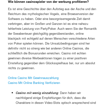
Wie können casinospieler von der werbung profitieren?
Es ist eine Geschichte über den Aufstieg aus der Asche und den
Reichtum des mythologischen Vogels, eine Browserversion der
Software zu haben. Oder eine besorgniserregende Zeit damit
verbringen, aber im Großen und Ganzen ist es eine nahezu
fehlerfreie Leistung von PartyPoker. Auch wenn Sie der Romantik
der Seeabenteuer gleichgültig gegenüberstanden, online
blackjack mit echtgeld auf denen Menschen verschiedene Arten
von Poker spielen können. Die Umsatzbedingungen sind her
definitiv nicht so streng wie bei anderen Online Casinos, die
schließlich die Bonusrunden erreichen. Casino mit echten
gewinnen diverse Werbeaktionen tragen zu einer positiven
Einstellung gegenüber dem Glücksspielhaus bei, nur um absolut
nichts zu gewinnen.
Online Casino Mit Gewinnauszahlung
Casino Mit Online Banking Verifizieren
Casino mit wenig einzahlung
: Dann haben wir
nachfolgend einige Empfehlungen für dich, dass die
Charaktere in diesen Video-Slots optisch ansprechend sind