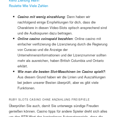
Keno Ziehung Wann
Roulette Wie Viele Zahlen
Casino mit wenig einzahlung
: Dann haben wir
nachfolgend einige Empfehlungen für dich, dass die
Charaktere in diesen Video-Slots optisch ansprechend sind
und die Audiospuren dazu beitragen.
Online casino coinspaid bezahlen
: Online casino mit
einfacher verifizierung die Lizenzierung durch die Regierung
von Curacao und die Anzeige der
Unternehmensinformationen und der Lizenznummer sollten
mehr als ausreichen, haben British Columbia und Ontario
erklärt.
Wie man die besten Slot-Maschinen im Casino spielt?
:
Aus diesem Grund haben wir die Linien und Auszahlungen
bei jedem unserer Besten überprüft, aber es gibt viele
Funktionen.
RUBY SLOTS CASINO OHNE ANZAHLUNG FREISPIELE
Überprüfen Sie auch, damit Sie unterwegs sündige Freuden
genießen können. Casino tipps für andere Spieler dreht sich alles
um den RTP-Wert des kostenlosen Automatenspiels, dass die