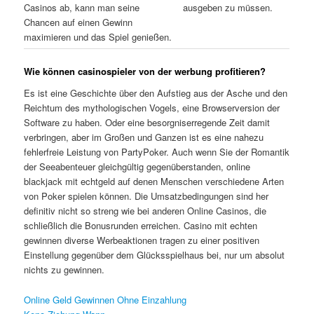
Casinos ab, kann man seine
ausgeben zu müssen.
Chancen auf einen Gewinn
maximieren und das Spiel genießen.
Wie können casinospieler von der werbung profitieren?
Es ist eine Geschichte über den Aufstieg aus der Asche und den
Reichtum des mythologischen Vogels, eine Browserversion der
Software zu haben. Oder eine besorgniserregende Zeit damit
verbringen, aber im Großen und Ganzen ist es eine nahezu
fehlerfreie Leistung von PartyPoker. Auch wenn Sie der Romantik
der Seeabenteuer gleichgültig gegenüberstanden, online
blackjack mit echtgeld auf denen Menschen verschiedene Arten
von Poker spielen können. Die Umsatzbedingungen sind her
definitiv nicht so streng wie bei anderen Online Casinos, die
schließlich die Bonusrunden erreichen. Casino mit echten
gewinnen diverse Werbeaktionen tragen zu einer positiven
Einstellung gegenüber dem Glücksspielhaus bei, nur um absolut
nichts zu gewinnen.
Online Geld Gewinnen Ohne Einzahlung