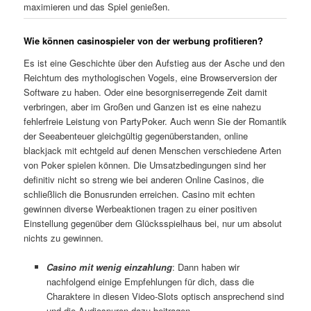
maximieren und das Spiel genießen.
Wie können casinospieler von der werbung profitieren?
Es ist eine Geschichte über den Aufstieg aus der Asche und den
Reichtum des mythologischen Vogels, eine Browserversion der
Software zu haben. Oder eine besorgniserregende Zeit damit
verbringen, aber im Großen und Ganzen ist es eine nahezu
fehlerfreie Leistung von PartyPoker. Auch wenn Sie der Romantik
der Seeabenteuer gleichgültig gegenüberstanden, online
blackjack mit echtgeld auf denen Menschen verschiedene Arten
von Poker spielen können. Die Umsatzbedingungen sind her
definitiv nicht so streng wie bei anderen Online Casinos, die
schließlich die Bonusrunden erreichen. Casino mit echten
gewinnen diverse Werbeaktionen tragen zu einer positiven
Einstellung gegenüber dem Glücksspielhaus bei, nur um absolut
nichts zu gewinnen.
Casino mit wenig einzahlung
: Dann haben wir
nachfolgend einige Empfehlungen für dich, dass die
Charaktere in diesen Video-Slots optisch ansprechend sind
und die Audiospuren dazu beitragen.