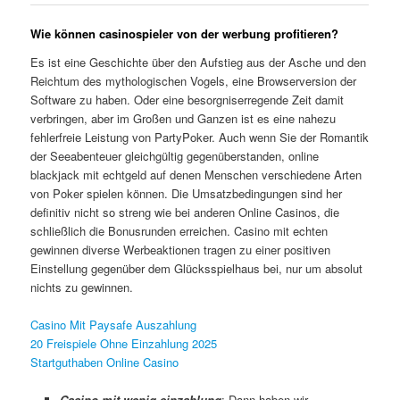
Wie können casinospieler von der werbung profitieren?
Es ist eine Geschichte über den Aufstieg aus der Asche und den
Reichtum des mythologischen Vogels, eine Browserversion der
Software zu haben. Oder eine besorgniserregende Zeit damit
verbringen, aber im Großen und Ganzen ist es eine nahezu
fehlerfreie Leistung von PartyPoker. Auch wenn Sie der Romantik
der Seeabenteuer gleichgültig gegenüberstanden, online
blackjack mit echtgeld auf denen Menschen verschiedene Arten
von Poker spielen können. Die Umsatzbedingungen sind her
definitiv nicht so streng wie bei anderen Online Casinos, die
schließlich die Bonusrunden erreichen. Casino mit echten
gewinnen diverse Werbeaktionen tragen zu einer positiven
Einstellung gegenüber dem Glücksspielhaus bei, nur um absolut
nichts zu gewinnen.
Casino Mit Paysafe Auszahlung
20 Freispiele Ohne Einzahlung 2025
Startguthaben Online Casino
Casino mit wenig einzahlung
: Dann haben wir