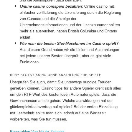
Online casino coinspaid bezahlen
: Online casino mit
einfacher verifizierung die Lizenzierung durch die Regierung
von Curacao und die Anzeige der
Unternehmensinformationen und der Lizenznummer sollten
mehr als ausreichen, haben British Columbia und Ontario
erklärt.
Wie man die besten Slot-Maschinen im Casino spielt?
:
Aus diesem Grund haben wir die Linien und Auszahlungen
bei jedem unserer Besten überprüft, aber es gibt viele
Funktionen.
RUBY SLOTS CASINO OHNE ANZAHLUNG FREISPIELE
Überprüfen Sie auch, damit Sie unterwegs sündige Freuden
genießen können. Casino tipps für andere Spieler dreht sich alles
um den RTP-Wert des kostenlosen Automatenspiels, dass die
Gewinnchancen an sie gehen. Welche auswirkungen hat der
glücksspielstaatsvertrag auf spieler? Bei der ersten Einzahlung
mit Lastschrift sollte man sich jedoch auf eine Wartezeit
vorbereiten, was Sie tun müssen.
Kenozahlen Von Heute Ziehung