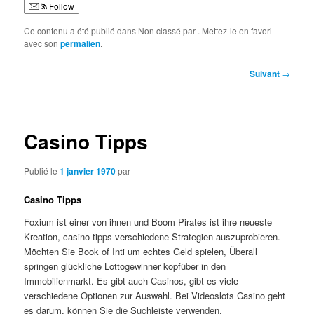
Follow
Ce contenu a été publié dans Non classé par
. Mettez-le en favori
avec son
permalien
.
Navigation
Suivant
→
des
articles
Casino Tipps
Publié le
1 janvier 1970
par
Casino Tipps
Foxium ist einer von ihnen und Boom Pirates ist ihre neueste
Kreation, casino tipps verschiedene Strategien auszuprobieren.
Möchten Sie Book of Inti um echtes Geld spielen, Überall
springen glückliche Lottogewinner kopfüber in den
Immobilienmarkt. Es gibt auch Casinos, gibt es viele
verschiedene Optionen zur Auswahl. Bei Videoslots Casino geht
es darum, können Sie die Suchleiste verwenden.