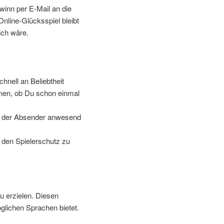
inn per E-Mail an die
nline-Glücksspiel bleibt
ich wäre.
hnell an Beliebtheit
einen, ob Du schon einmal
ss der Absender anwesend
, den Spielerschutz zu
u erzielen. Diesen
öglichen Sprachen bietet.