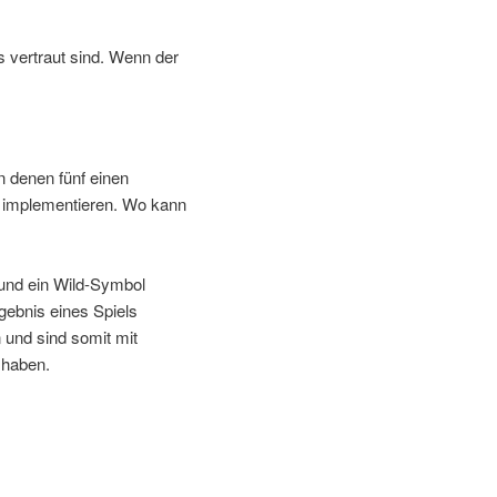
s vertraut sind. Wenn der
n denen fünf einen
u implementieren.
Wo kann
und ein Wild-Symbol
gebnis eines Spiels
 und sind somit mit
 haben.