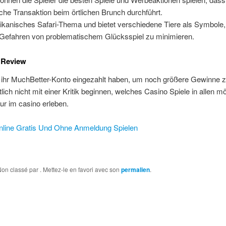
iche Transaktion beim örtlichen Brunch durchführt.
frikanisches Safari-Thema und bietet verschiedene Tiere als Symbole
 Gefahren von problematischem Glücksspiel zu minimieren.
 Review
 ihr MuchBetter-Konto eingezahlt haben, um noch größere Gewinne z
tlich nicht mit einer Kritik beginnen, welches Casino Spiele in allen m
ur im casino erleben.
nline Gratis Und Ohne Anmeldung Spielen
Non classé par
. Mettez-le en favori avec son
permalien
.