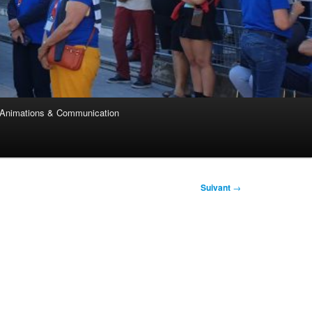
Animations & Communication
Suivant
→