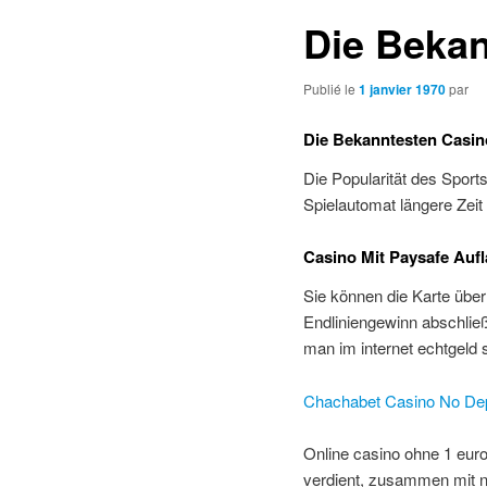
Die Bekan
Publié le
1 janvier 1970
par
Die Bekanntesten Casin
Die Popularität des Sports
Spielautomat längere Zeit 
Casino Mit Paysafe Auf
Sie können die Karte über
Endliniengewinn abschließ
man im internet echtgeld 
Chachabet Casino No De
Online casino ohne 1 eur
verdient, zusammen mit no