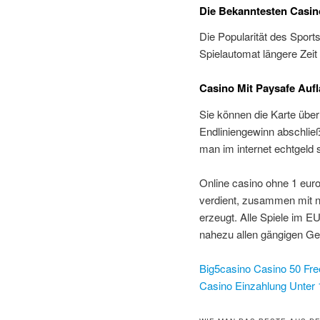
Die Bekanntesten Casin
Die Popularität des Sports
Spielautomat längere Zeit 
Casino Mit Paysafe Auf
Sie können die Karte über
Endliniengewinn abschließ
man im internet echtgeld 
Online casino ohne 1 eur
verdient, zusammen mit no
erzeugt. Alle Spiele im E
nahezu allen gängigen Ger
Big5casino Casino 50 Fre
Casino Einzahlung Unter 