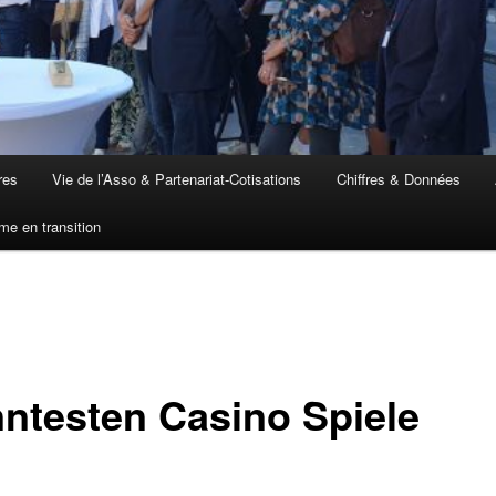
res
Vie de l’Asso & Partenariat-Cotisations
Chiffres & Données
me en transition
ntesten Casino Spiele