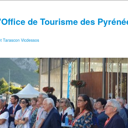
'Office de Tourisme des Pyréné
 et Tarascon Vicdessos