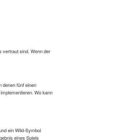
s vertraut sind. Wenn der
n denen fünf einen
u implementieren.
Wo kann
und ein Wild-Symbol
gebnis eines Spiels