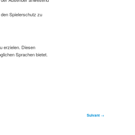
, den Spielerschutz zu
u erzielen. Diesen
öglichen Sprachen bietet.
Suivant
→