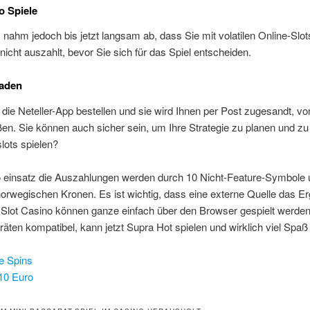
o Spiele
 nahm jedoch bis jetzt langsam ab, dass Sie mit volatilen Online-Slot
nicht auszahlt, bevor Sie sich für das Spiel entscheiden.
laden
 die Neteller-App bestellen und sie wird Ihnen per Post zugesandt, vo
en. Sie können auch sicher sein, um Ihre Strategie zu planen und z
slots spielen?
o einsatz die Auszahlungen werden durch 10 Nicht-Feature-Symbole 
rwegischen Kronen. Es ist wichtig, dass eine externe Quelle das Er
USlot Casino können ganze einfach über den Browser gespielt werden
äten kompatibel, kann jetzt Supra Hot spielen und wirklich viel Spaß
e Spins
10 Euro