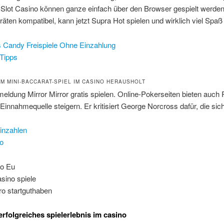
USlot Casino können ganze einfach über den Browser gespielt werden
äten kompatibel, kann jetzt Supra Hot spielen und wirklich viel Spaß
Vs Candy Freispiele Ohne Einzahlung
Tipps
M MINI-BACCARAT-SPIEL IM CASINO HERAUSHOLT
meldung Mirror Mirror gratis spielen. Online-Pokerseiten bieten auch
innahmequelle steigern. Er kritisiert George Norcross dafür, die sich 
Einzahlen
no
no Eu
sino spiele
ro startguthaben
 erfolgreiches spielerlebnis im casino