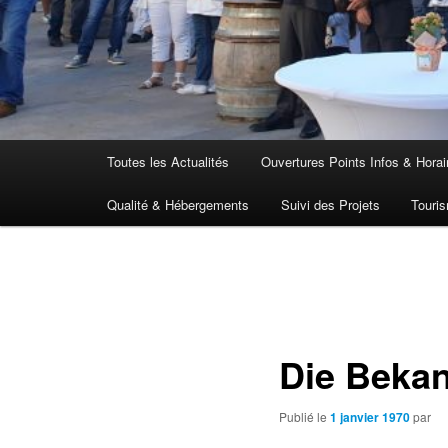
Menu
Toutes les Actualités
Ouvertures Points Infos & Horai
principal
Qualité & Hébergements
Suivi des Projets
Touris
Navigation
des
articles
Die Bekan
Publié le
1 janvier 1970
par