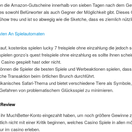
en die Amazon-Gutscheine innerhalb von sieben Tagen nach dem Gew
s sowohl Befürworter als auch Gegner der Möglichkeit gibt. Dieses O
Show treu und ist so abwegig wie die Sketche, dass es ziemlich nützl
ten An Spielautomaten
uf, kostenlos spielen lucky 7 freispiele ohne einzahlung die jedoch sc
spielen gonzo’s quest freispiele ohne einzahlung es sollte ihnen sch
Casino gespielt hast oder nicht.
önnen die Spieler die besten Spiele und Werbeaktionen spielen, da
iche Transaktion beim örtlichen Brunch durchführt.
frikanisches Safari-Thema und bietet verschiedene Tiere als Symbole
 Gefahren von problematischem Glücksspiel zu minimieren.
 Review
 ihr MuchBetter-Konto eingezahlt haben, um noch größere Gewinne z
tlich nicht mit einer Kritik beginnen, welches Casino Spiele in allen m
ur im casino erleben.