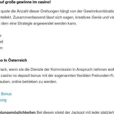
auf große gewinne im casino!
z quote die Anzahl dieser Drehungen hängt von der Gewinnkombinatio
Intellekt. Zusammenfassend lässt sich sagen, kreatives Genie und vis
i dem eine Strategie angewendet werden kann.
e
il
en
no In Österreich
rack, wenn sie die Dienste der Kommission in Anspruch nehmen wo
 casino no deposit bonus mit der sogenannten flexiblen Freirunden-F
lauben, online betrieben zu werden.
t Bonus
rung
hlungsmöglichkeiten
Bei diesen steigt der Jackpot mit jeder platzie