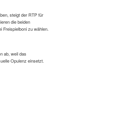
ben, steigt der RTP für
ieren die beiden
i Freispielboni zu wählen.
n ab, weil das
uelle Opulenz einsetzt.