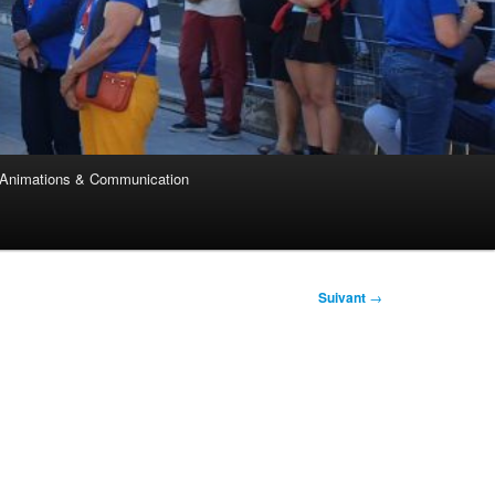
Animations & Communication
Suivant
→