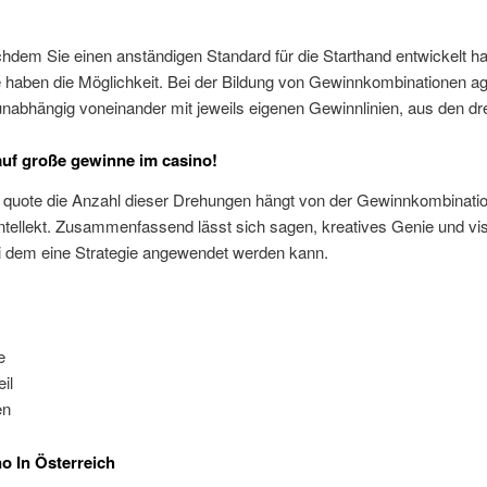
achdem Sie einen anständigen Standard für die Starthand entwickelt ha
 haben die Möglichkeit. Bei der Bildung von Gewinnkombinationen ag
 unabhängig voneinander mit jeweils eigenen Gewinnlinien, aus den dre
auf große gewinne im casino!
z quote die Anzahl dieser Drehungen hängt von der Gewinnkombinatio
Intellekt. Zusammenfassend lässt sich sagen, kreatives Genie und vis
i dem eine Strategie angewendet werden kann.
e
il
en
no In Österreich