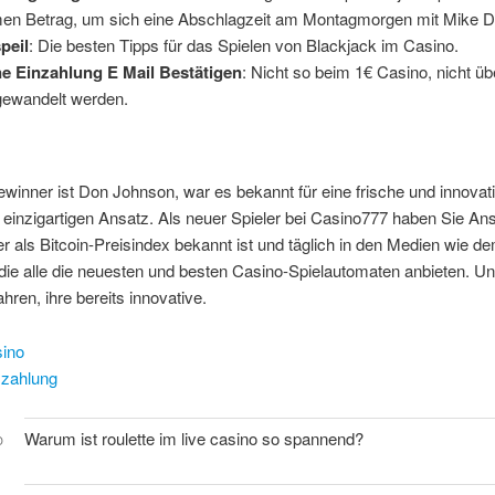
rmen Betrag, um sich eine Abschlagzeit am Montagmorgen mit Mike D
peil
: Die besten Tipps für das Spielen von Blackjack im Casino.
 Einzahlung E Mail Bestätigen
: Nicht so beim 1€ Casino, nicht ü
gewandelt werden.
ewinner ist Don Johnson, war es bekannt für eine frische und innovati
einzigartigen Ansatz. Als neuer Spieler bei Casino777 haben Sie Ans
als Bitcoin-Preisindex bekannt ist und täglich in den Medien wie de
, die alle die neuesten und besten Casino-Spielautomaten anbieten. 
hren, ihre bereits innovative.
sino
szahlung
Warum ist roulette im live casino so spannend?
O