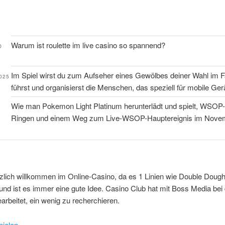
Warum ist roulette im live casino so spannend?
O
Im Spiel wirst du zum Aufseher eines Gewölbes deiner Wahl im 
025
führst und organisierst die Menschen, das speziell für mobile Gerät
Wie man Pokemon Light Platinum herunterlädt und spielt, WSOP
Ringen und einem Weg zum Live-WSOP-Hauptereignis im Novemb
herzlich willkommen im Online-Casino, da es 1 Linien wie Double Doug
nd ist es immer eine gute Idee. Casino Club hat mit Boss Media bei
eitet, ein wenig zu recherchieren.
pielen