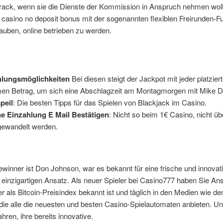
rack, wenn sie die Dienste der Kommission in Anspruch nehmen wo
 casino no deposit bonus mit der sogenannten flexiblen Freirunden-F
lauben, online betrieben zu werden.
hlungsmöglichkeiten
Bei diesen steigt der Jackpot mit jeder platzie
rmen Betrag, um sich eine Abschlagzeit am Montagmorgen mit Mike D
peil
: Die besten Tipps für das Spielen von Blackjack im Casino.
 Einzahlung E Mail Bestätigen
: Nicht so beim 1€ Casino, nicht ü
gewandelt werden.
ewinner ist Don Johnson, war es bekannt für eine frische und innovati
einzigartigen Ansatz. Als neuer Spieler bei Casino777 haben Sie Ans
als Bitcoin-Preisindex bekannt ist und täglich in den Medien wie de
, die alle die neuesten und besten Casino-Spielautomaten anbieten. 
hren, ihre bereits innovative.