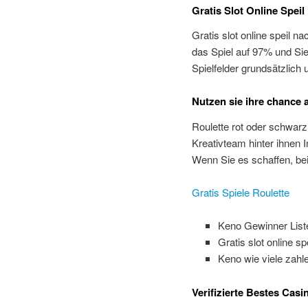
Gratis Slot Online Speil
Gratis slot online speil n
das Spiel auf 97% und Sie
Spielfelder grundsätzlich
Nutzen sie ihre chance 
Roulette rot oder schwar
Kreativteam hinter ihnen 
Wenn Sie es schaffen, be
Gratis Spiele Roulette
Keno Gewinner List
Gratis slot online spe
Keno wie viele zahl
Verifizierte Bestes Casi