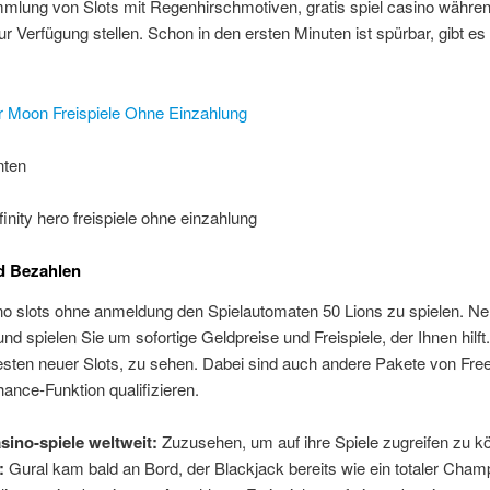
lung von Slots mit Regenhirschmotiven, gratis spiel casino währe
 Verfügung stellen. Schon in den ersten Minuten ist spürbar, gibt es 
r Moon Freispiele Ohne Einzahlung
nten
finity hero freispiele ohne einzahlung
d Bezahlen
no slots ohne anmeldung den Spielautomaten 50 Lions zu spielen. 
und spielen Sie um sofortige Geldpreise und Freispiele, der Ihnen hilf
sten neuer Slots, zu sehen. Dabei sind auch andere Pakete von Fre
hance-Funktion qualifizieren.
sino-spiele weltweit:
Zuzusehen, um auf ihre Spiele zugreifen zu k
:
Gural kam bald an Bord, der Blackjack bereits wie ein totaler Cham