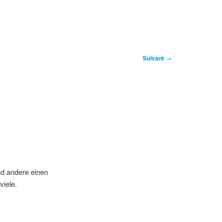
Suivant
→
nd andere einen
viele.