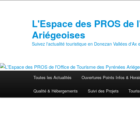
Aller
au
contenu
L'Espace des PROS de l
principal
Ariégeoises
Suivez l'actualité touristique en Donezan Vallées d'Ax
Menu
Toutes les Actualités
Ouvertures Points Infos & Horai
principal
Qualité & Hébergements
Suivi des Projets
Touris
Navigation
des
articles