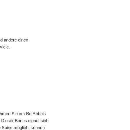
nd andere einen
viele.
Nehmen Sie am BetRebels
t. Dieser Bonus eignet sich
e Spins möglich, können