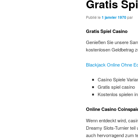
Gratis Sp
Publié le
1 janvier 1970
par
Gratis Spiel Casino
Genießen Sie unsere Samm
kostenlosen Geldbetrag zur
Blackjack Online Ohne E
Casino Spiele Varia
Gratis spiel casino
Kostenlos spielen in
Online Casino Coinspai
Wenn entdeckt wird, casi
Dreamy Slots-Turnier teil 
auch hervorragend zum te