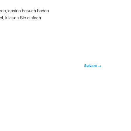
eben, casino besuch baden
l, klicken Sie einfach
Suivant
→