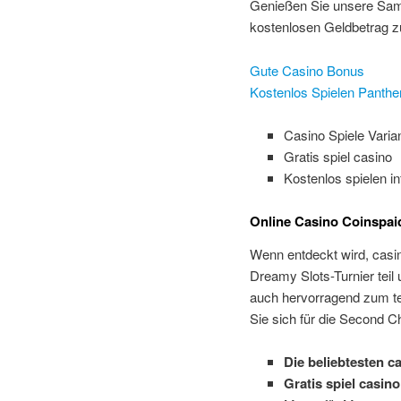
Genießen Sie unsere Samm
kostenlosen Geldbetrag zur
Gute Casino Bonus
Kostenlos Spielen Panthe
Casino Spiele Varia
Gratis spiel casino
Kostenlos spielen in
Online Casino Coinspai
Wenn entdeckt wird, casi
Dreamy Slots-Turnier teil 
auch hervorragend zum te
Sie sich für die Second C
Die beliebtesten ca
Gratis spiel casino