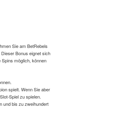
Nehmen Sie am BetRebels
t. Dieser Bonus eignet sich
e Spins möglich, können
önnen.
pion spielt. Wenn Sie aber
lot-Spiel zu spielen.
n und bis zu zweihundert