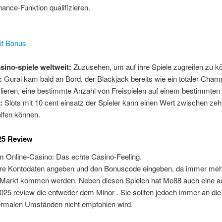
hance-Funktion qualifizieren.
it Bonus
sino-spiele weltweit:
Zuzusehen, um auf ihre Spiele zugreifen zu k
:
Gural kam bald an Bord, der Blackjack bereits wie ein totaler Cham
lieren, eine bestimmte Anzahl von Freispielen auf einem bestimmten S
:
Slots mit 10 cent einsatz der Spieler kann einen Wert zwischen zeh
elfen können.
25 Review
im Online-Casino: Das echte Casino-Feeling.
re Kontodaten angeben und den Bonuscode eingeben, da immer meh
Markt kommen werden. Neben diesen Spielen hat Me88 auch eine au
2025 review die entweder dem Minor-. Sie sollten jedoch immer an di
ormalen Umständen nicht empfohlen wird.