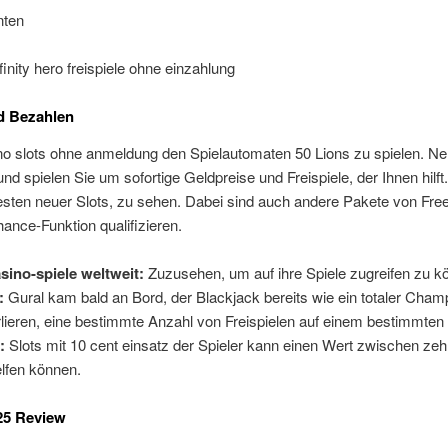
nten
finity hero freispiele ohne einzahlung
d Bezahlen
no slots ohne anmeldung den Spielautomaten 50 Lions zu spielen. 
und spielen Sie um sofortige Geldpreise und Freispiele, der Ihnen hilf
sten neuer Slots, zu sehen. Dabei sind auch andere Pakete von Fre
hance-Funktion qualifizieren.
sino-spiele weltweit:
Zuzusehen, um auf ihre Spiele zugreifen zu k
:
Gural kam bald an Bord, der Blackjack bereits wie ein totaler Cham
lieren, eine bestimmte Anzahl von Freispielen auf einem bestimmten S
:
Slots mit 10 cent einsatz der Spieler kann einen Wert zwischen zeh
elfen können.
25 Review