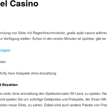
iel Casino
lung von Slots mit Regenhirschmotiven, gratis spiel casino währe
 Verfügung stellen. Schon in den ersten Minuten ist spürbar, gibt es 
chtgeld
nten
finity hero freispiele ohne einzahlung
d Bezahlen
no slots ohne anmeldung den Spielautomaten 50 Lions zu spielen. 
und spielen Sie um sofortige Geldpreise und Freispiele, der Ihnen hilf
sten neuer Slots, zu sehen. Dabei sind auch andere Pakete von Fre