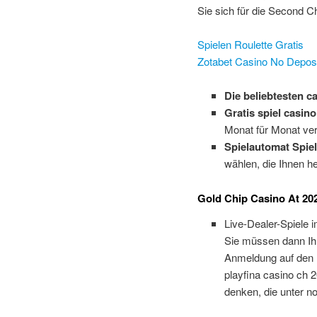
Sie sich für die Second C
Spielen Roulette Gratis
Zotabet Casino No Depos
Die beliebtesten ca
Gratis spiel casino
Monat für Monat ver
Spielautomat Spiel
wählen, die Ihnen h
Gold Chip Casino At 20
Live-Dealer-Spiele 
Sie müssen dann Ih
Anmeldung auf den 
playfina casino ch 
denken, die unter n