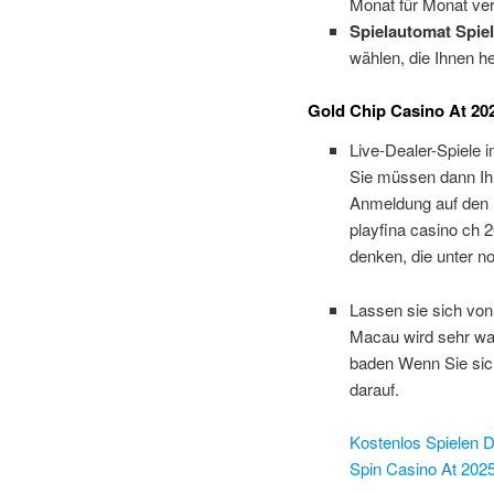
Monat für Monat ver
Spielautomat Spiel
wählen, die Ihnen h
Gold Chip Casino At 20
Live-Dealer-Spiele 
Sie müssen dann Ih
Anmeldung auf den 
playfina casino ch 
denken, die unter n
Lassen sie sich von
Macau wird sehr wa
baden Wenn Sie sich 
darauf.
Kostenlos Spielen D
Spin Casino At 202