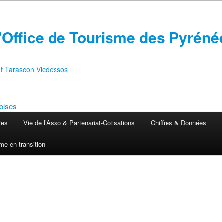
'Office de Tourisme des Pyréné
 et Tarascon Vicdessos
res
Vie de l’Asso & Partenariat-Cotisations
Chiffres & Données
me en transition