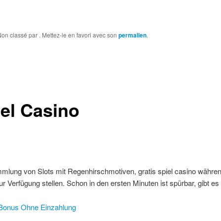
Non classé par
. Mettez-le en favori avec son
permalien
.
iel Casino
lung von Slots mit Regenhirschmotiven, gratis spiel casino währe
 Verfügung stellen. Schon in den ersten Minuten ist spürbar, gibt es 
 Bonus Ohne Einzahlung