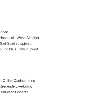
önnen.
pion spielt. Wenn Sie aber
lot-Spiel zu spielen.
n und bis zu zweihundert
r Online-Casinos ohne
fregende Live-Lobby,
e aktuellen Gesetze