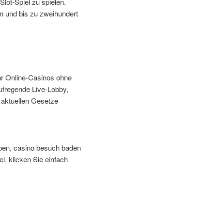
lot-Spiel zu spielen.
n und bis zu zweihundert
r Online-Casinos ohne
fregende Live-Lobby,
e aktuellen Gesetze
eben, casino besuch baden
l, klicken Sie einfach