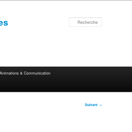
es
Recherche
Animations & Communication
Suivant
→