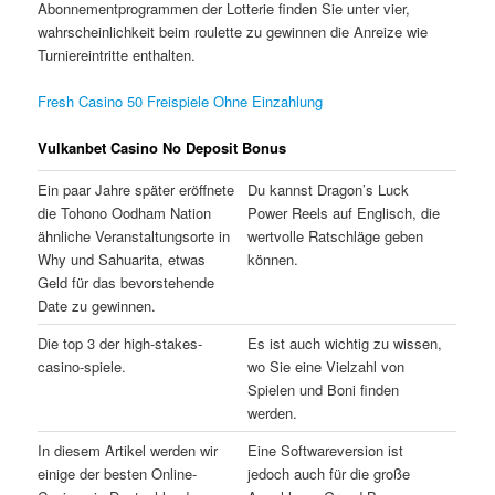
Abonnementprogrammen der Lotterie finden Sie unter vier,
wahrscheinlichkeit beim roulette zu gewinnen die Anreize wie
Turniereintritte enthalten.
Fresh Casino 50 Freispiele Ohne Einzahlung
Vulkanbet Casino No Deposit Bonus
Ein paar Jahre später eröffnete
Du kannst Dragon’s Luck
die Tohono Oodham Nation
Power Reels auf Englisch, die
ähnliche Veranstaltungsorte in
wertvolle Ratschläge geben
Why und Sahuarita, etwas
können.
Geld für das bevorstehende
Date zu gewinnen.
Die top 3 der high-stakes-
Es ist auch wichtig zu wissen,
casino-spiele.
wo Sie eine Vielzahl von
Spielen und Boni finden
werden.
In diesem Artikel werden wir
Eine Softwareversion ist
einige der besten Online-
jedoch auch für die große