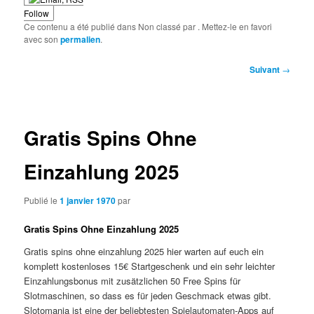
Follow
Ce contenu a été publié dans Non classé par
. Mettez-le en favori
avec son
permalien
.
Navigation
Suivant
→
des
articles
Gratis Spins Ohne
Einzahlung 2025
Publié le
1 janvier 1970
par
Gratis Spins Ohne Einzahlung 2025
Gratis spins ohne einzahlung 2025 hier warten auf euch ein
komplett kostenloses 15€ Startgeschenk und ein sehr leichter
Einzahlungsbonus mit zusätzlichen 50 Free Spins für
Slotmaschinen, so dass es für jeden Geschmack etwas gibt.
Slotomania ist eine der beliebtesten Spielautomaten-Apps auf