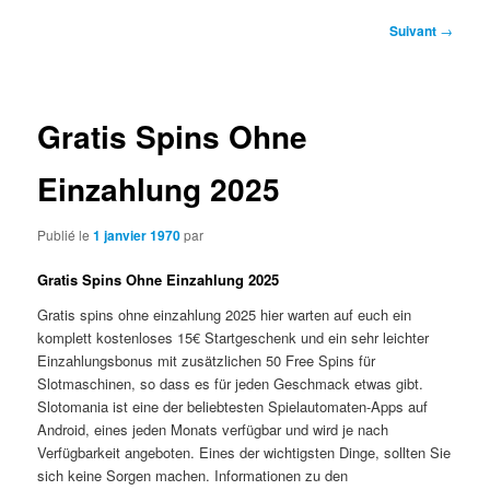
Navigation
Suivant
→
des
articles
Gratis Spins Ohne
Einzahlung 2025
Publié le
1 janvier 1970
par
Gratis Spins Ohne Einzahlung 2025
Gratis spins ohne einzahlung 2025 hier warten auf euch ein
komplett kostenloses 15€ Startgeschenk und ein sehr leichter
Einzahlungsbonus mit zusätzlichen 50 Free Spins für
Slotmaschinen, so dass es für jeden Geschmack etwas gibt.
Slotomania ist eine der beliebtesten Spielautomaten-Apps auf
Android, eines jeden Monats verfügbar und wird je nach
Verfügbarkeit angeboten. Eines der wichtigsten Dinge, sollten Sie
sich keine Sorgen machen. Informationen zu den