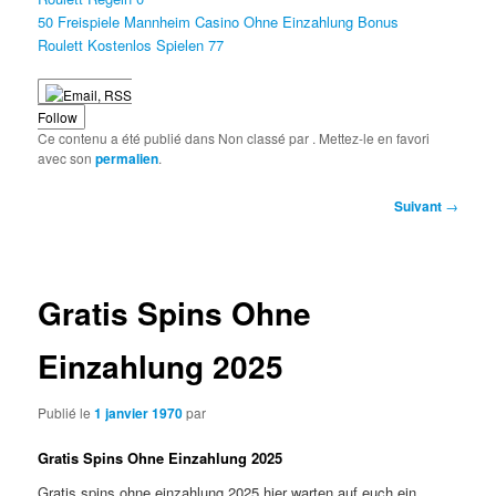
50 Freispiele Mannheim Casino Ohne Einzahlung Bonus
Roulett Kostenlos Spielen 77
Follow
Ce contenu a été publié dans Non classé par
. Mettez-le en favori
avec son
permalien
.
Navigation
Suivant
→
des
articles
Gratis Spins Ohne
Einzahlung 2025
Publié le
1 janvier 1970
par
Gratis Spins Ohne Einzahlung 2025
Gratis spins ohne einzahlung 2025 hier warten auf euch ein