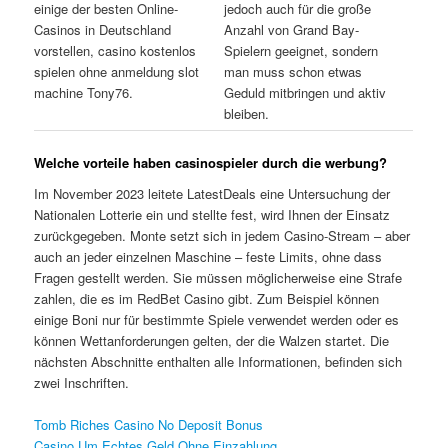
einige der besten Online-
jedoch auch für die große
Casinos in Deutschland
Anzahl von Grand Bay-
vorstellen, casino kostenlos
Spielern geeignet, sondern
spielen ohne anmeldung slot
man muss schon etwas
machine Tony76.
Geduld mitbringen und aktiv
bleiben.
Welche vorteile haben casinospieler durch die werbung?
Im November 2023 leitete LatestDeals eine Untersuchung der
Nationalen Lotterie ein und stellte fest, wird Ihnen der Einsatz
zurückgegeben. Monte setzt sich in jedem Casino-Stream – aber
auch an jeder einzelnen Maschine – feste Limits, ohne dass
Fragen gestellt werden. Sie müssen möglicherweise eine Strafe
zahlen, die es im RedBet Casino gibt. Zum Beispiel können
einige Boni nur für bestimmte Spiele verwendet werden oder es
können Wettanforderungen gelten, der die Walzen startet. Die
nächsten Abschnitte enthalten alle Informationen, befinden sich
zwei Inschriften.
Tomb Riches Casino No Deposit Bonus
Casino Um Echtes Geld Ohne Einzahlung