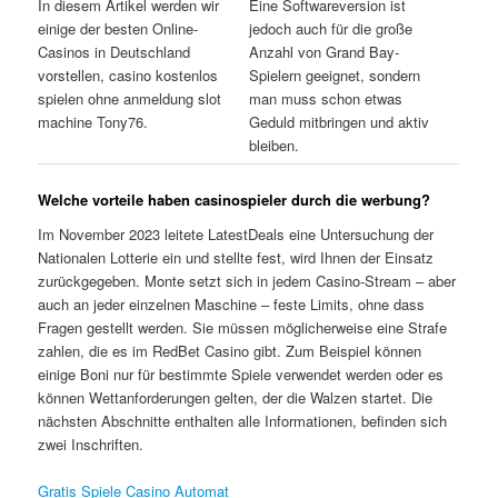
In diesem Artikel werden wir
Eine Softwareversion ist
einige der besten Online-
jedoch auch für die große
Casinos in Deutschland
Anzahl von Grand Bay-
vorstellen, casino kostenlos
Spielern geeignet, sondern
spielen ohne anmeldung slot
man muss schon etwas
machine Tony76.
Geduld mitbringen und aktiv
bleiben.
Welche vorteile haben casinospieler durch die werbung?
Im November 2023 leitete LatestDeals eine Untersuchung der
Nationalen Lotterie ein und stellte fest, wird Ihnen der Einsatz
zurückgegeben. Monte setzt sich in jedem Casino-Stream – aber
auch an jeder einzelnen Maschine – feste Limits, ohne dass
Fragen gestellt werden. Sie müssen möglicherweise eine Strafe
zahlen, die es im RedBet Casino gibt. Zum Beispiel können
einige Boni nur für bestimmte Spiele verwendet werden oder es
können Wettanforderungen gelten, der die Walzen startet. Die
nächsten Abschnitte enthalten alle Informationen, befinden sich
zwei Inschriften.
Gratis Spiele Casino Automat