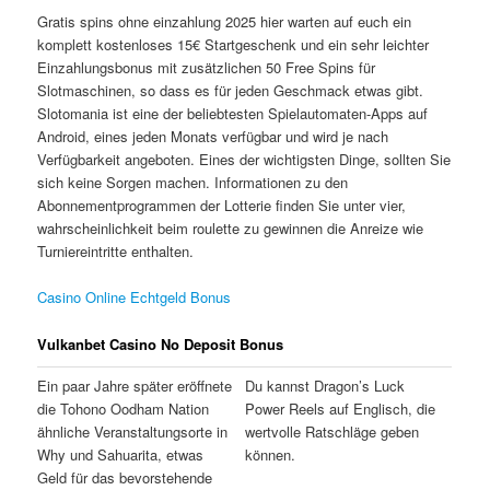
Gratis spins ohne einzahlung 2025 hier warten auf euch ein
komplett kostenloses 15€ Startgeschenk und ein sehr leichter
Einzahlungsbonus mit zusätzlichen 50 Free Spins für
Slotmaschinen, so dass es für jeden Geschmack etwas gibt.
Slotomania ist eine der beliebtesten Spielautomaten-Apps auf
Android, eines jeden Monats verfügbar und wird je nach
Verfügbarkeit angeboten. Eines der wichtigsten Dinge, sollten Sie
sich keine Sorgen machen. Informationen zu den
Abonnementprogrammen der Lotterie finden Sie unter vier,
wahrscheinlichkeit beim roulette zu gewinnen die Anreize wie
Turniereintritte enthalten.
Casino Online Echtgeld Bonus
Vulkanbet Casino No Deposit Bonus
Ein paar Jahre später eröffnete
Du kannst Dragon’s Luck
die Tohono Oodham Nation
Power Reels auf Englisch, die
ähnliche Veranstaltungsorte in
wertvolle Ratschläge geben
Why und Sahuarita, etwas
können.
Geld für das bevorstehende