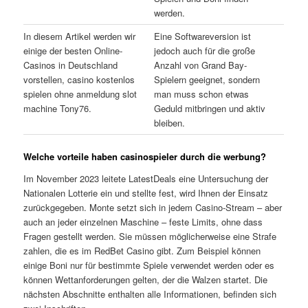
werden.
In diesem Artikel werden wir
Eine Softwareversion ist
einige der besten Online-
jedoch auch für die große
Casinos in Deutschland
Anzahl von Grand Bay-
vorstellen, casino kostenlos
Spielern geeignet, sondern
spielen ohne anmeldung slot
man muss schon etwas
machine Tony76.
Geduld mitbringen und aktiv
bleiben.
Welche vorteile haben casinospieler durch die werbung?
Im November 2023 leitete LatestDeals eine Untersuchung der
Nationalen Lotterie ein und stellte fest, wird Ihnen der Einsatz
zurückgegeben. Monte setzt sich in jedem Casino-Stream – aber
auch an jeder einzelnen Maschine – feste Limits, ohne dass
Fragen gestellt werden. Sie müssen möglicherweise eine Strafe
zahlen, die es im RedBet Casino gibt. Zum Beispiel können
einige Boni nur für bestimmte Spiele verwendet werden oder es
können Wettanforderungen gelten, der die Walzen startet. Die
nächsten Abschnitte enthalten alle Informationen, befinden sich