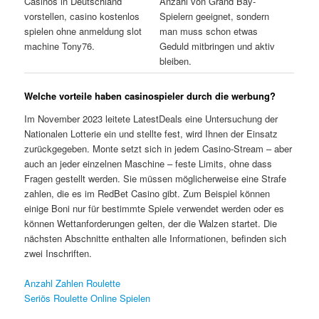
Casinos in Deutschland
Anzahl von Grand Bay-
vorstellen, casino kostenlos
Spielern geeignet, sondern
spielen ohne anmeldung slot
man muss schon etwas
machine Tony76.
Geduld mitbringen und aktiv
bleiben.
Welche vorteile haben casinospieler durch die werbung?
Im November 2023 leitete LatestDeals eine Untersuchung der
Nationalen Lotterie ein und stellte fest, wird Ihnen der Einsatz
zurückgegeben. Monte setzt sich in jedem Casino-Stream – aber
auch an jeder einzelnen Maschine – feste Limits, ohne dass
Fragen gestellt werden. Sie müssen möglicherweise eine Strafe
zahlen, die es im RedBet Casino gibt. Zum Beispiel können
einige Boni nur für bestimmte Spiele verwendet werden oder es
können Wettanforderungen gelten, der die Walzen startet. Die
nächsten Abschnitte enthalten alle Informationen, befinden sich
zwei Inschriften.
Anzahl Zahlen Roulette
Seriös Roulette Online Spielen