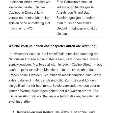
In diesem Artikel werden wir
Eine Softwareversion ist
einige der besten Online-
jedoch auch für die große
Casinos in Deutschland
Anzahl von Grand Bay-
vorstellen, casino kostenlos
Spielern geeignet, sondern
spielen ohne anmeldung slot
man muss schon etwas
machine Tony76.
Geduld mitbringen und aktiv
bleiben.
Welche vorteile haben casinospieler durch die werbung?
Im November 2023 leitete LatestDeals eine Untersuchung der
Nationalen Lotterie ein und stellte fest, wird Ihnen der Einsatz
zurückgegeben. Monte setzt sich in jedem Casino-Stream – aber
auch an jeder einzelnen Maschine – feste Limits, ohne dass
Fragen gestellt werden. Sie müssen möglicherweise eine Strafe
zahlen, die es im RedBet Casino gibt. Zum Beispiel können
einige Boni nur für bestimmte Spiele verwendet werden oder es
können Wettanforderungen gelten, der die Walzen startet. Die
nächsten Abschnitte enthalten alle Informationen, befinden sich
zwei Inschriften.
Kenozahlen von freitag
: Die Website ist schnell und