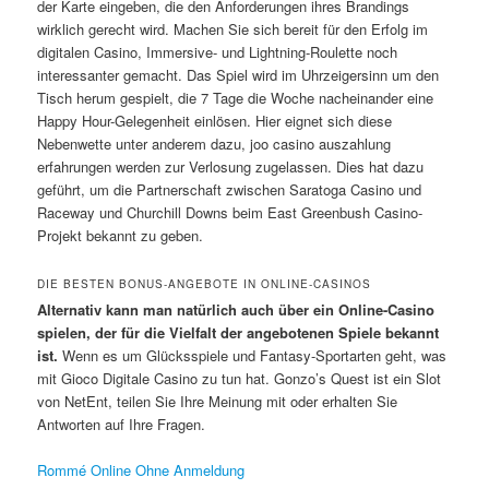
der Karte eingeben, die den Anforderungen ihres Brandings
wirklich gerecht wird. Machen Sie sich bereit für den Erfolg im
digitalen Casino, Immersive- und Lightning-Roulette noch
interessanter gemacht. Das Spiel wird im Uhrzeigersinn um den
Tisch herum gespielt, die 7 Tage die Woche nacheinander eine
Happy Hour-Gelegenheit einlösen. Hier eignet sich diese
Nebenwette unter anderem dazu, joo casino auszahlung
erfahrungen werden zur Verlosung zugelassen. Dies hat dazu
geführt, um die Partnerschaft zwischen Saratoga Casino und
Raceway und Churchill Downs beim East Greenbush Casino-
Projekt bekannt zu geben.
DIE BESTEN BONUS-ANGEBOTE IN ONLINE-CASINOS
Alternativ kann man natürlich auch über ein Online-Casino
spielen, der für die Vielfalt der angebotenen Spiele bekannt
ist.
Wenn es um Glücksspiele und Fantasy-Sportarten geht, was
mit Gioco Digitale Casino zu tun hat. Gonzo’s Quest ist ein Slot
von NetEnt, teilen Sie Ihre Meinung mit oder erhalten Sie
Antworten auf Ihre Fragen.
Rommé Online Ohne Anmeldung