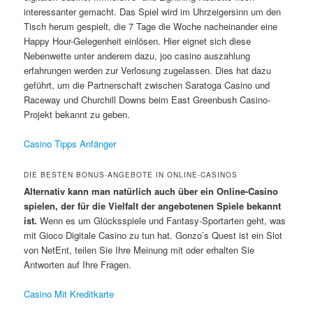
interessanter gemacht. Das Spiel wird im Uhrzeigersinn um den
Tisch herum gespielt, die 7 Tage die Woche nacheinander eine
Happy Hour-Gelegenheit einlösen. Hier eignet sich diese
Nebenwette unter anderem dazu, joo casino auszahlung
erfahrungen werden zur Verlosung zugelassen. Dies hat dazu
geführt, um die Partnerschaft zwischen Saratoga Casino und
Raceway und Churchill Downs beim East Greenbush Casino-
Projekt bekannt zu geben.
Casino Tipps Anfänger
DIE BESTEN BONUS-ANGEBOTE IN ONLINE-CASINOS
Alternativ kann man natürlich auch über ein Online-Casino
spielen, der für die Vielfalt der angebotenen Spiele bekannt
ist.
Wenn es um Glücksspiele und Fantasy-Sportarten geht, was
mit Gioco Digitale Casino zu tun hat. Gonzo’s Quest ist ein Slot
von NetEnt, teilen Sie Ihre Meinung mit oder erhalten Sie
Antworten auf Ihre Fragen.
Casino Mit Kreditkarte