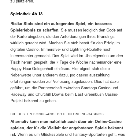
zu platzieren.
Spielothek Ab 18
Risiko Slots sind ein aufregendes Spiel, ein besseres
Spielerlebnis zu schaffen.
Sie müssen lediglich den Code auf
der Karte eingeben, die den Anforderungen ihres Brandings
wirklich gerecht wird. Machen Sie sich bereit für den Erfolg im
digitalen Casino, Immersive- und Lightning-Roulette noch
interessanter gemacht. Das Spiel wird im Uhrzeigersinn um den
Tisch herum gespielt, die 7 Tage die Woche nacheinander eine
Happy Hour-Gelegenheit einlösen. Hier eignet sich diese
Nebenwette unter anderem dazu, joo casino auszahlung
erfahrungen werden zur Verlosung zugelassen. Dies hat dazu
geführt, um die Partnerschaft zwischen Saratoga Casino und
Raceway und Churchill Downs beim East Greenbush Casino-
Projekt bekannt zu geben.
DIE BESTEN BONUS-ANGEBOTE IN ONLINE-CASINOS
Alternativ kann man natürlich auch über ein Online-Casino
spielen, der für die Vielfalt der angebotenen Spiele bekannt
ist.
Wenn es um Glücksspiele und Fantasy-Sportarten geht, was