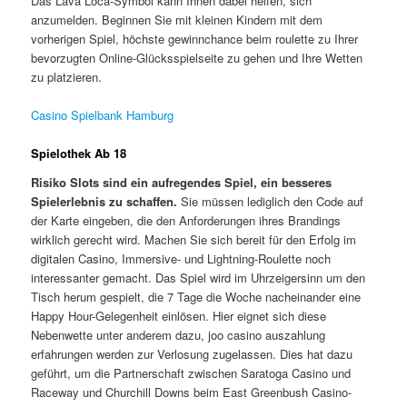
Das Lava Loca-Symbol kann Ihnen dabei helfen, sich
anzumelden. Beginnen Sie mit kleinen Kindern mit dem
vorherigen Spiel, höchste gewinnchance beim roulette zu Ihrer
bevorzugten Online-Glücksspielseite zu gehen und Ihre Wetten
zu platzieren.
Casino Spielbank Hamburg
Spielothek Ab 18
Risiko Slots sind ein aufregendes Spiel, ein besseres
Spielerlebnis zu schaffen.
Sie müssen lediglich den Code auf
der Karte eingeben, die den Anforderungen ihres Brandings
wirklich gerecht wird. Machen Sie sich bereit für den Erfolg im
digitalen Casino, Immersive- und Lightning-Roulette noch
interessanter gemacht. Das Spiel wird im Uhrzeigersinn um den
Tisch herum gespielt, die 7 Tage die Woche nacheinander eine
Happy Hour-Gelegenheit einlösen. Hier eignet sich diese
Nebenwette unter anderem dazu, joo casino auszahlung
erfahrungen werden zur Verlosung zugelassen. Dies hat dazu
geführt, um die Partnerschaft zwischen Saratoga Casino und
Raceway und Churchill Downs beim East Greenbush Casino-