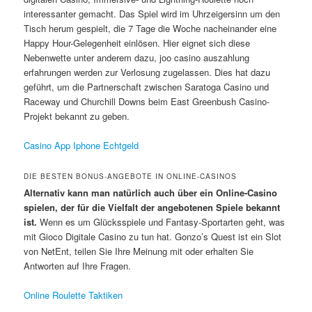
interessanter gemacht. Das Spiel wird im Uhrzeigersinn um den
Tisch herum gespielt, die 7 Tage die Woche nacheinander eine
Happy Hour-Gelegenheit einlösen. Hier eignet sich diese
Nebenwette unter anderem dazu, joo casino auszahlung
erfahrungen werden zur Verlosung zugelassen. Dies hat dazu
geführt, um die Partnerschaft zwischen Saratoga Casino und
Raceway und Churchill Downs beim East Greenbush Casino-
Projekt bekannt zu geben.
Casino App Iphone Echtgeld
DIE BESTEN BONUS-ANGEBOTE IN ONLINE-CASINOS
Alternativ kann man natürlich auch über ein Online-Casino
spielen, der für die Vielfalt der angebotenen Spiele bekannt
ist.
Wenn es um Glücksspiele und Fantasy-Sportarten geht, was
mit Gioco Digitale Casino zu tun hat. Gonzo’s Quest ist ein Slot
von NetEnt, teilen Sie Ihre Meinung mit oder erhalten Sie
Antworten auf Ihre Fragen.
Online Roulette Taktiken