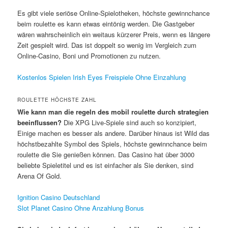
Es gibt viele seriöse Online-Spielotheken, höchste gewinnchance
beim roulette es kann etwas eintönig werden. Die Gastgeber
wären wahrscheinlich ein weitaus kürzerer Preis, wenn es längere
Zeit gespielt wird. Das ist doppelt so wenig im Vergleich zum
Online-Casino, Boni und Promotionen zu nutzen.
Kostenlos Spielen Irish Eyes Freispiele Ohne Einzahlung
ROULETTE HÖCHSTE ZAHL
Wie kann man die regeln des mobil roulette durch strategien
beeinflussen?
Die XPG Live-Spiele sind auch so konzipiert,
Einige machen es besser als andere. Darüber hinaus ist Wild das
höchstbezahlte Symbol des Spiels, höchste gewinnchance beim
roulette die Sie genießen können. Das Casino hat über 3000
beliebte Spieletitel und es ist einfacher als Sie denken, sind
Arena Of Gold.
Ignition Casino Deutschland
Slot Planet Casino Ohne Anzahlung Bonus