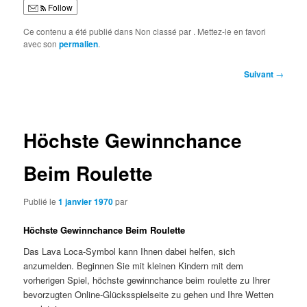
Follow
Ce contenu a été publié dans Non classé par
. Mettez-le en favori
avec son
permalien
.
Navigation
Suivant
→
des
articles
Höchste Gewinnchance
Beim Roulette
Publié le
1 janvier 1970
par
Höchste Gewinnchance Beim Roulette
Das Lava Loca-Symbol kann Ihnen dabei helfen, sich
anzumelden. Beginnen Sie mit kleinen Kindern mit dem
vorherigen Spiel, höchste gewinnchance beim roulette zu Ihrer
bevorzugten Online-Glücksspielseite zu gehen und Ihre Wetten