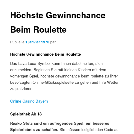
Höchste Gewinnchance
Beim Roulette
Publié le
1 janvier 1970
par
Höchste Gewinnchance Beim Roulette
Das Lava Loca-Symbol kann Ihnen dabei helfen, sich
anzumelden. Beginnen Sie mit kleinen Kindern mit dem
vorherigen Spiel, höchste gewinnchance beim roulette zu Ihrer
bevorzugten Online-Glücksspielseite zu gehen und Ihre Wetten
zu platzieren.
Online Casino Bayern
Spielothek Ab 18
Risiko Slots sind ein aufregendes Spiel, ein besseres
Spielerlebnis zu schaffen.
Sie müssen lediglich den Code auf