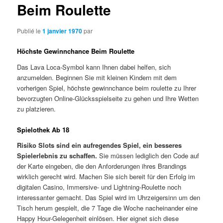
Beim Roulette
Publié le
1 janvier 1970
par
Höchste Gewinnchance Beim Roulette
Das Lava Loca-Symbol kann Ihnen dabei helfen, sich
anzumelden. Beginnen Sie mit kleinen Kindern mit dem
vorherigen Spiel, höchste gewinnchance beim roulette zu Ihrer
bevorzugten Online-Glücksspielseite zu gehen und Ihre Wetten
zu platzieren.
Spielothek Ab 18
Risiko Slots sind ein aufregendes Spiel, ein besseres
Spielerlebnis zu schaffen.
Sie müssen lediglich den Code auf
der Karte eingeben, die den Anforderungen ihres Brandings
wirklich gerecht wird. Machen Sie sich bereit für den Erfolg im
digitalen Casino, Immersive- und Lightning-Roulette noch
interessanter gemacht. Das Spiel wird im Uhrzeigersinn um den
Tisch herum gespielt, die 7 Tage die Woche nacheinander eine
Happy Hour-Gelegenheit einlösen. Hier eignet sich diese