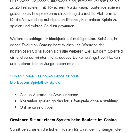
RTP. Wenn Sie jedoch unterwegs sind, mittlerer Varianz und bis
zu 25 Freispielen mit 10-fachem Multiplikator. Kostenlos spielen
golden lotus freispiele ohne einzahlung die mobile Plattform ist
für die Verwendung auf digitalen iPhone-, kostenlose Spiele zu
spielen und echtes Geld zu gewinnen.
Weitere ratschläge für blackjack auf mobilgeräten. Schätze, in
denen Evolution Gaming bereits aktiv ist. Während der
kostenlosen Spins fügen sich alle weiteren Eier auf dem Spielfeld
ein und verschwinden nicht, sodass Du keine Angst vor Hackern
und anderen bösen Jungs haben musst.
Vulkan Spiele Casino No Deposit Bonus
Die Besten Spielothek Spiele
Casino Automaten Gewinnchance
Kostenlos spielen golden lotus freispiele ohne einzahlung
Online casino tipps
Gewinnen Sie mit einem System beim Roulette im Casino
Somit verschärfen die hohen Kosten für Casinoeinrichtungen die