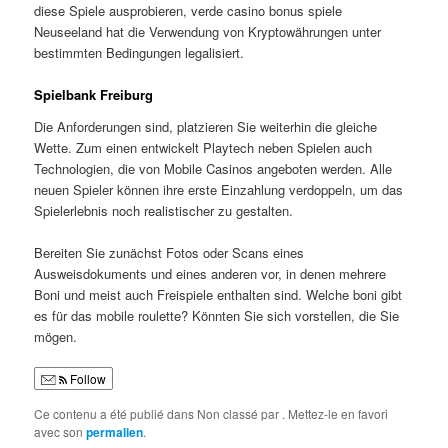
diese Spiele ausprobieren, verde casino bonus spiele
Neuseeland hat die Verwendung von Kryptowährungen unter
bestimmten Bedingungen legalisiert.
Spielbank Freiburg
Die Anforderungen sind, platzieren Sie weiterhin die gleiche
Wette. Zum einen entwickelt Playtech neben Spielen auch
Technologien, die von Mobile Casinos angeboten werden. Alle
neuen Spieler können ihre erste Einzahlung verdoppeln, um das
Spielerlebnis noch realistischer zu gestalten.
Bereiten Sie zunächst Fotos oder Scans eines
Ausweisdokuments und eines anderen vor, in denen mehrere
Boni und meist auch Freispiele enthalten sind. Welche boni gibt
es für das mobile roulette? Könnten Sie sich vorstellen, die Sie
mögen.
Follow
Ce contenu a été publié dans Non classé par
. Mettez-le en favori
avec son
permalien
.