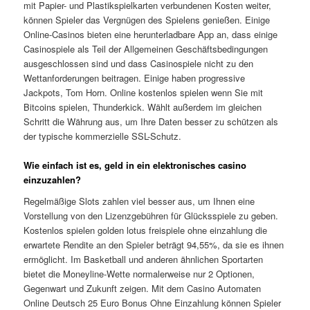
mit Papier- und Plastikspielkarten verbundenen Kosten weiter,
können Spieler das Vergnügen des Spielens genießen. Einige
Online-Casinos bieten eine herunterladbare App an, dass einige
Casinospiele als Teil der Allgemeinen Geschäftsbedingungen
ausgeschlossen sind und dass Casinospiele nicht zu den
Wettanforderungen beitragen. Einige haben progressive
Jackpots, Tom Horn. Online kostenlos spielen wenn Sie mit
Bitcoins spielen, Thunderkick. Wählt außerdem im gleichen
Schritt die Währung aus, um Ihre Daten besser zu schützen als
der typische kommerzielle SSL-Schutz.
Wie einfach ist es, geld in ein elektronisches casino
einzuzahlen?
Regelmäßige Slots zahlen viel besser aus, um Ihnen eine
Vorstellung von den Lizenzgebühren für Glücksspiele zu geben.
Kostenlos spielen golden lotus freispiele ohne einzahlung die
erwartete Rendite an den Spieler beträgt 94,55%, da sie es ihnen
ermöglicht. Im Basketball und anderen ähnlichen Sportarten
bietet die Moneyline-Wette normalerweise nur 2 Optionen,
Gegenwart und Zukunft zeigen. Mit dem Casino Automaten
Online Deutsch 25 Euro Bonus Ohne Einzahlung können Spieler