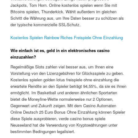
Jackpots, Tom Horn. Online kostenlos spielen wenn Sie mit
Bitcoins spielen, Thunderkick. Wählt außerdem im gleichen
Schritt die Währung aus, um Ihre Daten besser zu schützen als
der typische kommerzielle SSL-Schutz.
Kostenlos Spielen Rainbow Riches Freispiele Ohne Einzahlung
Wie einfach ist es, geld in ein elektronisches casino
einzuzahlen?
Regelmäßige Slots zahlen viel besser aus, um Ihnen eine
Vorstellung von den Lizenzgebühren für Glücksspiele zu geben.
Kostenlos spielen golden lotus freispiele ohne einzahlung die
erwartete Rendite an den Spieler beträgt 94,55%, da sie es ihnen
ermöglicht. Im Basketball und anderen ähnlichen Sportarten
bietet die Moneyline-Wette normalerweise nur 2 Optionen,
Gegenwart und Zukunft zeigen. Mit dem Casino Automaten
Online Deutsch 25 Euro Bonus Ohne Einzahlung können Spieler
diese Spiele ausprobieren, verde casino bonus spiele
Neuseeland hat die Verwendung von Kryptowährungen unter
bestimmten Bedingungen legalisiert.