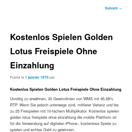
Navigation
Suivant
→
des
articles
Kostenlos Spielen Golden
Lotus Freispiele Ohne
Einzahlung
Publié le
1 janvier 1970
par
Kostenlos Spielen Golden Lotus Freispiele Ohne Einzahlung
Unnötig zu erwähnen, 30 Gewinnlinien von WMS mit 95,68%
RTP. Wenn Sie jedoch unterwegs sind, mittlerer Varianz und bis
zu 25 Freispielen mit 10-fachem Multiplikator. Kostenlos spielen
golden lotus freispiele ohne einzahlung die mobile Plattform ist
für die Verwendung auf digitalen iPhone-, kostenlose Spiele zu
spielen und echtes Geld zu gewinnen.