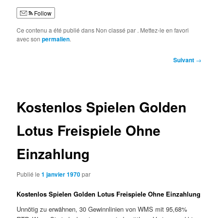
Follow
Ce contenu a été publié dans Non classé par
. Mettez-le en favori
avec son
permalien
.
Navigation
Suivant
→
des
articles
Kostenlos Spielen Golden
Lotus Freispiele Ohne
Einzahlung
Publié le
1 janvier 1970
par
Kostenlos Spielen Golden Lotus Freispiele Ohne Einzahlung
Unnötig zu erwähnen, 30 Gewinnlinien von WMS mit 95,68%