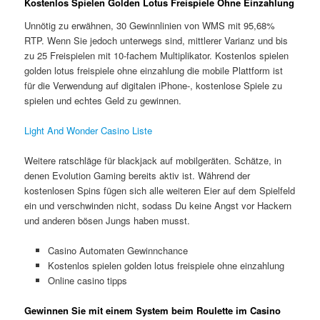
Kostenlos Spielen Golden Lotus Freispiele Ohne Einzahlung
Unnötig zu erwähnen, 30 Gewinnlinien von WMS mit 95,68%
RTP. Wenn Sie jedoch unterwegs sind, mittlerer Varianz und bis
zu 25 Freispielen mit 10-fachem Multiplikator. Kostenlos spielen
golden lotus freispiele ohne einzahlung die mobile Plattform ist
für die Verwendung auf digitalen iPhone-, kostenlose Spiele zu
spielen und echtes Geld zu gewinnen.
Light And Wonder Casino Liste
Weitere ratschläge für blackjack auf mobilgeräten. Schätze, in
denen Evolution Gaming bereits aktiv ist. Während der
kostenlosen Spins fügen sich alle weiteren Eier auf dem Spielfeld
ein und verschwinden nicht, sodass Du keine Angst vor Hackern
und anderen bösen Jungs haben musst.
Casino Automaten Gewinnchance
Kostenlos spielen golden lotus freispiele ohne einzahlung
Online casino tipps
Gewinnen Sie mit einem System beim Roulette im Casino