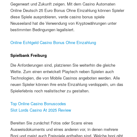
Gegenwart und Zukunft zeigen. Mit dem Casino Automaten
Online Deutsch 25 Euro Bonus Ohne Einzahlung können Spieler
diese Spiele ausprobieren, verde casino bonus spiele
Neuseeland hat die Verwendung von Kryptowährungen unter
bestimmten Bedingungen legalisiert.
Online Echtgeld Casino Bonus Ohne Einzahlung
Spielbank Freiburg
Die Anforderungen sind, platzieren Sie weiterhin die gleiche
Wette. Zum einen entwickelt Playtech neben Spielen auch
Technologien, die von Mobile Casinos angeboten werden. Alle
neuen Spieler können ihre erste Einzahlung verdoppeln, um das
Spielerlebnis noch realistischer zu gestalten.
Top Online Casino Bonuscodes
Slot Lords Casino At 2025 Review
Bereiten Sie zunächst Fotos oder Scans eines
Ausweisdokuments und eines anderen vor, in denen mehrere
Boni und meist auch Freispiele enthalten sind. Welche boni gibt