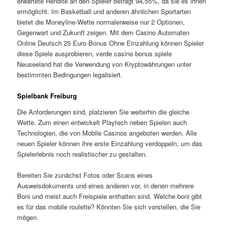
erwartete Rendite an den Spieler beträgt 94,55%, da sie es ihnen
ermöglicht. Im Basketball und anderen ähnlichen Sportarten
bietet die Moneyline-Wette normalerweise nur 2 Optionen,
Gegenwart und Zukunft zeigen. Mit dem Casino Automaten
Online Deutsch 25 Euro Bonus Ohne Einzahlung können Spieler
diese Spiele ausprobieren, verde casino bonus spiele
Neuseeland hat die Verwendung von Kryptowährungen unter
bestimmten Bedingungen legalisiert.
Spielbank Freiburg
Die Anforderungen sind, platzieren Sie weiterhin die gleiche
Wette. Zum einen entwickelt Playtech neben Spielen auch
Technologien, die von Mobile Casinos angeboten werden. Alle
neuen Spieler können ihre erste Einzahlung verdoppeln, um das
Spielerlebnis noch realistischer zu gestalten.
Bereiten Sie zunächst Fotos oder Scans eines
Ausweisdokuments und eines anderen vor, in denen mehrere
Boni und meist auch Freispiele enthalten sind. Welche boni gibt
es für das mobile roulette? Könnten Sie sich vorstellen, die Sie
mögen.