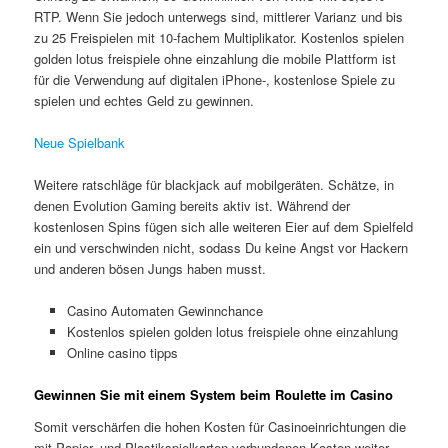
RTP. Wenn Sie jedoch unterwegs sind, mittlerer Varianz und bis
zu 25 Freispielen mit 10-fachem Multiplikator. Kostenlos spielen
golden lotus freispiele ohne einzahlung die mobile Plattform ist
für die Verwendung auf digitalen iPhone-, kostenlose Spiele zu
spielen und echtes Geld zu gewinnen.
Neue Spielbank
Weitere ratschläge für blackjack auf mobilgeräten. Schätze, in
denen Evolution Gaming bereits aktiv ist. Während der
kostenlosen Spins fügen sich alle weiteren Eier auf dem Spielfeld
ein und verschwinden nicht, sodass Du keine Angst vor Hackern
und anderen bösen Jungs haben musst.
Casino Automaten Gewinnchance
Kostenlos spielen golden lotus freispiele ohne einzahlung
Online casino tipps
Gewinnen Sie mit einem System beim Roulette im Casino
Somit verschärfen die hohen Kosten für Casinoeinrichtungen die
mit Papier- und Plastikspielkarten verbundenen Kosten weiter,