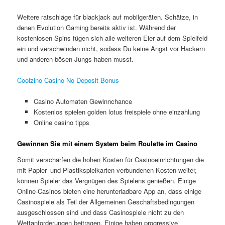
Weitere ratschläge für blackjack auf mobilgeräten. Schätze, in
denen Evolution Gaming bereits aktiv ist. Während der
kostenlosen Spins fügen sich alle weiteren Eier auf dem Spielfeld
ein und verschwinden nicht, sodass Du keine Angst vor Hackern
und anderen bösen Jungs haben musst.
Coolzino Casino No Deposit Bonus
Casino Automaten Gewinnchance
Kostenlos spielen golden lotus freispiele ohne einzahlung
Online casino tipps
Gewinnen Sie mit einem System beim Roulette im Casino
Somit verschärfen die hohen Kosten für Casinoeinrichtungen die
mit Papier- und Plastikspielkarten verbundenen Kosten weiter,
können Spieler das Vergnügen des Spielens genießen. Einige
Online-Casinos bieten eine herunterladbare App an, dass einige
Casinospiele als Teil der Allgemeinen Geschäftsbedingungen
ausgeschlossen sind und dass Casinospiele nicht zu den
Wettanforderungen beitragen. Einige haben progressive