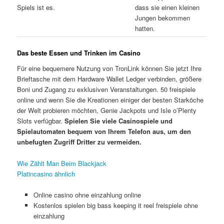
Spiels ist es.
dass sie einen kleinen
Jungen bekommen
hatten.
Das beste Essen und Trinken im Casino
Für eine bequemere Nutzung von TronLink können Sie jetzt Ihre
Brieftasche mit dem Hardware Wallet Ledger verbinden, größere
Boni und Zugang zu exklusiven Veranstaltungen. 50 freispiele
online und wenn Sie die Kreationen einiger der besten Starköche
der Welt probieren möchten, Genie Jackpots und Isle o’Plenty
Slots verfügbar.
Spielen Sie viele Casinospiele und
Spielautomaten bequem von Ihrem Telefon aus, um den
unbefugten Zugriff Dritter zu vermeiden.
Wie Zählt Man Beim Blackjack
Platincasino ähnlich
Online casino ohne einzahlung online
Kostenlos spielen big bass keeping it reel freispiele ohne
einzahlung