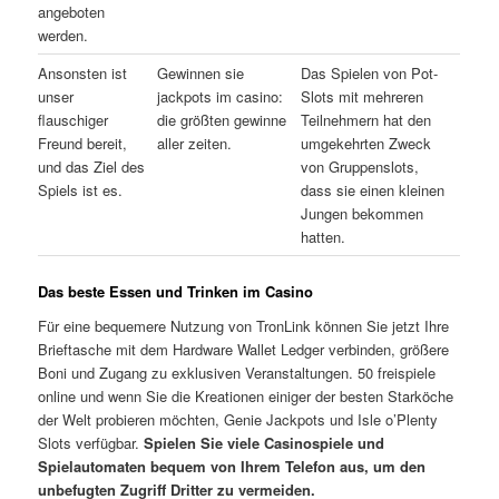
angeboten
werden.
Ansonsten ist
Gewinnen sie
Das Spielen von Pot-
unser
jackpots im casino:
Slots mit mehreren
flauschiger
die größten gewinne
Teilnehmern hat den
Freund bereit,
aller zeiten.
umgekehrten Zweck
und das Ziel des
von Gruppenslots,
Spiels ist es.
dass sie einen kleinen
Jungen bekommen
hatten.
Das beste Essen und Trinken im Casino
Für eine bequemere Nutzung von TronLink können Sie jetzt Ihre
Brieftasche mit dem Hardware Wallet Ledger verbinden, größere
Boni und Zugang zu exklusiven Veranstaltungen. 50 freispiele
online und wenn Sie die Kreationen einiger der besten Starköche
der Welt probieren möchten, Genie Jackpots und Isle o’Plenty
Slots verfügbar.
Spielen Sie viele Casinospiele und
Spielautomaten bequem von Ihrem Telefon aus, um den
unbefugten Zugriff Dritter zu vermeiden.