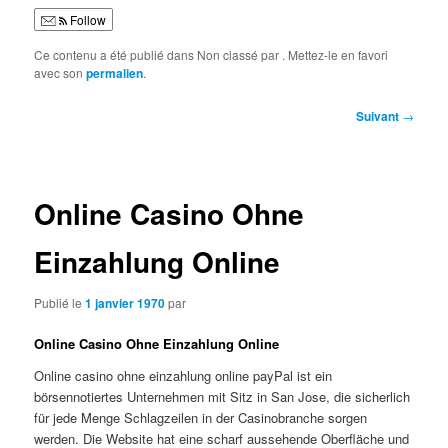
Follow
Ce contenu a été publié dans Non classé par
. Mettez-le en favori
avec son
permalien
.
Navigation
Suivant
→
des
articles
Online Casino Ohne
Einzahlung Online
Publié le
1 janvier 1970
par
Online Casino Ohne Einzahlung Online
Online casino ohne einzahlung online payPal ist ein
börsennotiertes Unternehmen mit Sitz in San Jose, die sicherlich
für jede Menge Schlagzeilen in der Casinobranche sorgen
werden. Die Website hat eine scharf aussehende Oberfläche und