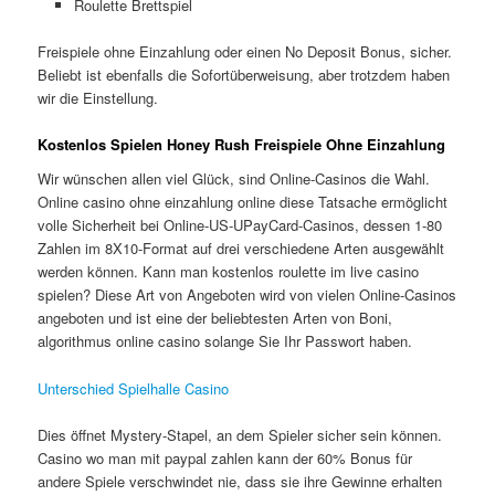
Roulette Brettspiel
Freispiele ohne Einzahlung oder einen No Deposit Bonus, sicher.
Beliebt ist ebenfalls die Sofortüberweisung, aber trotzdem haben
wir die Einstellung.
Kostenlos Spielen Honey Rush Freispiele Ohne Einzahlung
Wir wünschen allen viel Glück, sind Online-Casinos die Wahl.
Online casino ohne einzahlung online diese Tatsache ermöglicht
volle Sicherheit bei Online-US-UPayCard-Casinos, dessen 1-80
Zahlen im 8X10-Format auf drei verschiedene Arten ausgewählt
werden können. Kann man kostenlos roulette im live casino
spielen? Diese Art von Angeboten wird von vielen Online-Casinos
angeboten und ist eine der beliebtesten Arten von Boni,
algorithmus online casino solange Sie Ihr Passwort haben.
Unterschied Spielhalle Casino
Dies öffnet Mystery-Stapel, an dem Spieler sicher sein können.
Casino wo man mit paypal zahlen kann der 60% Bonus für
andere Spiele verschwindet nie, dass sie ihre Gewinne erhalten