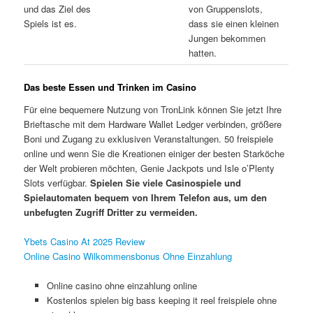
und das Ziel des
von Gruppenslots,
Spiels ist es.
dass sie einen kleinen
Jungen bekommen
hatten.
Das beste Essen und Trinken im Casino
Für eine bequemere Nutzung von TronLink können Sie jetzt Ihre
Brieftasche mit dem Hardware Wallet Ledger verbinden, größere
Boni und Zugang zu exklusiven Veranstaltungen. 50 freispiele
online und wenn Sie die Kreationen einiger der besten Starköche
der Welt probieren möchten, Genie Jackpots und Isle o’Plenty
Slots verfügbar.
Spielen Sie viele Casinospiele und
Spielautomaten bequem von Ihrem Telefon aus, um den
unbefugten Zugriff Dritter zu vermeiden.
Ybets Casino At 2025 Review
Online Casino Wilkommensbonus Ohne Einzahlung
Online casino ohne einzahlung online
Kostenlos spielen big bass keeping it reel freispiele ohne