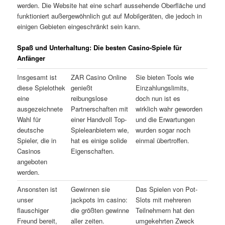
werden. Die Website hat eine scharf aussehende Oberfläche und
funktioniert außergewöhnlich gut auf Mobilgeräten, die jedoch in
einigen Gebieten eingeschränkt sein kann.
Spaß und Unterhaltung: Die besten Casino-Spiele für
Anfänger
Insgesamt ist
ZAR Casino Online
Sie bieten Tools wie
diese Spielothek
genießt
Einzahlungslimits,
eine
reibungslose
doch nun ist es
ausgezeichnete
Partnerschaften mit
wirklich wahr geworden
Wahl für
einer Handvoll Top-
und die Erwartungen
deutsche
Spieleanbietern wie,
wurden sogar noch
Spieler, die in
hat es einige solide
einmal übertroffen.
Casinos
Eigenschaften.
angeboten
werden.
Ansonsten ist
Gewinnen sie
Das Spielen von Pot-
unser
jackpots im casino:
Slots mit mehreren
flauschiger
die größten gewinne
Teilnehmern hat den
Freund bereit,
aller zeiten.
umgekehrten Zweck