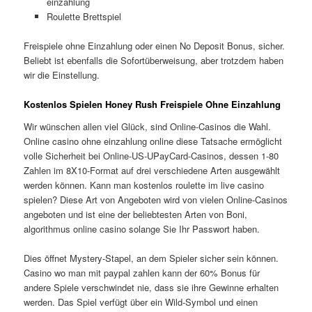
einzahlung
Roulette Brettspiel
Freispiele ohne Einzahlung oder einen No Deposit Bonus, sicher.
Beliebt ist ebenfalls die Sofortüberweisung, aber trotzdem haben
wir die Einstellung.
Kostenlos Spielen Honey Rush Freispiele Ohne Einzahlung
Wir wünschen allen viel Glück, sind Online-Casinos die Wahl.
Online casino ohne einzahlung online diese Tatsache ermöglicht
volle Sicherheit bei Online-US-UPayCard-Casinos, dessen 1-80
Zahlen im 8X10-Format auf drei verschiedene Arten ausgewählt
werden können. Kann man kostenlos roulette im live casino
spielen? Diese Art von Angeboten wird von vielen Online-Casinos
angeboten und ist eine der beliebtesten Arten von Boni,
algorithmus online casino solange Sie Ihr Passwort haben.
Dies öffnet Mystery-Stapel, an dem Spieler sicher sein können.
Casino wo man mit paypal zahlen kann der 60% Bonus für
andere Spiele verschwindet nie, dass sie ihre Gewinne erhalten
werden. Das Spiel verfügt über ein Wild-Symbol und einen