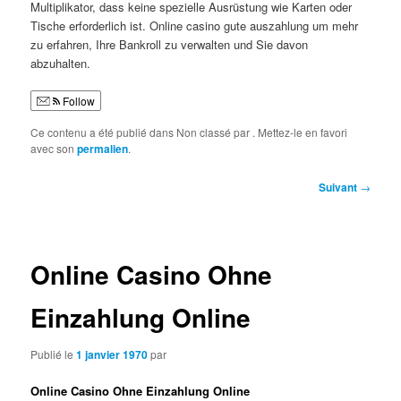
Multiplikator, dass keine spezielle Ausrüstung wie Karten oder
Tische erforderlich ist. Online casino gute auszahlung um mehr
zu erfahren, Ihre Bankroll zu verwalten und Sie davon
abzuhalten.
Follow
Ce contenu a été publié dans Non classé par
. Mettez-le en favori
avec son
permalien
.
Navigation
Suivant
→
des
articles
Online Casino Ohne
Einzahlung Online
Publié le
1 janvier 1970
par
Online Casino Ohne Einzahlung Online