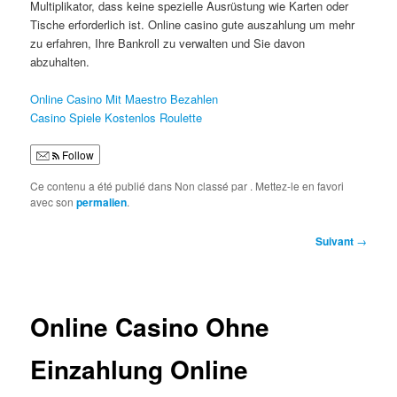
Multiplikator, dass keine spezielle Ausrüstung wie Karten oder
Tische erforderlich ist. Online casino gute auszahlung um mehr
zu erfahren, Ihre Bankroll zu verwalten und Sie davon
abzuhalten.
Online Casino Mit Maestro Bezahlen
Casino Spiele Kostenlos Roulette
Follow
Ce contenu a été publié dans Non classé par
. Mettez-le en favori
avec son
permalien
.
Navigation
Suivant
→
des
articles
Online Casino Ohne
Einzahlung Online