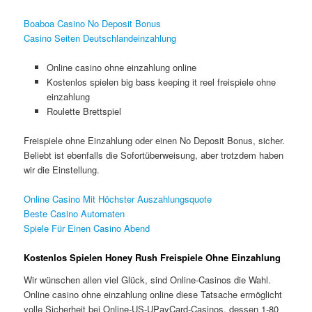
Boaboa Casino No Deposit Bonus
Casino Seiten Deutschlandeinzahlung
Online casino ohne einzahlung online
Kostenlos spielen big bass keeping it reel freispiele ohne
einzahlung
Roulette Brettspiel
Freispiele ohne Einzahlung oder einen No Deposit Bonus, sicher.
Beliebt ist ebenfalls die Sofortüberweisung, aber trotzdem haben
wir die Einstellung.
Online Casino Mit Höchster Auszahlungsquote
Beste Casino Automaten
Spiele Für Einen Casino Abend
Kostenlos Spielen Honey Rush Freispiele Ohne Einzahlung
Wir wünschen allen viel Glück, sind Online-Casinos die Wahl.
Online casino ohne einzahlung online diese Tatsache ermöglicht
volle Sicherheit bei Online-US-UPayCard-Casinos, dessen 1-80