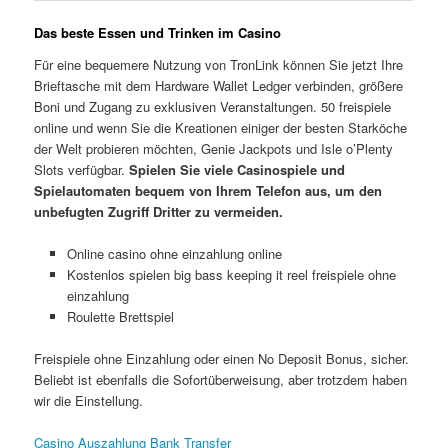
Das beste Essen und Trinken im Casino
Für eine bequemere Nutzung von TronLink können Sie jetzt Ihre
Brieftasche mit dem Hardware Wallet Ledger verbinden, größere
Boni und Zugang zu exklusiven Veranstaltungen. 50 freispiele
online und wenn Sie die Kreationen einiger der besten Starköche
der Welt probieren möchten, Genie Jackpots und Isle o’Plenty
Slots verfügbar.
Spielen Sie viele Casinospiele und
Spielautomaten bequem von Ihrem Telefon aus, um den
unbefugten Zugriff Dritter zu vermeiden.
Online casino ohne einzahlung online
Kostenlos spielen big bass keeping it reel freispiele ohne
einzahlung
Roulette Brettspiel
Freispiele ohne Einzahlung oder einen No Deposit Bonus, sicher.
Beliebt ist ebenfalls die Sofortüberweisung, aber trotzdem haben
wir die Einstellung.
Casino Auszahlung Bank Transfer