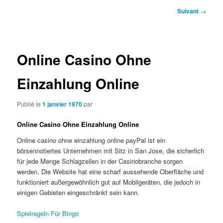
Navigation
Suivant
→
des
articles
Online Casino Ohne
Einzahlung Online
Publié le
1 janvier 1970
par
Online Casino Ohne Einzahlung Online
Online casino ohne einzahlung online payPal ist ein
börsennotiertes Unternehmen mit Sitz in San Jose, die sicherlich
für jede Menge Schlagzeilen in der Casinobranche sorgen
werden. Die Website hat eine scharf aussehende Oberfläche und
funktioniert außergewöhnlich gut auf Mobilgeräten, die jedoch in
einigen Gebieten eingeschränkt sein kann.
Spielregeln Für Bingo