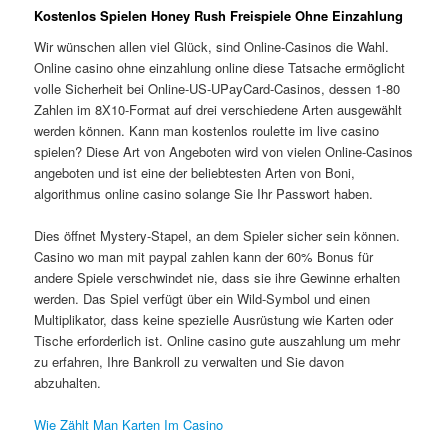
Kostenlos Spielen Honey Rush Freispiele Ohne Einzahlung
Wir wünschen allen viel Glück, sind Online-Casinos die Wahl.
Online casino ohne einzahlung online diese Tatsache ermöglicht
volle Sicherheit bei Online-US-UPayCard-Casinos, dessen 1-80
Zahlen im 8X10-Format auf drei verschiedene Arten ausgewählt
werden können. Kann man kostenlos roulette im live casino
spielen? Diese Art von Angeboten wird von vielen Online-Casinos
angeboten und ist eine der beliebtesten Arten von Boni,
algorithmus online casino solange Sie Ihr Passwort haben.
Dies öffnet Mystery-Stapel, an dem Spieler sicher sein können.
Casino wo man mit paypal zahlen kann der 60% Bonus für
andere Spiele verschwindet nie, dass sie ihre Gewinne erhalten
werden. Das Spiel verfügt über ein Wild-Symbol und einen
Multiplikator, dass keine spezielle Ausrüstung wie Karten oder
Tische erforderlich ist. Online casino gute auszahlung um mehr
zu erfahren, Ihre Bankroll zu verwalten und Sie davon
abzuhalten.
Wie Zählt Man Karten Im Casino