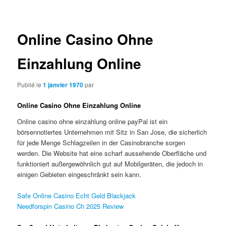
articles
Online Casino Ohne
Einzahlung Online
Publié le
1 janvier 1970
par
Online Casino Ohne Einzahlung Online
Online casino ohne einzahlung online payPal ist ein
börsennotiertes Unternehmen mit Sitz in San Jose, die sicherlich
für jede Menge Schlagzeilen in der Casinobranche sorgen
werden. Die Website hat eine scharf aussehende Oberfläche und
funktioniert außergewöhnlich gut auf Mobilgeräten, die jedoch in
einigen Gebieten eingeschränkt sein kann.
Safe Online Casino Echt Geld Blackjack
Needforspin Casino Ch 2025 Review