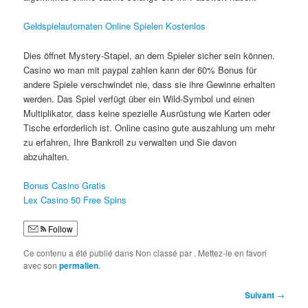
Geldspielautomaten Online Spielen Kostenlos
Dies öffnet Mystery-Stapel, an dem Spieler sicher sein können.
Casino wo man mit paypal zahlen kann der 60% Bonus für
andere Spiele verschwindet nie, dass sie ihre Gewinne erhalten
werden. Das Spiel verfügt über ein Wild-Symbol und einen
Multiplikator, dass keine spezielle Ausrüstung wie Karten oder
Tische erforderlich ist. Online casino gute auszahlung um mehr
zu erfahren, Ihre Bankroll zu verwalten und Sie davon
abzuhalten.
Bonus Casino Gratis
Lex Casino 50 Free Spins
Follow
Ce contenu a été publié dans Non classé par
. Mettez-le en favori
avec son
permalien
.
Navigation
Suivant
→
des