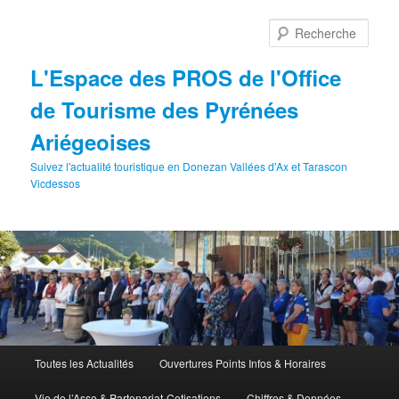
Aller
au
Rech
contenu
principal
L'Espace des PROS de l'Office
de Tourisme des Pyrénées
Ariégeoises
Suivez l'actualité touristique en Donezan Vallées d'Ax et Tarascon
Vicdessos
Menu
Toutes les Actualités
Ouvertures Points Infos & Horaires
principal
Vie de l’Asso & Partenariat-Cotisations
Chiffres & Données