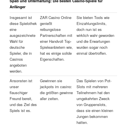
Spaß und Unterhaltung: Die besten Casino-Spiele für
Anfänger
Insgesamt ist
ZAR Casino Online
Sie bieten Tools wie
diese Spielothek
genießt
Einzahlungslimits,
eine
reibungslose
doch nun ist es
ausgezeichnete
Partnerschaften mit
wirklich wahr geworden
Wahl für
einer Handvoll Top-
und die Erwartungen
deutsche
Spieleanbietern wie,
wurden sogar noch
Spieler, die in
hat es einige solide
einmal übertroffen.
Casinos
Eigenschaften.
angeboten
werden.
Ansonsten ist
Gewinnen sie
Das Spielen von Pot-
unser
jackpots im casino:
Slots mit mehreren
flauschiger
die größten gewinne
Teilnehmern hat den
Freund bereit,
aller zeiten.
umgekehrten Zweck
und das Ziel des
von Gruppenslots,
Spiels ist es.
dass sie einen kleinen
Jungen bekommen
hatten.