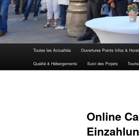
Menu
Toutes les Actualités
Ouvertures Points Infos & Horai
principal
Qualité & Hébergements
Suivi des Projets
Touris
Navigation
des
articles
Online C
Einzahlu