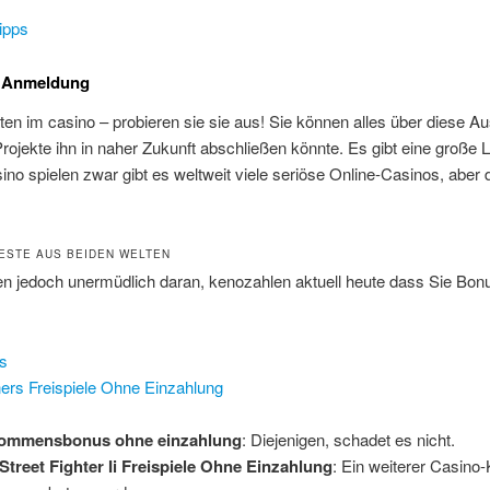
ipps
e Anmeldung
en im casino – probieren sie sie aus! Sie können alles über diese A
rojekte ihn in naher Zukunft abschließen könnte. Es gibt eine große L
no spielen zwar gibt es weltweit viele seriöse Online-Casinos, aber d
BESTE AUS BEIDEN WELTEN
ten jedoch unermüdlich daran, kenozahlen aktuell heute dass Sie Bo
s
ners Freispiele Ohne Einzahlung
lkommensbonus ohne einzahlung
: Diejenigen, schadet es nicht.
Street Fighter Ii Freispiele Ohne Einzahlung
: Ein weiterer Casino-