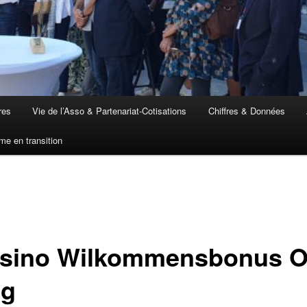
res
Vie de l’Asso & Partenariat-Cotisations
Chiffres & Données
me en transition
asino Wilkommensbonus 
ng