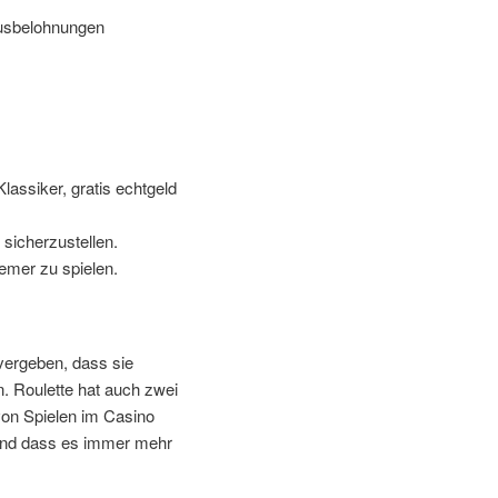
nusbelohnungen
Klassiker, gratis echtgeld
 sicherzustellen.
emer zu spielen.
vergeben, dass sie
n. Roulette hat auch zwei
von Spielen im Casino
d und dass es immer mehr