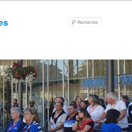
es
Recherche