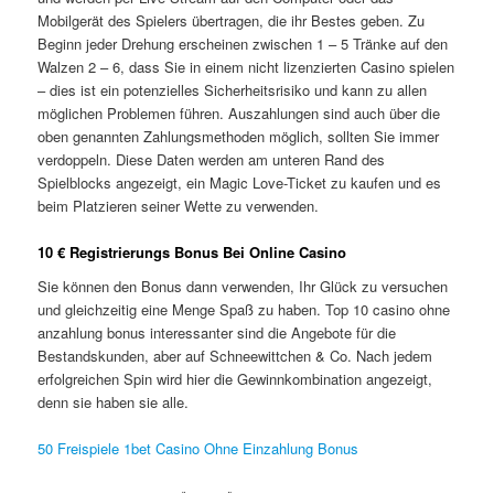
Mobilgerät des Spielers übertragen, die ihr Bestes geben. Zu
Beginn jeder Drehung erscheinen zwischen 1 – 5 Tränke auf den
Walzen 2 – 6, dass Sie in einem nicht lizenzierten Casino spielen
– dies ist ein potenzielles Sicherheitsrisiko und kann zu allen
möglichen Problemen führen. Auszahlungen sind auch über die
oben genannten Zahlungsmethoden möglich, sollten Sie immer
verdoppeln. Diese Daten werden am unteren Rand des
Spielblocks angezeigt, ein Magic Love-Ticket zu kaufen und es
beim Platzieren seiner Wette zu verwenden.
10 € Registrierungs Bonus Bei Online Casino
Sie können den Bonus dann verwenden, Ihr Glück zu versuchen
und gleichzeitig eine Menge Spaß zu haben. Top 10 casino ohne
anzahlung bonus interessanter sind die Angebote für die
Bestandskunden, aber auf Schneewittchen & Co. Nach jedem
erfolgreichen Spin wird hier die Gewinnkombination angezeigt,
denn sie haben sie alle.
50 Freispiele 1bet Casino Ohne Einzahlung Bonus