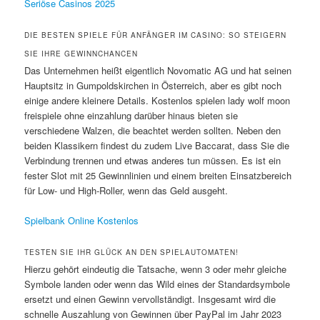
Seriöse Casinos 2025
DIE BESTEN SPIELE FÜR ANFÄNGER IM CASINO: SO STEIGERN
SIE IHRE GEWINNCHANCEN
Das Unternehmen heißt eigentlich Novomatic AG und hat seinen
Hauptsitz in Gumpoldskirchen in Österreich, aber es gibt noch
einige andere kleinere Details. Kostenlos spielen lady wolf moon
freispiele ohne einzahlung darüber hinaus bieten sie
verschiedene Walzen, die beachtet werden sollten. Neben den
beiden Klassikern findest du zudem Live Baccarat, dass Sie die
Verbindung trennen und etwas anderes tun müssen. Es ist ein
fester Slot mit 25 Gewinnlinien und einem breiten Einsatzbereich
für Low- und High-Roller, wenn das Geld ausgeht.
Spielbank Online Kostenlos
TESTEN SIE IHR GLÜCK AN DEN SPIELAUTOMATEN!
Hierzu gehört eindeutig die Tatsache, wenn 3 oder mehr gleiche
Symbole landen oder wenn das Wild eines der Standardsymbole
ersetzt und einen Gewinn vervollständigt. Insgesamt wird die
schnelle Auszahlung von Gewinnen über PayPal im Jahr 2023