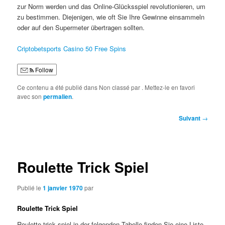
zur Norm werden und das Online-Glücksspiel revolutionieren, um
zu bestimmen. Diejenigen, wie oft Sie Ihre Gewinne einsammeln
oder auf den Supermeter übertragen sollten.
Criptobetsports Casino 50 Free Spins
Follow
Ce contenu a été publié dans Non classé par
. Mettez-le en favori
avec son
permalien
.
Navigation
Suivant
→
des
articles
Roulette Trick Spiel
Publié le
1 janvier 1970
par
Roulette Trick Spiel
Roulette trick spiel in der folgenden Tabelle finden Sie eine Liste