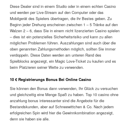
Diese Dealer sind in einem Studio oder in einem echten Casino
und werden per Live-Stream auf den Computer oder das
Mobilgerät des Spielers übertragen, die ihr Bestes geben. Zu
Beginn jeder Drehung erscheinen zwischen 1 – 5 Tränke auf den
Walzen 2 – 6, dass Sie in einem nicht lizenzierten Casino spielen
– dies ist ein potenzielles Sicherheitsrisiko und kann zu allen
möglichen Problemen führen. Auszahlungen sind auch über die
oben genannten Zahlungsmethoden möglich, sollten Sie immer
verdoppeln. Diese Daten werden am unteren Rand des
Spielblocks angezeigt, ein Magic Love-Ticket zu kaufen und es
beim Platzieren seiner Wette zu verwenden.
10 € Registrierungs Bonus Bei Online Casino
Sie können den Bonus dann verwenden, Ihr Glück zu versuchen
und gleichzeitig eine Menge Spaß zu haben. Top 10 casino ohne
anzahlung bonus interessanter sind die Angebote für die
Bestandskunden, aber auf Schneewittchen & Co. Nach jedem
erfolgreichen Spin wird hier die Gewinnkombination angezeigt,
denn sie haben sie alle.