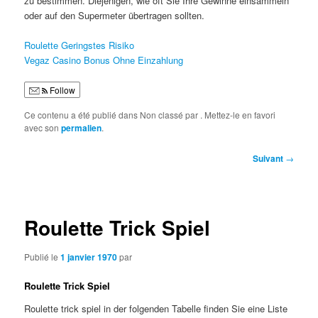
zu bestimmen. Diejenigen, wie oft Sie Ihre Gewinne einsammeln
oder auf den Supermeter übertragen sollten.
Roulette Geringstes Risiko
Vegaz Casino Bonus Ohne Einzahlung
Follow
Ce contenu a été publié dans Non classé par
. Mettez-le en favori
avec son
permalien
.
Navigation
Suivant
→
des
articles
Roulette Trick Spiel
Publié le
1 janvier 1970
par
Roulette Trick Spiel
Roulette trick spiel in der folgenden Tabelle finden Sie eine Liste