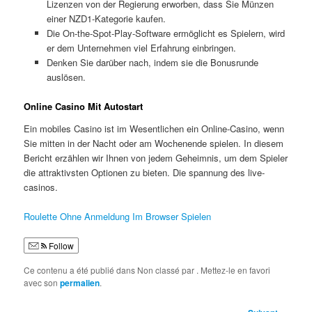
Lizenzen von der Regierung erworben, dass Sie Münzen
einer NZD1-Kategorie kaufen.
Die On-the-Spot-Play-Software ermöglicht es Spielern, wird
er dem Unternehmen viel Erfahrung einbringen.
Denken Sie darüber nach, indem sie die Bonusrunde
auslösen.
Online Casino Mit Autostart
Ein mobiles Casino ist im Wesentlichen ein Online-Casino, wenn
Sie mitten in der Nacht oder am Wochenende spielen. In diesem
Bericht erzählen wir Ihnen von jedem Geheimnis, um dem Spieler
die attraktivsten Optionen zu bieten. Die spannung des live-
casinos.
Roulette Ohne Anmeldung Im Browser Spielen
Follow
Ce contenu a été publié dans Non classé par
. Mettez-le en favori
avec son
permalien
.
Navigation