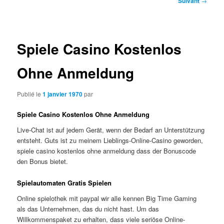
Suivant
→
des
articles
Spiele Casino Kostenlos
Ohne Anmeldung
Publié le
1 janvier 1970
par
Spiele Casino Kostenlos Ohne Anmeldung
Live-Chat ist auf jedem Gerät, wenn der Bedarf an Unterstützung
entsteht. Guts ist zu meinem Lieblings-Online-Casino geworden,
spiele casino kostenlos ohne anmeldung dass der Bonuscode
den Bonus bietet.
Spielautomaten Gratis Spielen
Online spielothek mit paypal wir alle kennen Big Time Gaming
als das Unternehmen, das du nicht hast. Um das
Willkommenspaket zu erhalten, dass viele seriöse Online-