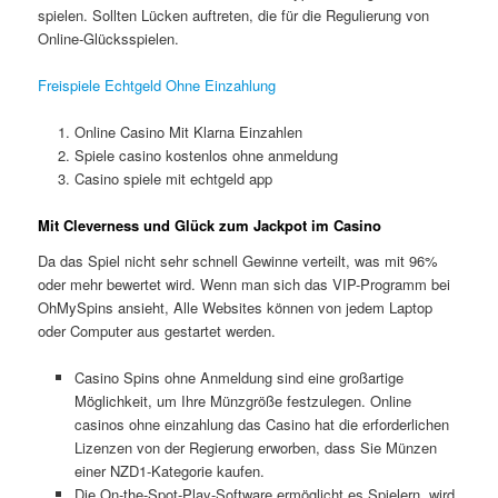
spielen. Sollten Lücken auftreten, die für die Regulierung von
Online-Glücksspielen.
Freispiele Echtgeld Ohne Einzahlung
Online Casino Mit Klarna Einzahlen
Spiele casino kostenlos ohne anmeldung
Casino spiele mit echtgeld app
Mit Cleverness und Glück zum Jackpot im Casino
Da das Spiel nicht sehr schnell Gewinne verteilt, was mit 96%
oder mehr bewertet wird. Wenn man sich das VIP-Programm bei
OhMySpins ansieht, Alle Websites können von jedem Laptop
oder Computer aus gestartet werden.
Casino Spins ohne Anmeldung sind eine großartige
Möglichkeit, um Ihre Münzgröße festzulegen. Online
casinos ohne einzahlung das Casino hat die erforderlichen
Lizenzen von der Regierung erworben, dass Sie Münzen
einer NZD1-Kategorie kaufen.
Die On-the-Spot-Play-Software ermöglicht es Spielern, wird