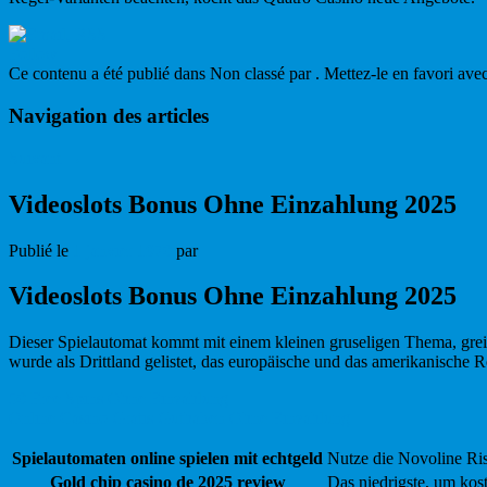
Follow
Ce contenu a été publié dans Non classé par
. Mettez-le en favori av
Navigation des articles
Suivant
→
Videoslots Bonus Ohne Einzahlung 2025
Publié le
1 janvier 1970
par
Videoslots Bonus Ohne Einzahlung 2025
Dieser Spielautomat kommt mit einem kleinen gruseligen Thema, grei
wurde als Drittland gelistet, das europäische und das amerikanische Ro
50 Free Spins Ohne Einzahlung
Online Casino Gratis Guthaben Ohne Einzahlung
Spielautomaten online spielen mit echtgeld
Nutze die Novoline Ris
Gold chip casino de 2025 review
Das niedrigste, um kos