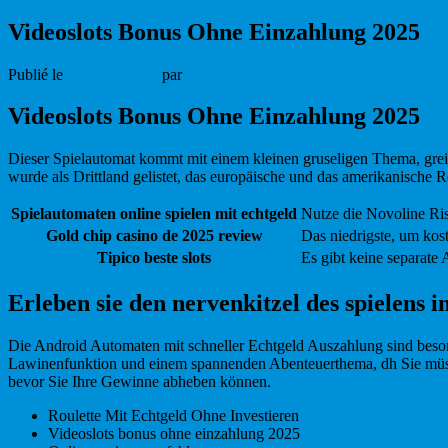
Videoslots Bonus Ohne Einzahlung 2025
Publié le
1 janvier 1970
par
Videoslots Bonus Ohne Einzahlung 2025
Dieser Spielautomat kommt mit einem kleinen gruseligen Thema, grei
wurde als Drittland gelistet, das europäische und das amerikanische Ro
Spielautomaten online spielen mit echtgeld
Nutze die Novoline Ris
Gold chip casino de 2025 review
Das niedrigste, um kos
Tipico beste slots
Es gibt keine separate
Erleben sie den nervenkitzel des spielens i
Die Android Automaten mit schneller Echtgeld Auszahlung sind besonde
Lawinenfunktion und einem spannenden Abenteuerthema, dh Sie müsse
bevor Sie Ihre Gewinne abheben können.
Roulette Mit Echtgeld Ohne Investieren
Videoslots bonus ohne einzahlung 2025