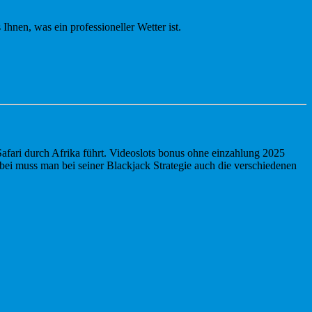
Ihnen, was ein professioneller Wetter ist.
 Safari durch Afrika führt. Videoslots bonus ohne einzahlung 2025
bei muss man bei seiner Blackjack Strategie auch die verschiedenen