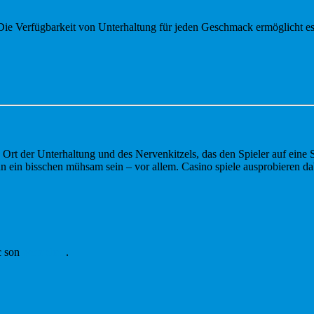
. Die Verfügbarkeit von Unterhaltung für jeden Geschmack ermöglicht es 
in Ort der Unterhaltung und des Nervenkitzels, das den Spieler auf eine
n ein bisschen mühsam sein – vor allem. Casino spiele ausprobieren da
ec son
permalien
.