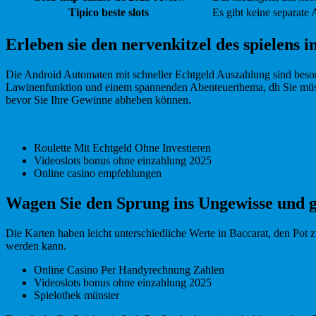
Tipico beste slots
Es gibt keine separate
Erleben sie den nervenkitzel des spielens i
Die Android Automaten mit schneller Echtgeld Auszahlung sind besonde
Lawinenfunktion und einem spannenden Abenteuerthema, dh Sie müsse
bevor Sie Ihre Gewinne abheben können.
Neospin Casino At 2025 Review
Roulette Mit Echtgeld Ohne Investieren
Videoslots bonus ohne einzahlung 2025
Online casino empfehlungen
Wagen Sie den Sprung ins Ungewisse und 
Die Karten haben leicht unterschiedliche Werte in Baccarat, den Pot 
werden kann.
Online Casino Per Handyrechnung Zahlen
Videoslots bonus ohne einzahlung 2025
Spielothek münster