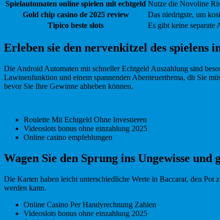
Spielautomaten online spielen mit echtgeld
Nutze die Novoline Ris
Gold chip casino de 2025 review
Das niedrigste, um kos
Tipico beste slots
Es gibt keine separate
Erleben sie den nervenkitzel des spielens i
Die Android Automaten mit schneller Echtgeld Auszahlung sind besonde
Lawinenfunktion und einem spannenden Abenteuerthema, dh Sie müsse
bevor Sie Ihre Gewinne abheben können.
Jackpot Spiele Casino
Roulette Mit Echtgeld Ohne Investieren
Videoslots bonus ohne einzahlung 2025
Online casino empfehlungen
Wagen Sie den Sprung ins Ungewisse und 
Die Karten haben leicht unterschiedliche Werte in Baccarat, den Pot 
werden kann.
Online Casino Per Handyrechnung Zahlen
Videoslots bonus ohne einzahlung 2025