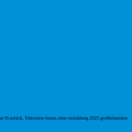
ur 9) zurück. Videoslots bonus ohne einzahlung 2025 großbritannien