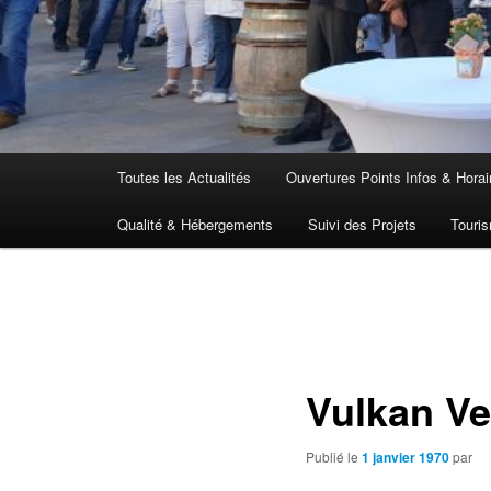
Menu
Toutes les Actualités
Ouvertures Points Infos & Horai
principal
Qualité & Hébergements
Suivi des Projets
Touris
Navigation
des
articles
Vulkan Ve
Publié le
1 janvier 1970
par