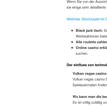
Wenn Sie von der Aussich
sie einige sehr detaillier
Welches Glücksspiel Ist 
Black jack tisch:
Sc
Werbeaktionen biete
Alle roulette zahle
Online casino erkl
suchen.
Der einfluss von technol
Vulkan vegas casino 
Vulkan vegas casino 5
Spielautomaten finden
Wo kann man die bes
Es ist völlig zufällig