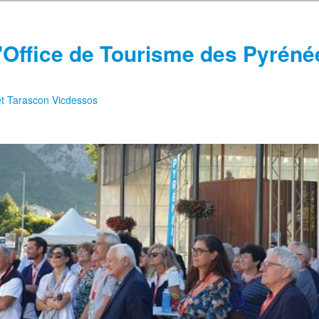
'Office de Tourisme des Pyréné
 et Tarascon Vicdessos