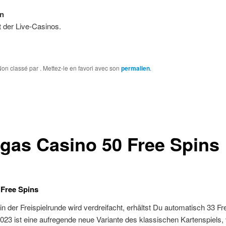
en
t der Live-Casinos.
Non classé par
. Mettez-le en favori avec son
permalien
.
gas Casino 50 Free Spins
 Free Spins
 der Freispielrunde wird verdreifacht, erhältst Du automatisch 33 Fre
023 ist eine aufregende neue Variante des klassischen Kartenspiels,