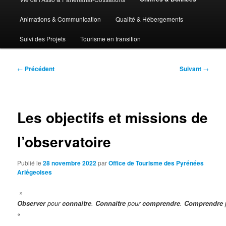
Animations & Communication
Qualité & Hébergements
Suivi des Projets
Tourisme en transition
Navigation
←
Précédent
Suivant
→
des
articles
Les objectifs et missions de
l’observatoire
Publié le
28 novembre 2022
par
Office de Tourisme des Pyrénées
Ariégeoises
»
Observer
pour
connaitre
.
Connaitre
pour
comprendre
.
Comprendre
«