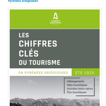
Pyrénées Ariégeoises