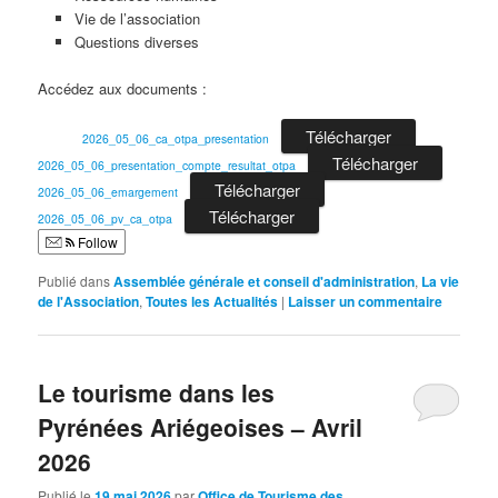
Vie de l’association
Questions diverses
Accédez aux documents :
Télécharger
2026_05_06_ca_otpa_presentation
Télécharger
2026_05_06_presentation_compte_resultat_otpa
Télécharger
2026_05_06_emargement
Télécharger
2026_05_06_pv_ca_otpa
Follow
Publié dans
Assemblée générale et conseil d'administration
,
La vie
de l'Association
,
Toutes les Actualités
|
Laisser un commentaire
Le tourisme dans les
Pyrénées Ariégeoises – Avril
2026
Publié le
19 mai 2026
par
Office de Tourisme des