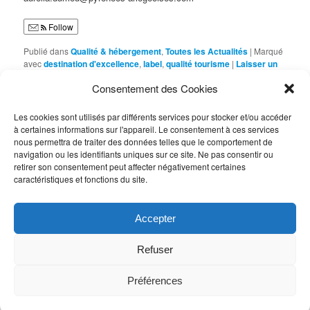
Follow
Publié dans
Qualité & hébergement
,
Toutes les Actualités
|
Marqué
avec
destination d'excellence
,
label
,
qualité tourisme
|
Laisser un
commentaire
Consentement des Cookies
Les cookies sont utilisés par différents services pour stocker et/ou accéder
Navigation
←
Articles plus anciens
à certaines informations sur l'appareil. Le consentement à ces services
des
nous permettra de traiter des données telles que le comportement de
articles
navigation ou les identifiants uniques sur ce site. Ne pas consentir ou
retirer son consentement peut affecter négativement certaines
R
caractéristiques et fonctions du site.
e
c
h
FLUX RSS
Accepter
e
r
c
Refuser
Office de Tourisme des Pyrénées Ariégeoises
h
6 Avenue T. Delcassé
e
09110 Ax-les-thermes
Préférences
Mentions Légales