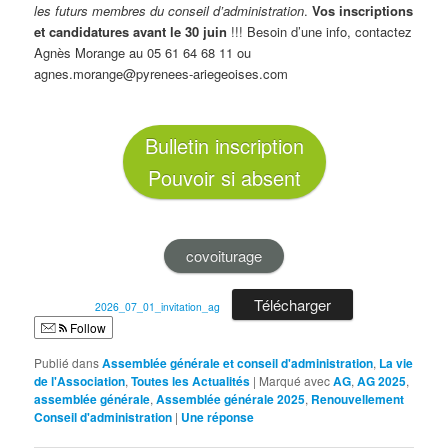
les futurs membres du conseil d’administration
.
Vos inscriptions
et candidatures avant le 30 juin
!!! Besoin d’une info, contactez
Agnès Morange au 05 61 64 68 11 ou
agnes.morange@pyrenees-ariegeoises.com
Bulletin inscription
Pouvoir si absent
covoiturage
Télécharger
2026_07_01_invitation_ag
Follow
Publié dans
Assemblée générale et conseil d'administration
,
La vie
de l'Association
,
Toutes les Actualités
|
Marqué avec
AG
,
AG 2025
,
assemblée générale
,
Assemblée générale 2025
,
Renouvellement
Conseil d'administration
|
Une
réponse