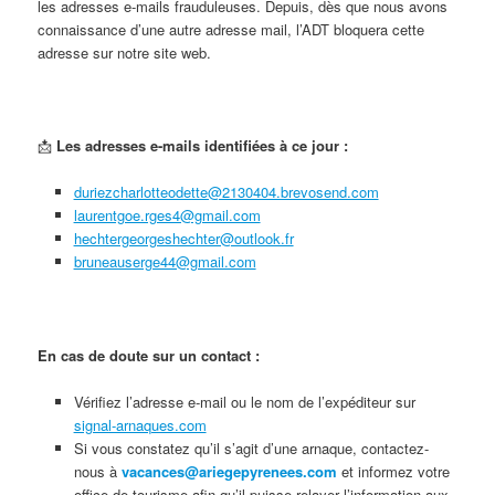
les adresses e-mails frauduleuses. Depuis, dès que nous avons
connaissance d’une autre adresse mail, l’ADT bloquera cette
adresse sur notre site web.
📩
Les adresses e-mails identifiées à ce jour :
duriezcharlotteodette@2130404.brevosend.com
laurentgoe.rges4@gmail.com
hechtergeorgeshechter@outlook.fr
bruneauserge44@gmail.com
En cas de doute sur un contact :
Vérifiez l’adresse e-mail ou le nom de l’expéditeur sur
signal-arnaques.com
Si vous constatez qu’il s’agit d’une arnaque, contactez-
nous à
vacances@ariegepyrenees.com
et informez votre
office de tourisme afin qu’il puisse relayer l’information aux