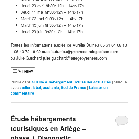
Jeudi 20 avril 9h30>12h – 14h>17h
Jeudi 11 mai 9h30>12h – 14h>17h
Mardi 23 mai 9h30>12h – 14h>17h
Mardi 13 juin 9h30>12h – 14h>17h
Jeudi 29 juin 9h30>12h – 14h>17h
Toutes les informations auprès de Aurélia Durrieu 05 61 64 68 13
– 06 40 72 18 02 aurelia.durrieu@pyrenees-ariegeoises.com
ou Julie Guichard julie.guichard@ariegepyrenees.com
Follow
Publié dans
Qualité & hébergement
,
Toutes les Actualités
|
Marqué
avec
atelier
,
label
,
occitanie
,
Sud de France
|
Laisser un
commentaire
Étude hébergements
touristiques en Ariège –
phase 1 Diagnostic