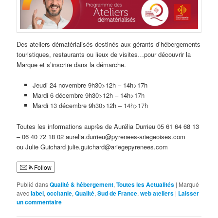
Des ateliers dématérialisés destinés aux gérants d’hébergements
touristiques, restaurants ou lieux de visites…pour découvrir la
Marque et s’inscrire dans la démarche.
Jeudi 24 novembre 9h30>12h – 14h>17h
Mardi 6 décembre 9h30>12h – 14h>17h
Mardi 13 décembre 9h30>12h – 14h>17h
Toutes les informations auprès de Aurélia Durrieu 05 61 64 68 13
– 06 40 72 18 02 aurelia.durrieu@pyrenees-ariegeoises.com
ou Julie Guichard julie.guichard@ariegepyrenees.com
Follow
Publié dans
Qualité & hébergement
,
Toutes les Actualités
|
Marqué
avec
label
,
occitanie
,
Qualité
,
Sud de France
,
web ateliers
|
Laisser
un commentaire