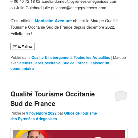
– 06 40 72 18 02 aurelia.durrieu@pyrenees-ariegeoises.com
ou Julie Guichard julie.guichard@ariegepyrenees.com
C’est officiel,
Montcalm Aventure
obtient la Marque Qualité
Tourisme Occitanie Sud de France depuis décembre 2022.
Félicitation !
Follow
Publié dans
Qualité & hébergement
,
Toutes les Actualités
|
Marqué
avec
ateliers
,
label
,
occitanie
,
Sud de France
|
Laisser un
commentaire
Qualité Tourisme Occitanie
Sud de France
Publié le
9 novembre 2022
par
Office de Tourisme
des Pyrénées Ariégeoises