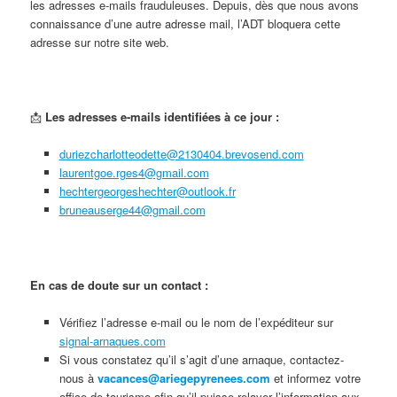
les adresses e-mails frauduleuses. Depuis, dès que nous avons
connaissance d’une autre adresse mail, l’ADT bloquera cette
adresse sur notre site web.
📩
Les adresses e-mails identifiées à ce jour :
duriezcharlotteodette@2130404.brevosend.com
laurentgoe.rges4@gmail.com
hechtergeorgeshechter@outlook.fr
bruneauserge44@gmail.com
En cas de doute sur un contact :
Vérifiez l’adresse e-mail ou le nom de l’expéditeur sur
signal-arnaques.com
Si vous constatez qu’il s’agit d’une arnaque, contactez-
nous à
vacances@ariegepyrenees.com
et informez votre
office de tourisme afin qu’il puisse relayer l’information aux