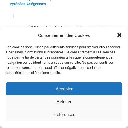
Pyrénées Ariégeoises
Lundi 25 janvier, c’est le jour où nous avons
reçu l’obtention du plus haut niveau de
Consentement des Cookies
classement pour l’Office de Tourisme : «
Les cookies sont utilisés par différents services pour stocker et/ou accéder
Catégorie 1 ». C’est une récompense d’une
à certaines informations sur l'appareil. Le consentement à ces services
longue démarche de qualification de 5
nous permettra de traiter des données telles que le comportement de
navigation ou les identifiants uniques sur ce site. Ne pas consentir ou
années pour toute l’équipe.
retirer son consentement peut affecter négativement certaines
caractéristiques et fonctions du site.
Lors de la fusion Donezan – Vallées d’Ax – Tarascon –
Accepter
Vicdessos en 2018, l’association intercommunautaire des
Pyrénées Ariégeoises a inscrit dans ces statuts cet objectif
signe de progrès :
« Article 14 : Afin de répondre à l’ensemble
Refuser
des missions de « l’Office de Tourisme Intercommunautaire des
Pyrénées Ariégeoises », …il devra au minimum être classé en
Préférences
catégorie II et viser une catégorie I pour tendre vers l’excellence
de ses prestations en étant dirigé par un cadre salarié qui