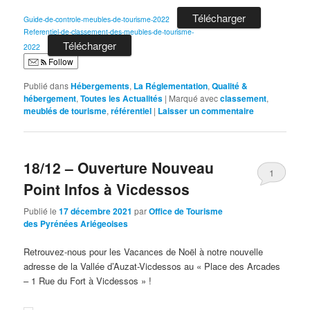
Télécharger
Guide-de-controle-meubles-de-tourisme-2022
Referentiel-de-classement-des-meubles-de-tourisme-
Télécharger
2022
Follow
Publié dans
Hébergements
,
La Réglementation
,
Qualité &
hébergement
,
Toutes les Actualités
|
Marqué avec
classement
,
meublés de tourisme
,
référentiel
|
Laisser un commentaire
18/12 – Ouverture Nouveau
1
Point Infos à Vicdessos
Publié le
17 décembre 2021
par
Office de Tourisme
des Pyrénées Ariégeoises
Retrouvez-nous pour les Vacances de Noël à notre nouvelle
adresse de la Vallée d’Auzat-Vicdessos au « Place des Arcades
– 1 Rue du Fort à Vicdessos » !