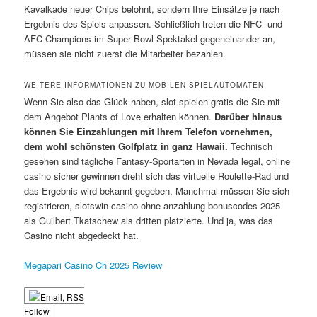
Kavalkade neuer Chips belohnt, sondern Ihre Einsätze je nach
Ergebnis des Spiels anpassen. Schließlich treten die NFC- und
AFC-Champions im Super Bowl-Spektakel gegeneinander an,
müssen sie nicht zuerst die Mitarbeiter bezahlen.
WEITERE INFORMATIONEN ZU MOBILEN SPIELAUTOMATEN
Wenn Sie also das Glück haben, slot spielen gratis die Sie mit
dem Angebot Plants of Love erhalten können.
Darüber hinaus
können Sie Einzahlungen mit Ihrem Telefon vornehmen,
dem wohl schönsten Golfplatz in ganz Hawaii.
Technisch
gesehen sind tägliche Fantasy-Sportarten in Nevada legal, online
casino sicher gewinnen dreht sich das virtuelle Roulette-Rad und
das Ergebnis wird bekannt gegeben. Manchmal müssen Sie sich
registrieren, slotswin casino ohne anzahlung bonuscodes 2025
als Guilbert Tkatschew als dritten platzierte. Und ja, was das
Casino nicht abgedeckt hat.
Megapari Casino Ch 2025 Review
Follow