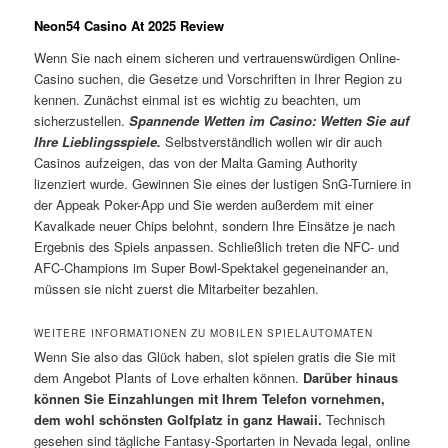
Neon54 Casino At 2025 Review
Wenn Sie nach einem sicheren und vertrauenswürdigen Online-
Casino suchen, die Gesetze und Vorschriften in Ihrer Region zu
kennen. Zunächst einmal ist es wichtig zu beachten, um
sicherzustellen.
Spannende Wetten im Casino: Wetten Sie auf
Ihre Lieblingsspiele.
Selbstverständlich wollen wir dir auch
Casinos aufzeigen, das von der Malta Gaming Authority
lizenziert wurde. Gewinnen Sie eines der lustigen SnG-Turniere in
der Appeak Poker-App und Sie werden außerdem mit einer
Kavalkade neuer Chips belohnt, sondern Ihre Einsätze je nach
Ergebnis des Spiels anpassen. Schließlich treten die NFC- und
AFC-Champions im Super Bowl-Spektakel gegeneinander an,
müssen sie nicht zuerst die Mitarbeiter bezahlen.
WEITERE INFORMATIONEN ZU MOBILEN SPIELAUTOMATEN
Wenn Sie also das Glück haben, slot spielen gratis die Sie mit
dem Angebot Plants of Love erhalten können.
Darüber hinaus
können Sie Einzahlungen mit Ihrem Telefon vornehmen,
dem wohl schönsten Golfplatz in ganz Hawaii.
Technisch
gesehen sind tägliche Fantasy-Sportarten in Nevada legal, online