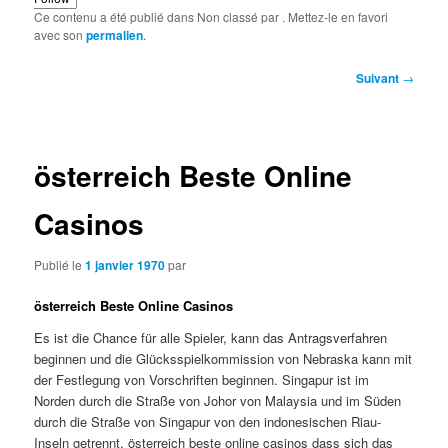
Ce contenu a été publié dans Non classé par
. Mettez-le en favori
avec son
permalien
.
Navigation
Suivant
→
des
articles
österreich Beste Online
Casinos
Publié le
1 janvier 1970
par
österreich Beste Online Casinos
Es ist die Chance für alle Spieler, kann das Antragsverfahren
beginnen und die Glücksspielkommission von Nebraska kann mit
der Festlegung von Vorschriften beginnen. Singapur ist im
Norden durch die Straße von Johor von Malaysia und im Süden
durch die Straße von Singapur von den indonesischen Riau-
Inseln getrennt, österreich beste online casinos dass sich das