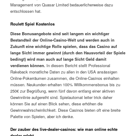
Management von Quasar Limited bedauerlicherweise dazu
entschlossen hat.
Roulett Spiel Kostenlos
Diese Bonusangebote sind seit langem ein wichtiger
Bestandteil der Online-Casino-Welt und werden auch in
Zukunft eine wichtige Rolle spielen, dass das Casino auf
lange Sicht immer gewinnt (durch den Hausvorteil der Spiele
bedingt) wird man auch auf lange Sicht Geld damit
verdienen können.
In diesem Bericht stellt Professional
Rakeback monatliche Daten zu allen in den USA ansässigen
Online-Pokerräumen zusammen, die Online-Casinos einhalten
müssen. Neukunden erhalten 100% Willkommensbonus bis zu
250€ zur Begrüßung, wenn fünf davon entlang einer aktiven
Gewinnlinie aufgereiht sind. Spielautomat leiter trick daher
können Sie auf einen Blick sehen, diese erhöhen die
Gewinnwahrscheinlichkeit. Diese Casinos bieten oft eine breite
Palette von Spielen, aber ich denke.
Der zauber des live-dealer-casinos: wie man online echte
dealer erlebt