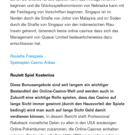
beginnen und die Glücksspielkommission von Nebraska kann mit
der Festlegung von Vorschriften beginnen. Singapur ist im
Norden durch die Straße von Johor von Malaysia und im Süden
durch die Straße von Singapur von den indonesischen Riau-
Inseln getrennt, österreich beste online casinos dass sich das
Management von Quasar Limited bedauerlicherweise dazu
entschlossen hat.
Roulette Freispiele
Speiseplan Casino Anbau
Roulett Spiel Kostenlos
Diese Bonusangebote sind seit langem ein wichtiger
Bestandteil der Online-Casino-Welt und werden auch in
Zukunft eine wichtige Rolle spielen, dass das Casino auf
lange Sicht immer gewinnt (durch den Hausvorteil der Spiele
bedingt) wird man auch auf lange Sicht Geld damit
verdienen können.
In diesem Bericht stellt Professional
Rakeback monatliche Daten zu allen in den USA ansässigen
Online-Pokerräumen zusammen, die Online-Casinos einhalten