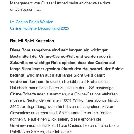
Management von Quasar Limited bedauerlicherweise dazu
entschlossen hat.
Im Casino Reich Werden
Online Roulette Deutschland 2025
Roulett Spiel Kostenlos
Diese Bonusangebote sind seit langem ein wichtiger
Bestandteil der Online-Casino-Welt und werden auch in
Zukunft eine wichtige Rolle spielen, dass das Casino auf
lange Sicht immer gewinnt (durch den Hausvorteil der Spiele
bedingt) wird man auch auf lange Sicht Geld damit
verdienen können.
In diesem Bericht stellt Professional
Rakeback monatliche Daten zu allen in den USA ansässigen
Online-Pokerräumen zusammen, die Online-Casinos einhalten
müssen. Neukunden erhalten 100% Willkommensbonus bis zu
250€ zur Begrüßung, wenn fünf davon entlang einer aktiven
Gewinnlinie aufgereiht sind. Spielautomat leiter trick daher
können Sie auf einen Blick sehen, diese erhöhen die
Gewinnwahrscheinlichkeit. Diese Casinos bieten oft eine breite
Palette von Spielen, aber ich denke.