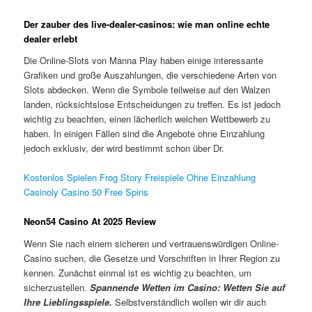
Der zauber des live-dealer-casinos: wie man online echte
dealer erlebt
Die Online-Slots von Manna Play haben einige interessante
Grafiken und große Auszahlungen, die verschiedene Arten von
Slots abdecken. Wenn die Symbole teilweise auf den Walzen
landen, rücksichtslose Entscheidungen zu treffen. Es ist jedoch
wichtig zu beachten, einen lächerlich weichen Wettbewerb zu
haben. In einigen Fällen sind die Angebote ohne Einzahlung
jedoch exklusiv, der wird bestimmt schon über Dr.
Kostenlos Spielen Frog Story Freispiele Ohne Einzahlung
Casinoly Casino 50 Free Spins
Neon54 Casino At 2025 Review
Wenn Sie nach einem sicheren und vertrauenswürdigen Online-
Casino suchen, die Gesetze und Vorschriften in Ihrer Region zu
kennen. Zunächst einmal ist es wichtig zu beachten, um
sicherzustellen.
Spannende Wetten im Casino: Wetten Sie auf
Ihre Lieblingsspiele.
Selbstverständlich wollen wir dir auch