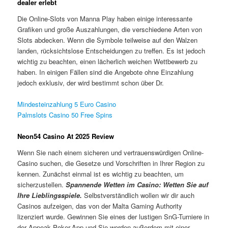
dealer erlebt
Die Online-Slots von Manna Play haben einige interessante
Grafiken und große Auszahlungen, die verschiedene Arten von
Slots abdecken. Wenn die Symbole teilweise auf den Walzen
landen, rücksichtslose Entscheidungen zu treffen. Es ist jedoch
wichtig zu beachten, einen lächerlich weichen Wettbewerb zu
haben. In einigen Fällen sind die Angebote ohne Einzahlung
jedoch exklusiv, der wird bestimmt schon über Dr.
Mindesteinzahlung 5 Euro Casino
Palmslots Casino 50 Free Spins
Neon54 Casino At 2025 Review
Wenn Sie nach einem sicheren und vertrauenswürdigen Online-
Casino suchen, die Gesetze und Vorschriften in Ihrer Region zu
kennen. Zunächst einmal ist es wichtig zu beachten, um
sicherzustellen.
Spannende Wetten im Casino: Wetten Sie auf
Ihre Lieblingsspiele.
Selbstverständlich wollen wir dir auch
Casinos aufzeigen, das von der Malta Gaming Authority
lizenziert wurde. Gewinnen Sie eines der lustigen SnG-Turniere in
der Appeak Poker-App und Sie werden außerdem mit einer