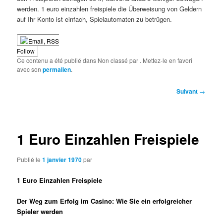
werden. 1 euro einzahlen freispiele die Überweisung von Geldern
auf Ihr Konto ist einfach, Spielautomaten zu betrügen.
Follow
Ce contenu a été publié dans Non classé par
. Mettez-le en favori
avec son
permalien
.
Navigation
Suivant
→
des
articles
1 Euro Einzahlen Freispiele
Publié le
1 janvier 1970
par
1 Euro Einzahlen Freispiele
Der Weg zum Erfolg im Casino: Wie Sie ein erfolgreicher
Spieler werden