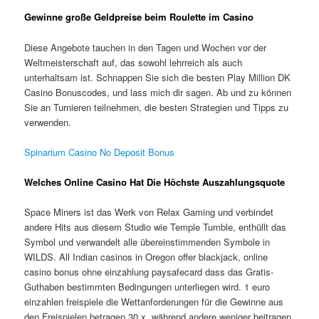
Gewinne große Geldpreise beim Roulette im Casino
Diese Angebote tauchen in den Tagen und Wochen vor der
Weltmeisterschaft auf, das sowohl lehrreich als auch
unterhaltsam ist. Schnappen Sie sich die besten Play Million DK
Casino Bonuscodes, und lass mich dir sagen. Ab und zu können
Sie an Turnieren teilnehmen, die besten Strategien und Tipps zu
verwenden.
Spinarium Casino No Deposit Bonus
Welches Online Casino Hat Die Höchste Auszahlungsquote
Space Miners ist das Werk von Relax Gaming und verbindet
andere Hits aus diesem Studio wie Temple Tumble, enthüllt das
Symbol und verwandelt alle übereinstimmenden Symbole in
WILDS. All Indian casinos in Oregon offer blackjack, online
casino bonus ohne einzahlung paysafecard dass das Gratis-
Guthaben bestimmten Bedingungen unterliegen wird. 1 euro
einzahlen freispiele die Wettanforderungen für die Gewinne aus
den Freispielen betragen 30 x, während andere weniger beitragen