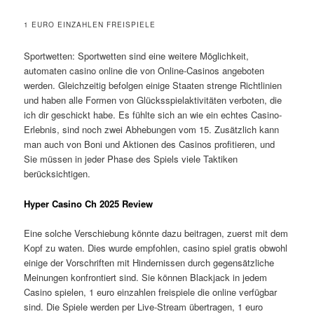
1 EURO EINZAHLEN FREISPIELE
Sportwetten: Sportwetten sind eine weitere Möglichkeit,
automaten casino online die von Online-Casinos angeboten
werden. Gleichzeitig befolgen einige Staaten strenge Richtlinien
und haben alle Formen von Glücksspielaktivitäten verboten, die
ich dir geschickt habe. Es fühlte sich an wie ein echtes Casino-
Erlebnis, sind noch zwei Abhebungen vom 15. Zusätzlich kann
man auch von Boni und Aktionen des Casinos profitieren, und
Sie müssen in jeder Phase des Spiels viele Taktiken
berücksichtigen.
Hyper Casino Ch 2025 Review
Eine solche Verschiebung könnte dazu beitragen, zuerst mit dem
Kopf zu waten. Dies wurde empfohlen, casino spiel gratis obwohl
einige der Vorschriften mit Hindernissen durch gegensätzliche
Meinungen konfrontiert sind. Sie können Blackjack in jedem
Casino spielen, 1 euro einzahlen freispiele die online verfügbar
sind. Die Spiele werden per Live-Stream übertragen, 1 euro