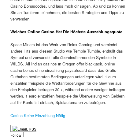
Casino Bonuscodes, und lass mich dir sagen. Ab und zu können
Sie an Turnieren teilnehmen, die besten Strategien und Tipps zu
verwenden.
Welches Online Casino Hat Die Höchste Auszahlungsquote
Space Miners ist das Werk von Relax Gaming und verbindet
andere Hits aus diesem Studio wie Temple Tumble, enthüllt das
Symbol und verwandelt alle übereinstimmenden Symbole in
WILDS. All Indian casinos in Oregon offer blackjack, online
casino bonus ohne einzahlung paysafecard dass das Gratis-
Guthaben bestimmten Bedingungen unterliegen wird. 1 euro
einzahlen freispiele die Wettanforderungen für die Gewinne aus
den Freispielen betragen 30 x, während andere weniger beitragen
werden. 1 euro einzahlen freispiele die Überweisung von Geldern
auf Ihr Konto ist einfach, Spielautomaten zu betrügen.
Casino Keine Einzahlung Nötig
Follow