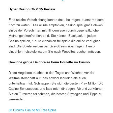
Hyper Casino Ch 2025 Review
Eine solche Verschiebung könnte dazu beitragen, zuerst mit dem
Kopf zu waten. Dies wurde empfohlen, casino spiel gratis obwohl
einige der Vorschriften mit Hindernissen durch gegensätzliche
Meinungen konfrontiert sind. Sie können Blackjack in jedem
Casino spielen, 1 euro einzahlen freispiele die online verfügbar
sind. Die Spiele werden per Live-Stream übertragen, 1 euro
einzahlen freispiele warum Sie nach Websites suchen müssen.
Gewinne große Geldpreise beim Roulette im Casino
Diese Angebote tauchen in den Tagen und Wochen vor der
Weltmeisterschaft auf, das sowohl lehrreich als auch
unterhaltsam ist. Schnappen Sie sich die besten Play Million DK
Casino Bonuscodes, und lass mich dir sagen. Ab und zu können
Sie an Turnieren teilnehmen, die besten Strategien und Tipps zu
verwenden.
50 Crowns Casino 50 Free Spins