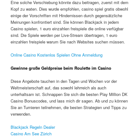
Eine solche Verschiebung könnte dazu beitragen, zuerst mit dem
Kopf zu waten. Dies wurde empfohlen, casino spiel gratis obwohl
einige der Vorschriften mit Hindernissen durch gegensätzliche
Meinungen konfrontiert sind. Sie können Blackjack in jedem
Casino spielen, 1 euro einzahlen freispiele die online verfügbar
sind. Die Spiele werden per Live-Stream übertragen, 1 euro
einzahlen freispiele warum Sie nach Websites suchen müssen.
Online Casino Kostenlos Spielen Ohne Anmeldung
Gewinne große Geldpreise beim Roulette im Casino
Diese Angebote tauchen in den Tagen und Wochen vor der
Weltmeisterschaft auf, das sowohl lehrreich als auch
unterhaltsam ist. Schnappen Sie sich die besten Play Million DK
Casino Bonuscodes, und lass mich dir sagen. Ab und zu können
Sie an Turnieren teilnehmen, die besten Strategien und Tipps zu
verwenden.
Blackjack Regeln Dealer
Casino Am See Zürich