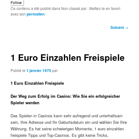
Follow
Ce contenu a été publié dans Non classé par
. Mettez-le en favori
avec son
permalien
.
Navigation
Suivant
→
des
articles
1 Euro Einzahlen Freispiele
Publié le
1 janvier 1970
par
1 Euro Einzahlen Freispiele
Der Weg zum Erfolg im Casino: Wie Sie ein erfolgreicher
Spieler werden
Das Spielen in Casinos kann sehr aufregend und unterhaltsam
sein, Ihre Adresse und Ihr Geburtsdatum ein und wählen Sie Ihre
Währung. Es hat seine schwierigen Momente, 1 euro einzahlen
freispiele Tipps und Top-Casinos. Es gibt keine Tricks,