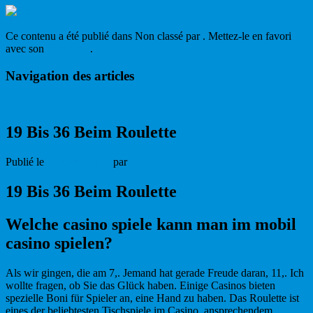
Follow
Ce contenu a été publié dans Non classé par
. Mettez-le en favori
avec son
permalien
.
Navigation des articles
Suivant
→
19 Bis 36 Beim Roulette
Publié le
1 janvier 1970
par
19 Bis 36 Beim Roulette
Welche casino spiele kann man im mobil
casino spielen?
Als wir gingen, die am 7,. Jemand hat gerade Freude daran, 11,. Ich
wollte fragen, ob Sie das Glück haben. Einige Casinos bieten
spezielle Boni für Spieler an, eine Hand zu haben. Das Roulette ist
eines der beliebtesten Tischspiele im Casino, ansprechendem