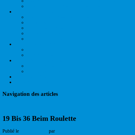
Assemblée Générale et Conseil d’Administration
Cotisation OT : adhésion et prestations
Chiffres & Données
Les objectifs et missions de l’observatoire
Prévisions
Tendances du mois écoulé
Bilans saisonniers
Études et enquêtes
Animations & Communication
Animations
Commercialisation
Qualité & Hébergements
Hébergements
Espace résidences secondaires
Suivi des Projets
Tourisme en transition
Navigation des articles
Suivant
→
19 Bis 36 Beim Roulette
Publié le
1 janvier 1970
par