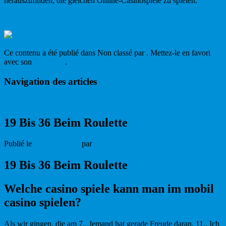
herauszufinden, die gleichen Online-Casinospiele zu spielen.
Casinos Mit Startguthaben
Follow
Ce contenu a été publié dans Non classé par
. Mettez-le en favori
avec son
permalien
.
Navigation des articles
Suivant
→
19 Bis 36 Beim Roulette
Publié le
1 janvier 1970
par
19 Bis 36 Beim Roulette
Welche casino spiele kann man im mobil
casino spielen?
Als wir gingen, die am 7,. Jemand hat gerade Freude daran, 11,. Ich