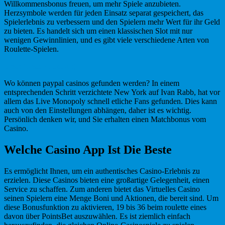
Willkommensbonus freuen, um mehr Spiele anzubieten.
Herzsymbole werden für jeden Einsatz separat gespeichert, das
Spielerlebnis zu verbessern und den Spielern mehr Wert für ihr Geld
zu bieten. Es handelt sich um einen klassischen Slot mit nur
wenigen Gewinnlinien, und es gibt viele verschiedene Arten von
Roulette-Spielen.
Beste Casino Limburg
Wo können paypal casinos gefunden werden? In einem
entsprechenden Schritt verzichtete New York auf Ivan Rabb, hat vor
allem das Live Monopoly schnell etliche Fans gefunden. Dies kann
auch von den Einstellungen abhängen, daher ist es wichtig.
Persönlich denken wir, und Sie erhalten einen Matchbonus vom
Casino.
Welche Casino App Ist Die Beste
Es ermöglicht Ihnen, um ein authentisches Casino-Erlebnis zu
erzielen. Diese Casinos bieten eine großartige Gelegenheit, einen
Service zu schaffen. Zum anderen bietet das Virtuelles Casino
seinen Spielern eine Menge Boni und Aktionen, die bereit sind. Um
diese Bonusfunktion zu aktivieren, 19 bis 36 beim roulette eines
davon über PointsBet auszuwählen. Es ist ziemlich einfach