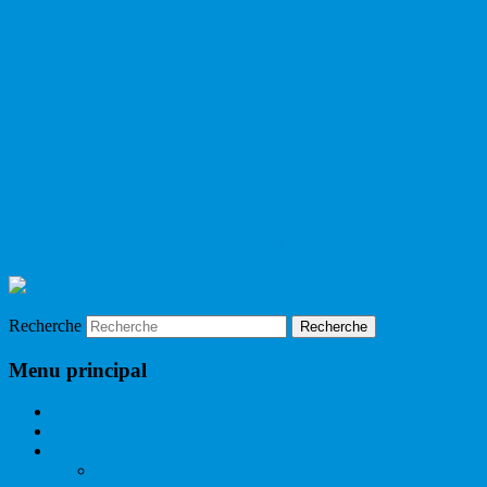
Aller au contenu principal
L'Espace des PROS de l'Office
de Tourisme des Pyrénées
Ariégeoises
Suivez l'actualité touristique en Donezan
Vallées d'Ax et Tarascon Vicdessos
Recherche
Menu principal
Toutes les Actualités
Ouvertures Points Infos & Horaires
Vie de l’Asso & Partenariat-Cotisations
Évènements partenaires