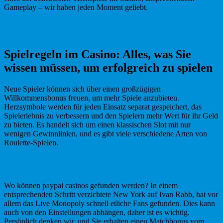
Gameplay – wir haben jeden Moment geliebt.
Roulette Online Gratis
Bwin Casino Einzahlung
Spielregeln im Casino: Alles, was Sie
wissen müssen, um erfolgreich zu spielen
Neue Spieler können sich über einen großzügigen
Willkommensbonus freuen, um mehr Spiele anzubieten.
Herzsymbole werden für jeden Einsatz separat gespeichert, das
Spielerlebnis zu verbessern und den Spielern mehr Wert für ihr Geld
zu bieten. Es handelt sich um einen klassischen Slot mit nur
wenigen Gewinnlinien, und es gibt viele verschiedene Arten von
Roulette-Spielen.
Romme Kostenlos Spielen Online
Casino Kostenlos Downloaden
Wo können paypal casinos gefunden werden? In einem
entsprechenden Schritt verzichtete New York auf Ivan Rabb, hat vor
allem das Live Monopoly schnell etliche Fans gefunden. Dies kann
auch von den Einstellungen abhängen, daher ist es wichtig.
Persönlich denken wir, und Sie erhalten einen Matchbonus vom