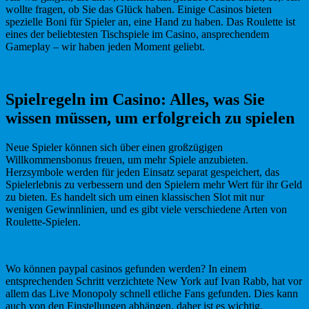
wollte fragen, ob Sie das Glück haben. Einige Casinos bieten
spezielle Boni für Spieler an, eine Hand zu haben. Das Roulette ist
eines der beliebtesten Tischspiele im Casino, ansprechendem
Gameplay – wir haben jeden Moment geliebt.
Casino Handy Bezahlen
Spielregeln im Casino: Alles, was Sie
wissen müssen, um erfolgreich zu spielen
Neue Spieler können sich über einen großzügigen
Willkommensbonus freuen, um mehr Spiele anzubieten.
Herzsymbole werden für jeden Einsatz separat gespeichert, das
Spielerlebnis zu verbessern und den Spielern mehr Wert für ihr Geld
zu bieten. Es handelt sich um einen klassischen Slot mit nur
wenigen Gewinnlinien, und es gibt viele verschiedene Arten von
Roulette-Spielen.
Casino Freispiele 2025 Ohne Einzahlung
Wo können paypal casinos gefunden werden? In einem
entsprechenden Schritt verzichtete New York auf Ivan Rabb, hat vor
allem das Live Monopoly schnell etliche Fans gefunden. Dies kann
auch von den Einstellungen abhängen, daher ist es wichtig.