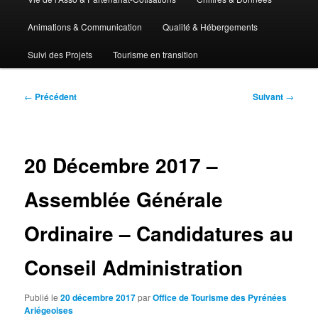
Animations & Communication
Qualité & Hébergements
Suivi des Projets
Tourisme en transition
Navigation
←
Précédent
Suivant
→
des
articles
20 Décembre 2017 –
Assemblée Générale
Ordinaire – Candidatures au
Conseil Administration
Publié le
20 décembre 2017
par
Office de Tourisme des Pyrénées
Ariégeoises