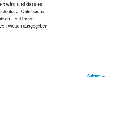
ert wird und dass es
kostenloser Onlinedienst,
ielen – auf Ihrem
n von Wetten ausgegeben
Suivant
→