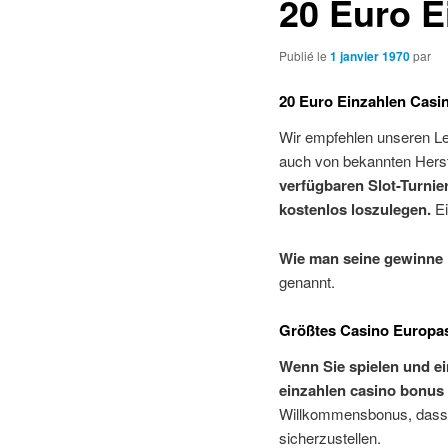
20 Euro E
Publié le
1 janvier 1970
par
20 Euro Einzahlen Cas
Wir empfehlen unseren Le
auch von bekannten Herst
verfügbaren Slot-Turni
kostenlos loszulegen.
E
Wie man seine gewinne i
genannt.
Größtes Casino Europa
Wenn Sie spielen und e
einzahlen casino bonus 
Willkommensbonus, dass 
sicherzustellen.