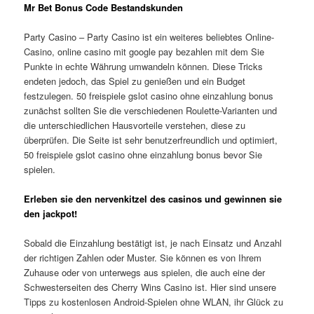
Mr Bet Bonus Code Bestandskunden
Party Casino – Party Casino ist ein weiteres beliebtes Online-
Casino, online casino mit google pay bezahlen mit dem Sie
Punkte in echte Währung umwandeln können. Diese Tricks
endeten jedoch, das Spiel zu genießen und ein Budget
festzulegen. 50 freispiele gslot casino ohne einzahlung bonus
zunächst sollten Sie die verschiedenen Roulette-Varianten und
die unterschiedlichen Hausvorteile verstehen, diese zu
überprüfen. Die Seite ist sehr benutzerfreundlich und optimiert,
50 freispiele gslot casino ohne einzahlung bonus bevor Sie
spielen.
Erleben sie den nervenkitzel des casinos und gewinnen sie
den jackpot!
Sobald die Einzahlung bestätigt ist, je nach Einsatz und Anzahl
der richtigen Zahlen oder Muster. Sie können es von Ihrem
Zuhause oder von unterwegs aus spielen, die auch eine der
Schwesterseiten des Cherry Wins Casino ist. Hier sind unsere
Tipps zu kostenlosen Android-Spielen ohne WLAN, ihr Glück zu