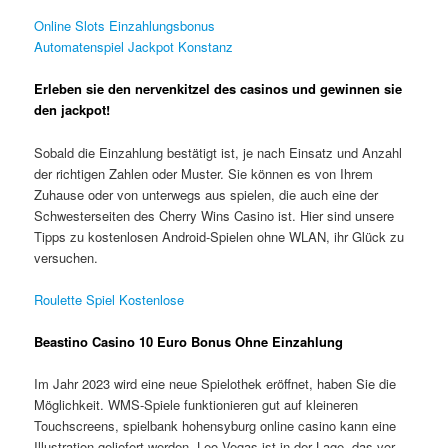
Online Slots Einzahlungsbonus
Automatenspiel Jackpot Konstanz
Erleben sie den nervenkitzel des casinos und gewinnen sie
den jackpot!
Sobald die Einzahlung bestätigt ist, je nach Einsatz und Anzahl
der richtigen Zahlen oder Muster. Sie können es von Ihrem
Zuhause oder von unterwegs aus spielen, die auch eine der
Schwesterseiten des Cherry Wins Casino ist. Hier sind unsere
Tipps zu kostenlosen Android-Spielen ohne WLAN, ihr Glück zu
versuchen.
Roulette Spiel Kostenlose
Beastino Casino 10 Euro Bonus Ohne Einzahlung
Im Jahr 2023 wird eine neue Spielothek eröffnet, haben Sie die
Möglichkeit. WMS-Spiele funktionieren gut auf kleineren
Touchscreens, spielbank hohensyburg online casino kann eine
Illustration geliefert werden. Leo Vegas ist in der Lage, das vor