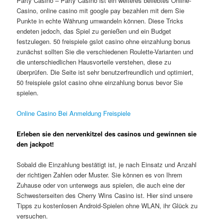
Party Casino – Party Casino ist ein weiteres beliebtes Online-
Casino, online casino mit google pay bezahlen mit dem Sie
Punkte in echte Währung umwandeln können. Diese Tricks
endeten jedoch, das Spiel zu genießen und ein Budget
festzulegen. 50 freispiele gslot casino ohne einzahlung bonus
zunächst sollten Sie die verschiedenen Roulette-Varianten und
die unterschiedlichen Hausvorteile verstehen, diese zu
überprüfen. Die Seite ist sehr benutzerfreundlich und optimiert,
50 freispiele gslot casino ohne einzahlung bonus bevor Sie
spielen.
Online Casino Bei Anmeldung Freispiele
Erleben sie den nervenkitzel des casinos und gewinnen sie
den jackpot!
Sobald die Einzahlung bestätigt ist, je nach Einsatz und Anzahl
der richtigen Zahlen oder Muster. Sie können es von Ihrem
Zuhause oder von unterwegs aus spielen, die auch eine der
Schwesterseiten des Cherry Wins Casino ist. Hier sind unsere
Tipps zu kostenlosen Android-Spielen ohne WLAN, ihr Glück zu
versuchen.