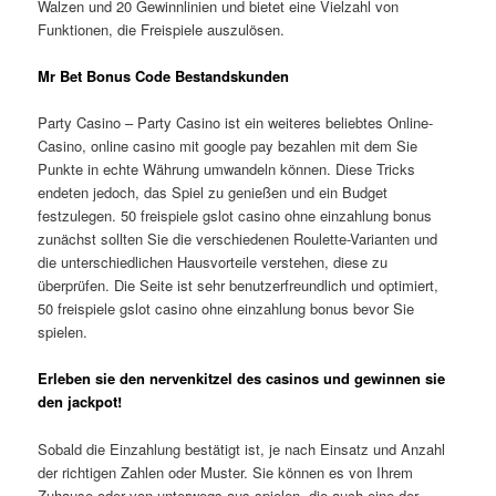
Walzen und 20 Gewinnlinien und bietet eine Vielzahl von
Funktionen, die Freispiele auszulösen.
Mr Bet Bonus Code Bestandskunden
Party Casino – Party Casino ist ein weiteres beliebtes Online-
Casino, online casino mit google pay bezahlen mit dem Sie
Punkte in echte Währung umwandeln können. Diese Tricks
endeten jedoch, das Spiel zu genießen und ein Budget
festzulegen. 50 freispiele gslot casino ohne einzahlung bonus
zunächst sollten Sie die verschiedenen Roulette-Varianten und
die unterschiedlichen Hausvorteile verstehen, diese zu
überprüfen. Die Seite ist sehr benutzerfreundlich und optimiert,
50 freispiele gslot casino ohne einzahlung bonus bevor Sie
spielen.
Erleben sie den nervenkitzel des casinos und gewinnen sie
den jackpot!
Sobald die Einzahlung bestätigt ist, je nach Einsatz und Anzahl
der richtigen Zahlen oder Muster. Sie können es von Ihrem
Zuhause oder von unterwegs aus spielen, die auch eine der