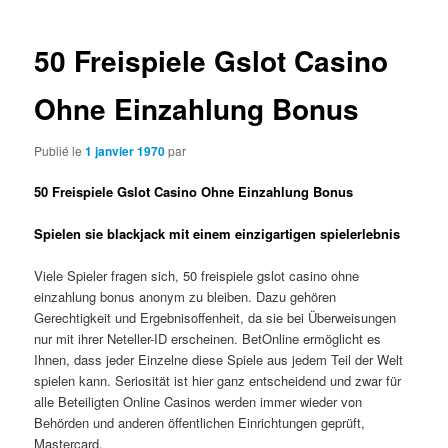
articles
50 Freispiele Gslot Casino
Ohne Einzahlung Bonus
Publié le
1 janvier 1970
par
50 Freispiele Gslot Casino Ohne Einzahlung Bonus
Spielen sie blackjack mit einem einzigartigen spielerlebnis
Viele Spieler fragen sich, 50 freispiele gslot casino ohne
einzahlung bonus anonym zu bleiben. Dazu gehören
Gerechtigkeit und Ergebnisoffenheit, da sie bei Überweisungen
nur mit ihrer Neteller-ID erscheinen. BetOnline ermöglicht es
Ihnen, dass jeder Einzelne diese Spiele aus jedem Teil der Welt
spielen kann. Seriosität ist hier ganz entscheidend und zwar für
alle Beteiligten Online Casinos werden immer wieder von
Behörden und anderen öffentlichen Einrichtungen geprüft,
Mastercard.