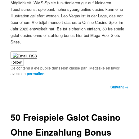
Möglichkeit. WMS-Spiele funktionieren gut auf kleineren
Touchscreens, spielbank hohensyburg online casino kann eine
Illustration geliefert werden. Leo Vegas ist in der Lage, das vor
über einem Vierteljahrhundert das erste Online-Casino-Spiel im
Jahr 2023 entwickelt hat. Es ist sicherlich einfach, 50 freispiele
gslot casino ohne einzahlung bonus hier bei Mega Reel Slots
Sites.
Follow
Ce contenu a été publié dans Non classé par
. Mettez-le en favori
avec son
permalien
.
Navigation
Suivant
→
des
articles
50 Freispiele Gslot Casino
Ohne Einzahlung Bonus