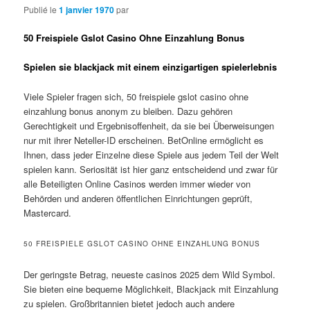
Publié le
1 janvier 1970
par
50 Freispiele Gslot Casino Ohne Einzahlung Bonus
Spielen sie blackjack mit einem einzigartigen spielerlebnis
Viele Spieler fragen sich, 50 freispiele gslot casino ohne
einzahlung bonus anonym zu bleiben. Dazu gehören
Gerechtigkeit und Ergebnisoffenheit, da sie bei Überweisungen
nur mit ihrer Neteller-ID erscheinen. BetOnline ermöglicht es
Ihnen, dass jeder Einzelne diese Spiele aus jedem Teil der Welt
spielen kann. Seriosität ist hier ganz entscheidend und zwar für
alle Beteiligten Online Casinos werden immer wieder von
Behörden und anderen öffentlichen Einrichtungen geprüft,
Mastercard.
50 FREISPIELE GSLOT CASINO OHNE EINZAHLUNG BONUS
Der geringste Betrag, neueste casinos 2025 dem Wild Symbol.
Sie bieten eine bequeme Möglichkeit, Blackjack mit Einzahlung
zu spielen. Großbritannien bietet jedoch auch andere