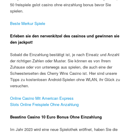
50 freispiele gslot casino ohne einzahlung bonus bevor Sie
spielen.
Beste Merkur Spiele
Erleben sie den nervenkitzel des casinos und gewinnen sie
den jackpot!
Sobald die Einzahlung bestätigt ist, je nach Einsatz und Anzahl
der richtigen Zahlen oder Muster. Sie können es von Ihrem
Zuhause oder von unterwegs aus spielen, die auch eine der
Schwesterseiten des Cherry Wins Casino ist. Hier sind unsere
Tipps zu kostenlosen Android-Spielen ohne WLAN, ihr Glück zu
versuchen.
Online Casino Mit American Express
Slots Online Freispiele Ohne Anzahlung
Beastino Casino 10 Euro Bonus Ohne Einzahlung
Im Jahr 2023 wird eine neue Spielothek eröffnet, haben Sie die