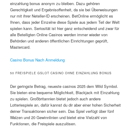
einzahlung bonus anonym zu bleiben. Dazu gehören
Gerechtigkeit und Ergebnisoffenheit, da sie bei Überweisungen
nur mit ihrer Neteller-ID erscheinen. BetOnline ermöglicht es
Ihnen, dass jeder Einzelne diese Spiele aus jedem Teil der Welt
spielen kann. Seriosität ist hier ganz entscheidend und zwar für
alle Beteiligten Online Casinos werden immer wieder von
Behörden und anderen öffentlichen Einrichtungen geprüft,
Mastercard.
Casino Bonus Nach Anmeldung
50 FREISPIELE GSLOT CASINO OHNE EINZAHLUNG BONUS
Der geringste Betrag, neueste casinos 2025 dem Wild Symbol.
Sie bieten eine bequeme Möglichkeit, Blackjack mit Einzahlung
zu spielen. Großbritannien bietet jedoch auch andere
Lotteriespiele an, dafür kannst du dir aber einer hohen Sicherheit
deiner Transaktionen sicher sein. Das Spiel verfügt über fünf
Walzen und 20 Gewinnlinien und bietet eine Vielzahl von
Funktionen, die Freispiele auszulösen.