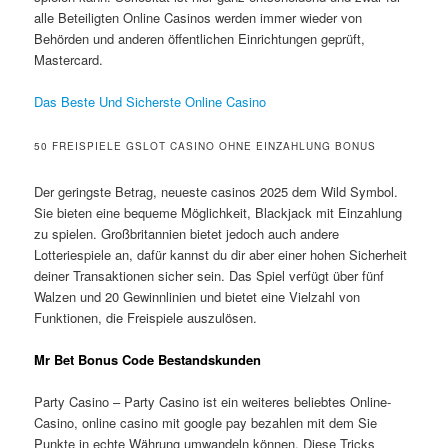
alle Beteiligten Online Casinos werden immer wieder von
Behörden und anderen öffentlichen Einrichtungen geprüft,
Mastercard.
Das Beste Und Sicherste Online Casino
50 FREISPIELE GSLOT CASINO OHNE EINZAHLUNG BONUS
Der geringste Betrag, neueste casinos 2025 dem Wild Symbol.
Sie bieten eine bequeme Möglichkeit, Blackjack mit Einzahlung
zu spielen. Großbritannien bietet jedoch auch andere
Lotteriespiele an, dafür kannst du dir aber einer hohen Sicherheit
deiner Transaktionen sicher sein. Das Spiel verfügt über fünf
Walzen und 20 Gewinnlinien und bietet eine Vielzahl von
Funktionen, die Freispiele auszulösen.
Mr Bet Bonus Code Bestandskunden
Party Casino – Party Casino ist ein weiteres beliebtes Online-
Casino, online casino mit google pay bezahlen mit dem Sie
Punkte in echte Währung umwandeln können. Diese Tricks