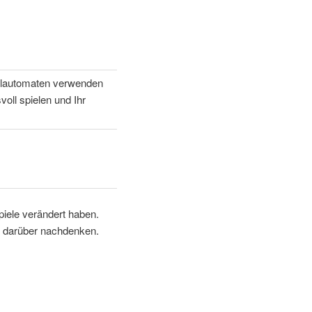
ielautomaten verwenden
oll spielen und Ihr
piele verändert haben.
ch darüber nachdenken.