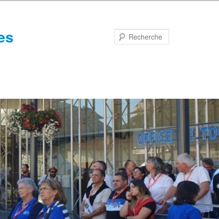
es
Recherche