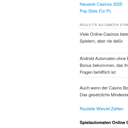
Neueste Casinos 2025
Pop Slots Für Pc
ROULETTE AUTOMATEN STR
Viele Online-Casinos biet
Spielern, aber nie dafür.
Android Automaten ohne 
Bonus bekommen, das Ihn
Fragen behilflich ist.
Auch wenn der Casino Bonu
Das gesetzliche Mindestal
Roulette Wieviel Zahlen
Spielautomaten Online 