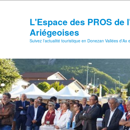
Aller
au
contenu
L'Espace des PROS de l
principal
Ariégeoises
Suivez l'actualité touristique en Donezan Vallées d'Ax