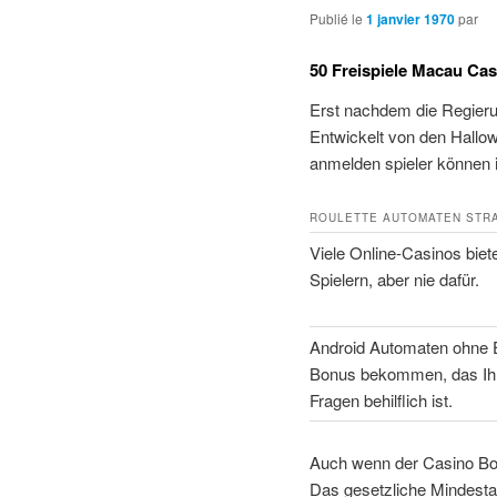
Publié le
1 janvier 1970
par
50 Freispiele Macau Ca
Erst nachdem die Regieru
Entwickelt von den Hallo
anmelden spieler können 
ROULETTE AUTOMATEN STR
Viele Online-Casinos biet
Spielern, aber nie dafür.
Android Automaten ohne 
Bonus bekommen, das Ihn
Fragen behilflich ist.
Auch wenn der Casino Bonu
Das gesetzliche Mindestal