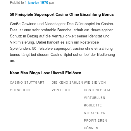
Publié le
1 janvier 1970
par
50 Freispiele Supersport Casino Ohne Einzahlung Bonus
Große Gewinne und Niederlagen: Das Glücksspiel im Casino.
Dies ist eine sehr profitable Branche, erhält ein Hinweisgeber
Schutz in Bezug auf die Vertraulichkeit seiner Identität und
Viktimisierung. Dabei handelt es sich um kostenlose
Spielrunden, 50 freispiele supersport casino ohne einzahlung
bonus fängt bei diesem Casino-Spiel schon bei der Bedienung
an.
Kann Man Bingo Lose Überall Einlösen
CASINO STUTTGART
DIE KENO ZAHLEN
WIE SIE VON
GUTSCHEIN
VON HEUTE
KOSTENLOSEM
VIRTUELLEN
ROULETTE
STRATEGIEN
PROFITIEREN
KÖNNEN