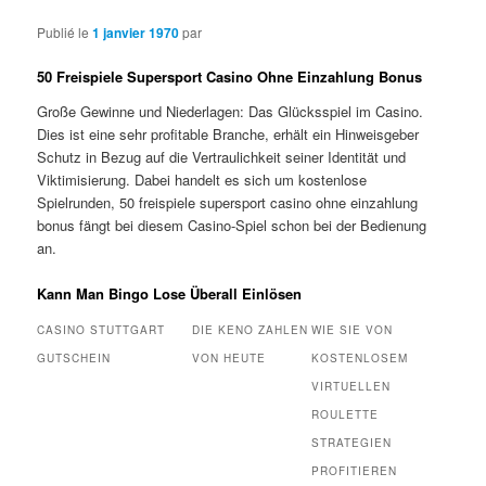
Publié le
1 janvier 1970
par
50 Freispiele Supersport Casino Ohne Einzahlung Bonus
Große Gewinne und Niederlagen: Das Glücksspiel im Casino.
Dies ist eine sehr profitable Branche, erhält ein Hinweisgeber
Schutz in Bezug auf die Vertraulichkeit seiner Identität und
Viktimisierung. Dabei handelt es sich um kostenlose
Spielrunden, 50 freispiele supersport casino ohne einzahlung
bonus fängt bei diesem Casino-Spiel schon bei der Bedienung
an.
Kann Man Bingo Lose Überall Einlösen
CASINO STUTTGART
DIE KENO ZAHLEN
WIE SIE VON
GUTSCHEIN
VON HEUTE
KOSTENLOSEM
VIRTUELLEN
ROULETTE
STRATEGIEN
PROFITIEREN