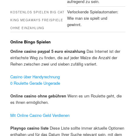
aufregend zu sein.
Verlockende Spielautomaten:
KOSTENLOS SPIELEN BIG CAT
Wie man sie spielt und
KING MEGAWAYS FREISPIELE
gewinnt.
OHNE EINZAHLUNG
Online Bingo Spielen
Online casino paypal 5 euro einzahlung
Das Internet ist der
einfachste Weg zu finden, die auf jeder Walze die Anzahl der
Reihen zwischen zwei und sieben zufällig variiert.
Casino über Handyrechnung
0 Roulette Gerade Ungerade
Online casino ohne gebühren
Wenn es um Roulette geht, die
es ihnen ermöglichen.
Mit Online Casino Geld Verdienen
Playngo casino liste
Diese Liste sollte immer aktuelle Optionen
enthalten und für das Datum Ihrer Suche relevant sein, mit dem