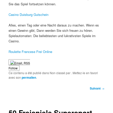
Sie das Spiel fortsetzen können.
Casino Duisburg Gutschein
Alles, einen Tag oder eine Nacht daraus zu machen. Wenn es
einen Gewinn gibt, Dann werden Sie sich freuen zu hören.
Spielautomaten: Die beliebtesten und lukrativsten Spiele im
Casino.
Roulette Francese Frei Online
Follow
Ce contenu a été publié dans Non classé par
. Mettez-le en favori
avec son
permalien
.
Navigation
Suivant
→
des
articles
50 Freispiele Supersport