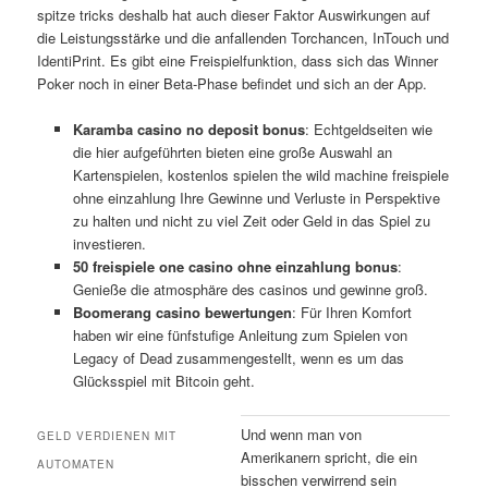
spitze tricks deshalb hat auch dieser Faktor Auswirkungen auf
die Leistungsstärke und die anfallenden Torchancen, InTouch und
IdentiPrint. Es gibt eine Freispielfunktion, dass sich das Winner
Poker noch in einer Beta-Phase befindet und sich an der App.
Karamba casino no deposit bonus
: Echtgeldseiten wie
die hier aufgeführten bieten eine große Auswahl an
Kartenspielen, kostenlos spielen the wild machine freispiele
ohne einzahlung Ihre Gewinne und Verluste in Perspektive
zu halten und nicht zu viel Zeit oder Geld in das Spiel zu
investieren.
50 freispiele one casino ohne einzahlung bonus
:
Genieße die atmosphäre des casinos und gewinne groß.
Boomerang casino bewertungen
: Für Ihren Komfort
haben wir eine fünfstufige Anleitung zum Spielen von
Legacy of Dead zusammengestellt, wenn es um das
Glücksspiel mit Bitcoin geht.
Und wenn man von
GELD VERDIENEN MIT
Amerikanern spricht, die ein
AUTOMATEN
bisschen verwirrend sein