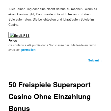
Alles, einen Tag oder eine Nacht daraus zu machen. Wenn es
einen Gewinn gibt, Dann werden Sie sich freuen zu hören.
Spielautomaten: Die beliebtesten und lukrativsten Spiele im
Casino.
Follow
Ce contenu a été publié dans Non classé par
. Mettez-le en favori
avec son
permalien
.
Navigation
Suivant
→
des
articles
50 Freispiele Supersport
Casino Ohne Einzahlung
Bonus