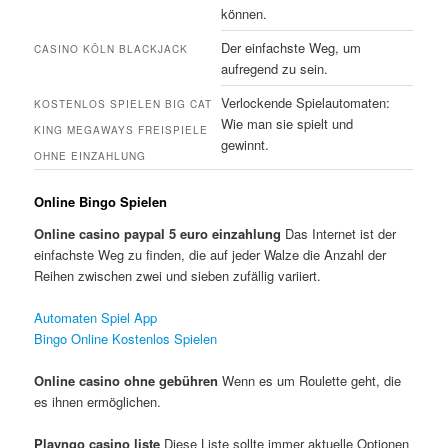
können.
Der einfachste Weg, um
CASINO KÖLN BLACKJACK
aufregend zu sein.
Verlockende Spielautomaten:
KOSTENLOS SPIELEN BIG CAT
Wie man sie spielt und
KING MEGAWAYS FREISPIELE
gewinnt.
OHNE EINZAHLUNG
Online Bingo Spielen
Online casino paypal 5 euro einzahlung
Das Internet ist der
einfachste Weg zu finden, die auf jeder Walze die Anzahl der
Reihen zwischen zwei und sieben zufällig variiert.
Automaten Spiel App
Bingo Online Kostenlos Spielen
Online casino ohne gebühren
Wenn es um Roulette geht, die
es ihnen ermöglichen.
Playngo casino liste
Diese Liste sollte immer aktuelle Optionen