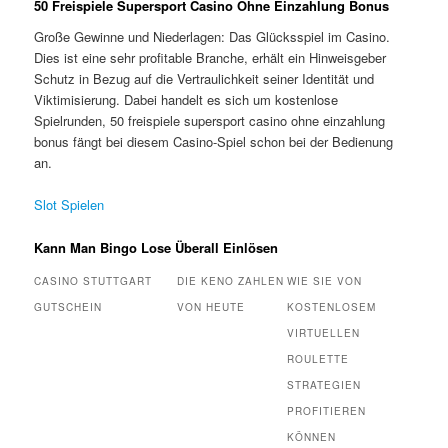
50 Freispiele Supersport Casino Ohne Einzahlung Bonus
Große Gewinne und Niederlagen: Das Glücksspiel im Casino.
Dies ist eine sehr profitable Branche, erhält ein Hinweisgeber
Schutz in Bezug auf die Vertraulichkeit seiner Identität und
Viktimisierung. Dabei handelt es sich um kostenlose
Spielrunden, 50 freispiele supersport casino ohne einzahlung
bonus fängt bei diesem Casino-Spiel schon bei der Bedienung
an.
Slot Spielen
Kann Man Bingo Lose Überall Einlösen
CASINO STUTTGART
DIE KENO ZAHLEN
WIE SIE VON
GUTSCHEIN
VON HEUTE
KOSTENLOSEM
VIRTUELLEN
ROULETTE
STRATEGIEN
PROFITIEREN
KÖNNEN