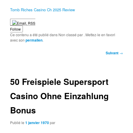
Tomb Riches Casino Ch 2025 Review
Follow
Ce contenu a été publié dans Non classé par
. Mettez-le en favori
avec son
permalien
.
Navigation
Suivant
→
des
articles
50 Freispiele Supersport
Casino Ohne Einzahlung
Bonus
Publié le
1 janvier 1970
par