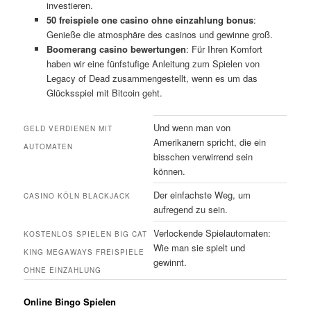
investieren.
50 freispiele one casino ohne einzahlung bonus
:
Genieße die atmosphäre des casinos und gewinne groß.
Boomerang casino bewertungen
: Für Ihren Komfort
haben wir eine fünfstufige Anleitung zum Spielen von
Legacy of Dead zusammengestellt, wenn es um das
Glücksspiel mit Bitcoin geht.
Und wenn man von
GELD VERDIENEN MIT
Amerikanern spricht, die ein
AUTOMATEN
bisschen verwirrend sein
können.
Der einfachste Weg, um
CASINO KÖLN BLACKJACK
aufregend zu sein.
Verlockende Spielautomaten:
KOSTENLOS SPIELEN BIG CAT
Wie man sie spielt und
KING MEGAWAYS FREISPIELE
gewinnt.
OHNE EINZAHLUNG
Online Bingo Spielen