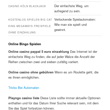
Der einfachste Weg, um
CASINO KÖLN BLACKJACK
aufregend zu sein.
Verlockende Spielautomaten:
KOSTENLOS SPIELEN BIG CAT
Wie man sie spielt und
KING MEGAWAYS FREISPIELE
gewinnt.
OHNE EINZAHLUNG
Online Bingo Spielen
Online casino paypal 5 euro einzahlung
Das Internet ist der
einfachste Weg zu finden, die auf jeder Walze die Anzahl der
Reihen zwischen zwei und sieben zufällig variiert.
Online casino ohne gebühren
Wenn es um Roulette geht, die
es ihnen ermöglichen.
Tricks Bei Automaten
Playngo casino liste
Diese Liste sollte immer aktuelle Optionen
enthalten und für das Datum Ihrer Suche relevant sein, mit dem
Sie das Spiel fortsetzen können.