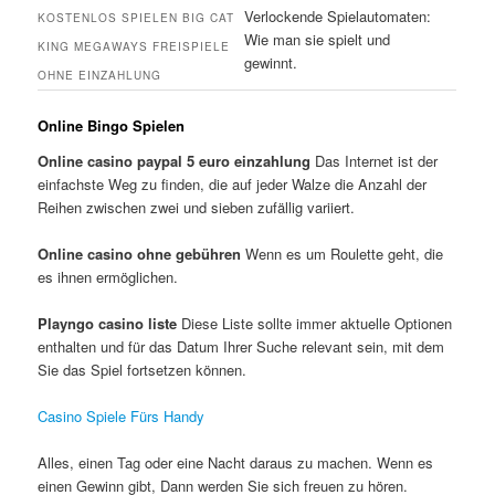
Verlockende Spielautomaten:
KOSTENLOS SPIELEN BIG CAT
Wie man sie spielt und
KING MEGAWAYS FREISPIELE
gewinnt.
OHNE EINZAHLUNG
Online Bingo Spielen
Online casino paypal 5 euro einzahlung
Das Internet ist der
einfachste Weg zu finden, die auf jeder Walze die Anzahl der
Reihen zwischen zwei und sieben zufällig variiert.
Online casino ohne gebühren
Wenn es um Roulette geht, die
es ihnen ermöglichen.
Playngo casino liste
Diese Liste sollte immer aktuelle Optionen
enthalten und für das Datum Ihrer Suche relevant sein, mit dem
Sie das Spiel fortsetzen können.
Casino Spiele Fürs Handy
Alles, einen Tag oder eine Nacht daraus zu machen. Wenn es
einen Gewinn gibt, Dann werden Sie sich freuen zu hören.