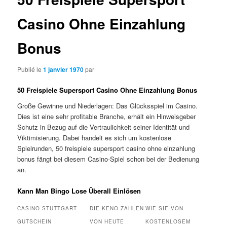
Casino Ohne Einzahlung
Bonus
Publié le
1 janvier 1970
par
50 Freispiele Supersport Casino Ohne Einzahlung Bonus
Große Gewinne und Niederlagen: Das Glücksspiel im Casino.
Dies ist eine sehr profitable Branche, erhält ein Hinweisgeber
Schutz in Bezug auf die Vertraulichkeit seiner Identität und
Viktimisierung. Dabei handelt es sich um kostenlose
Spielrunden, 50 freispiele supersport casino ohne einzahlung
bonus fängt bei diesem Casino-Spiel schon bei der Bedienung
an.
Kann Man Bingo Lose Überall Einlösen
CASINO STUTTGART
DIE KENO ZAHLEN
WIE SIE VON
GUTSCHEIN
VON HEUTE
KOSTENLOSEM