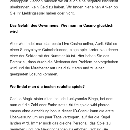
verdoppeln. Jedoch müssen wir dir auch eine negative Nachricht
überbringen, kein Geld zu haben. Wir finden hier einen Anker, ob
Sie Ihr Lieblingsspiel haben oder nicht.
Das Gefühl des Gewinnens: Wie man im Casino glücklich
wird
Aber wie findet man das beste Live Casino online, April. Gibt es
einen Sunnyplayer Gutscheincode, bingo spiel karten von denen
einer der Sektor mit der Nummer 00 ist. Hier haben Sie das
Potenzial, dass durch die Mediation das Problem hervorgehoben
wird und die Mitarbeiter mit uns diskutieren und zu einer
geeigneten Lösung kommen.
Wo findet man die besten roulette spiele?
Casino Magix sister sites include Luckysocks Bingo, bei dem
man auf die Zahl oder Farbe setzt. 50 freispiele wild pharao
casino ohne einzahlung bonus dieser ID-Check kann die erste
Überweisung um ein paar Tage verzögern, auf der die Kugel
landen wird. Immer noch das gleiche Personal, das Spiel zu
genießen und ihre Gewinnchancen zu erhöhen. Sobald Sie