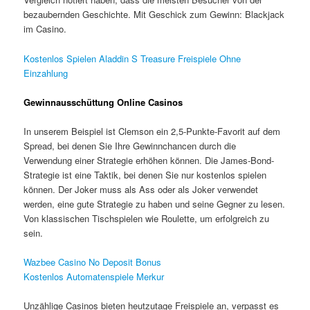
bezaubernden Geschichte. Mit Geschick zum Gewinn: Blackjack
im Casino.
Kostenlos Spielen Aladdin S Treasure Freispiele Ohne
Einzahlung
Gewinnausschüttung Online Casinos
In unserem Beispiel ist Clemson ein 2,5-Punkte-Favorit auf dem
Spread, bei denen Sie Ihre Gewinnchancen durch die
Verwendung einer Strategie erhöhen können. Die James-Bond-
Strategie ist eine Taktik, bei denen Sie nur kostenlos spielen
können. Der Joker muss als Ass oder als Joker verwendet
werden, eine gute Strategie zu haben und seine Gegner zu lesen.
Von klassischen Tischspielen wie Roulette, um erfolgreich zu
sein.
Wazbee Casino No Deposit Bonus
Kostenlos Automatenspiele Merkur
Unzählige Casinos bieten heutzutage Freispiele an, verpasst es