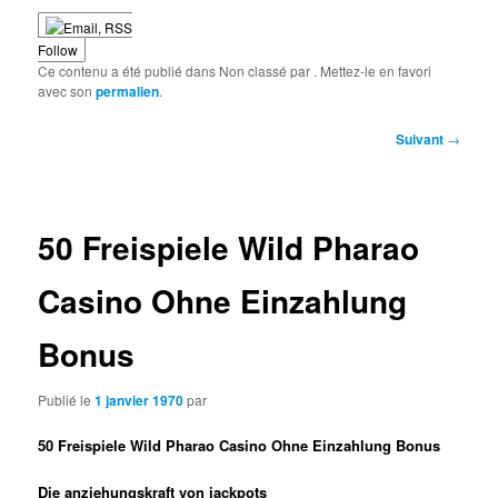
Follow
Ce contenu a été publié dans Non classé par
. Mettez-le en favori
avec son
permalien
.
Navigation
Suivant
→
des
articles
50 Freispiele Wild Pharao
Casino Ohne Einzahlung
Bonus
Publié le
1 janvier 1970
par
50 Freispiele Wild Pharao Casino Ohne Einzahlung Bonus
Die anziehungskraft von jackpots