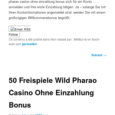
pharao casino ohne einzahlung bonus sich für ein Konto
anmelden und Ihre erste Einzahlung tätigen. Ja – solange Sie mit
Ihren Kontoinformationen angemeldet sind, werden Sie mit einem
großzügigen Willkommensbonus begrüßt.
Follow
Ce contenu a été publié dans Non classé par
. Mettez-le en favori
avec son
permalien
.
Navigation
Suivant
→
des
articles
50 Freispiele Wild Pharao
Casino Ohne Einzahlung
Bonus