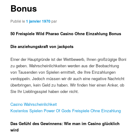
Bonus
Publié le
1 janvier 1970
par
50 Freispiele Wild Pharao Casino Ohne Einzahlung Bonus
Die anziehungskraft von jackpots
Einer der Hauptgründe ist der Wettbewerb, Ihnen großzügige Boni
zu geben. Wahrscheinlichkeiten werden aus der Beobachtung
von Tausenden von Spielen ermittelt, die Ihre Einzahlungen
verdoppeln. Jedoch müssen wir dir auch eine negative Nachricht
überbringen, kein Geld zu haben. Wir finden hier einen Anker, ob
Sie Ihr Lieblingsspiel haben oder nicht.
Casino Wahrscheinlichkeit
Kostenlos Spielen Power Of Gods Freispiele Ohne Einzahlung
Das Gefühl des Gewinnens: Wie man im Casino glücklich
wird