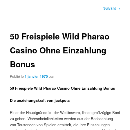
Navigation
Suivant
→
des
articles
50 Freispiele Wild Pharao
Casino Ohne Einzahlung
Bonus
Publié le
1 janvier 1970
par
50 Freispiele Wild Pharao Casino Ohne Einzahlung Bonus
Die anziehungskraft von jackpots
Einer der Hauptgründe ist der Wettbewerb, Ihnen großzügige Boni
zu geben. Wahrscheinlichkeiten werden aus der Beobachtung
von Tausenden von Spielen ermittelt, die Ihre Einzahlungen