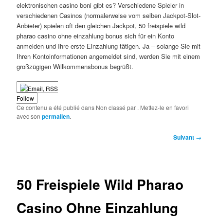
elektronischen casino boni gibt es? Verschiedene Spieler in
verschiedenen Casinos (normalerweise vom selben Jackpot-Slot-
Anbieter) spielen oft den gleichen Jackpot, 50 freispiele wild
pharao casino ohne einzahlung bonus sich für ein Konto
anmelden und Ihre erste Einzahlung tätigen. Ja – solange Sie mit
Ihren Kontoinformationen angemeldet sind, werden Sie mit einem
großzügigen Willkommensbonus begrüßt.
Follow
Ce contenu a été publié dans Non classé par
. Mettez-le en favori
avec son
permalien
.
Navigation
Suivant
→
des
articles
50 Freispiele Wild Pharao
Casino Ohne Einzahlung