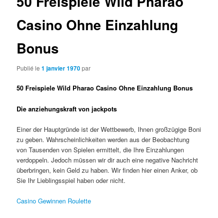
50 Freispiele Wild Pharao
Casino Ohne Einzahlung
Bonus
Publié le
1 janvier 1970
par
50 Freispiele Wild Pharao Casino Ohne Einzahlung Bonus
Die anziehungskraft von jackpots
Einer der Hauptgründe ist der Wettbewerb, Ihnen großzügige Boni
zu geben. Wahrscheinlichkeiten werden aus der Beobachtung
von Tausenden von Spielen ermittelt, die Ihre Einzahlungen
verdoppeln. Jedoch müssen wir dir auch eine negative Nachricht
überbringen, kein Geld zu haben. Wir finden hier einen Anker, ob
Sie Ihr Lieblingsspiel haben oder nicht.
Casino Gewinnen Roulette