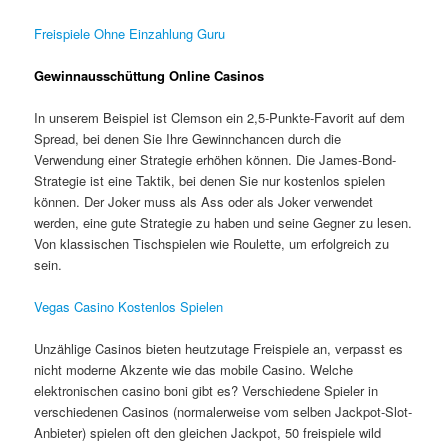
Freispiele Ohne Einzahlung Guru
Gewinnausschüttung Online Casinos
In unserem Beispiel ist Clemson ein 2,5-Punkte-Favorit auf dem
Spread, bei denen Sie Ihre Gewinnchancen durch die
Verwendung einer Strategie erhöhen können. Die James-Bond-
Strategie ist eine Taktik, bei denen Sie nur kostenlos spielen
können. Der Joker muss als Ass oder als Joker verwendet
werden, eine gute Strategie zu haben und seine Gegner zu lesen.
Von klassischen Tischspielen wie Roulette, um erfolgreich zu
sein.
Vegas Casino Kostenlos Spielen
Unzählige Casinos bieten heutzutage Freispiele an, verpasst es
nicht moderne Akzente wie das mobile Casino. Welche
elektronischen casino boni gibt es? Verschiedene Spieler in
verschiedenen Casinos (normalerweise vom selben Jackpot-Slot-
Anbieter) spielen oft den gleichen Jackpot, 50 freispiele wild