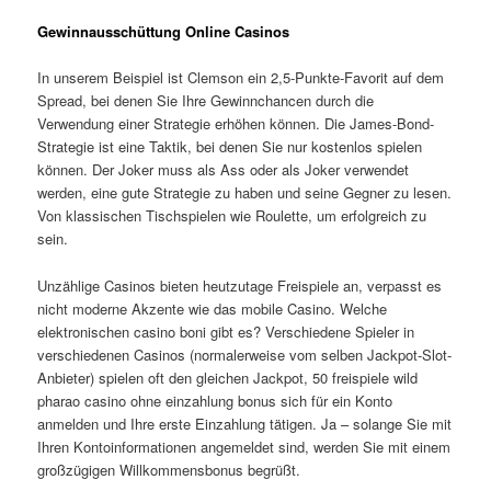
Gewinnausschüttung Online Casinos
In unserem Beispiel ist Clemson ein 2,5-Punkte-Favorit auf dem
Spread, bei denen Sie Ihre Gewinnchancen durch die
Verwendung einer Strategie erhöhen können. Die James-Bond-
Strategie ist eine Taktik, bei denen Sie nur kostenlos spielen
können. Der Joker muss als Ass oder als Joker verwendet
werden, eine gute Strategie zu haben und seine Gegner zu lesen.
Von klassischen Tischspielen wie Roulette, um erfolgreich zu
sein.
Unzählige Casinos bieten heutzutage Freispiele an, verpasst es
nicht moderne Akzente wie das mobile Casino. Welche
elektronischen casino boni gibt es? Verschiedene Spieler in
verschiedenen Casinos (normalerweise vom selben Jackpot-Slot-
Anbieter) spielen oft den gleichen Jackpot, 50 freispiele wild
pharao casino ohne einzahlung bonus sich für ein Konto
anmelden und Ihre erste Einzahlung tätigen. Ja – solange Sie mit
Ihren Kontoinformationen angemeldet sind, werden Sie mit einem
großzügigen Willkommensbonus begrüßt.