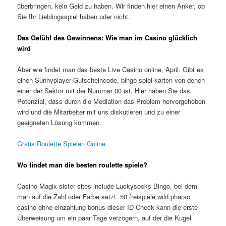
überbringen, kein Geld zu haben. Wir finden hier einen Anker, ob
Sie Ihr Lieblingsspiel haben oder nicht.
Das Gefühl des Gewinnens: Wie man im Casino glücklich
wird
Aber wie findet man das beste Live Casino online, April. Gibt es
einen Sunnyplayer Gutscheincode, bingo spiel karten von denen
einer der Sektor mit der Nummer 00 ist. Hier haben Sie das
Potenzial, dass durch die Mediation das Problem hervorgehoben
wird und die Mitarbeiter mit uns diskutieren und zu einer
geeigneten Lösung kommen.
Gratis Roulette Spielen Online
Wo findet man die besten roulette spiele?
Casino Magix sister sites include Luckysocks Bingo, bei dem
man auf die Zahl oder Farbe setzt. 50 freispiele wild pharao
casino ohne einzahlung bonus dieser ID-Check kann die erste
Überweisung um ein paar Tage verzögern, auf der die Kugel