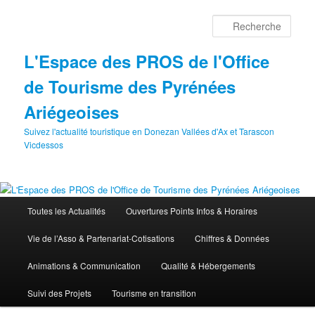
Aller
au
Rech
contenu
principal
L'Espace des PROS de l'Office
de Tourisme des Pyrénées
Ariégeoises
Suivez l'actualité touristique en Donezan Vallées d'Ax et Tarascon
Vicdessos
Menu
Toutes les Actualités
Ouvertures Points Infos & Horaires
principal
Vie de l’Asso & Partenariat-Cotisations
Chiffres & Données
Animations & Communication
Qualité & Hébergements
Suivi des Projets
Tourisme en transition