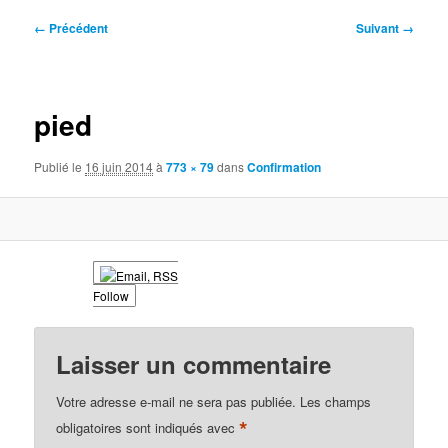
Navigation
← Précédent
Suivant →
des
images
pied
Publié le
16 juin 2014
à
773 × 79
dans
Confirmation
Follow
Laisser un commentaire
Votre adresse e-mail ne sera pas publiée.
Les champs
*
obligatoires sont indiqués avec