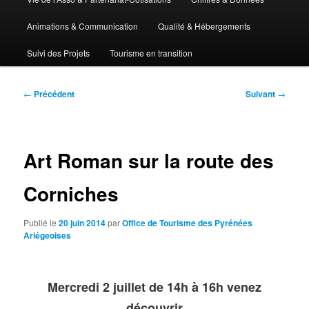
Animations & Communication
Qualité & Hébergements
Suivi des Projets
Tourisme en transition
Navigation
←
Précédent
Suivant
→
des
articles
Art Roman sur la route des
Corniches
Publié le
20 juin 2014
par
Office de Tourisme des Pyrénées
Ariégeoises
Mercredi 2 juillet de 14h à 16h venez
découvrir