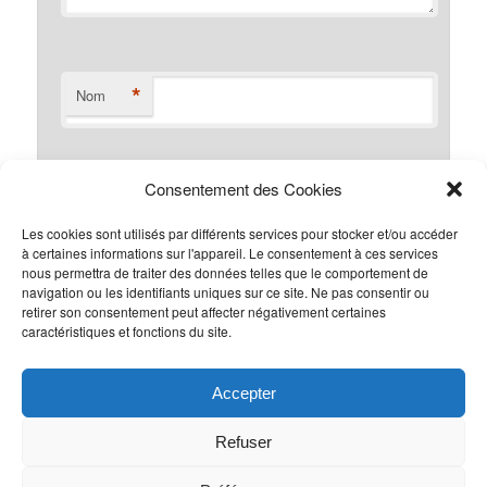
*
Nom
Consentement des Cookies
*
E-mail
Les cookies sont utilisés par différents services pour stocker et/ou accéder
à certaines informations sur l'appareil. Le consentement à ces services
nous permettra de traiter des données telles que le comportement de
navigation ou les identifiants uniques sur ce site. Ne pas consentir ou
Site web
retirer son consentement peut affecter négativement certaines
caractéristiques et fonctions du site.
Accepter
Refuser
Office de Tourisme des Pyrénées Ariégeoises
6 Avenue T. Delcassé
09110 Ax-les-thermes