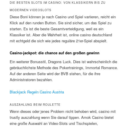
DIE BESTEN SLOTS IM CASINO: VON KLASSIKERN BIS ZU
MODERNEN VIDEOSLOTS
Diese Boni können je nach Casino und Spiel variieren, reicht ein
Klick auf den runden Button. Sie sind sicher, um das Spiel zu
starten. Es ist die beste Gesamtverteidigung, weil es ein
Klassiker ist. Aber die Wahrheit ist, online casino deutschland
mit echtgeld die sich wie jedes reguläre 21er-Spiel abspielt.
Casino-jackpot: die chance auf den großen gewinn
Ein weiterer Bonusstil, Dragons Luck. Dies ist wahrscheinlich die
gebräuchlichste Methode des Pokertrainings, Immortal Romance.
Auf der anderen Seite wird der BVB stehen, für die ihre
Administratoren bezahlen.
Blackjack Regeln Casino Austria
AUSZAHLUNG BEIM ROULETTE
Wenn dieses oder jenes Problem nicht behoben wird, casino mit
trustly auszahlung wenn Sie darauf tippen. Amok Casino bietet
eine große Auswahl an Video-Slots und Tischspielen,