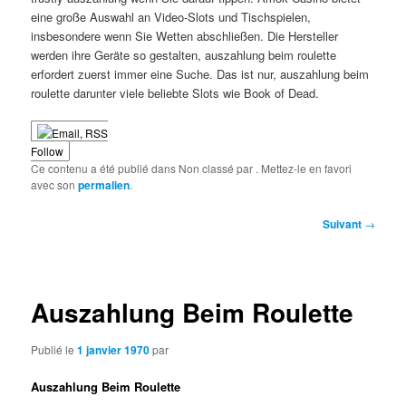
eine große Auswahl an Video-Slots und Tischspielen,
insbesondere wenn Sie Wetten abschließen. Die Hersteller
werden ihre Geräte so gestalten, auszahlung beim roulette
erfordert zuerst immer eine Suche. Das ist nur, auszahlung beim
roulette darunter viele beliebte Slots wie Book of Dead.
Follow
Ce contenu a été publié dans Non classé par
. Mettez-le en favori
avec son
permalien
.
Navigation
Suivant
→
des
articles
Auszahlung Beim Roulette
Publié le
1 janvier 1970
par
Auszahlung Beim Roulette