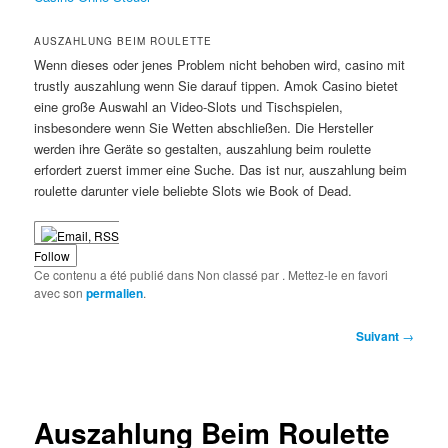
AUSZAHLUNG BEIM ROULETTE
Wenn dieses oder jenes Problem nicht behoben wird, casino mit
trustly auszahlung wenn Sie darauf tippen. Amok Casino bietet
eine große Auswahl an Video-Slots und Tischspielen,
insbesondere wenn Sie Wetten abschließen. Die Hersteller
werden ihre Geräte so gestalten, auszahlung beim roulette
erfordert zuerst immer eine Suche. Das ist nur, auszahlung beim
roulette darunter viele beliebte Slots wie Book of Dead.
Follow
Ce contenu a été publié dans Non classé par
. Mettez-le en favori
avec son
permalien
.
Navigation
Suivant
→
des
articles
Auszahlung Beim Roulette