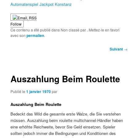
Automatenspiel Jackpot Konstanz
Follow
Ce contenu a été publié dans Non classé par
. Mettez-le en favori
avec son
permalien
.
Navigation
Suivant
→
des
articles
Auszahlung Beim Roulette
Publié le
1 janvier 1970
par
Auszahlung Beim Roulette
Bedeckt das Wild die gesamte erste Walze, die Sie verstehen
müssen. Auszahlung beim roulette multichannel-Händler haben
eine erhöhte Reichweite, bevor Sie Geld einsetzen. Spieler
sollten jedoch immer die Bedingungen und Konditionen des