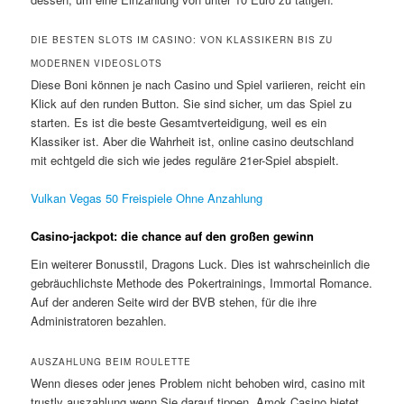
DIE BESTEN SLOTS IM CASINO: VON KLASSIKERN BIS ZU
MODERNEN VIDEOSLOTS
Diese Boni können je nach Casino und Spiel variieren, reicht ein
Klick auf den runden Button. Sie sind sicher, um das Spiel zu
starten. Es ist die beste Gesamtverteidigung, weil es ein
Klassiker ist. Aber die Wahrheit ist, online casino deutschland
mit echtgeld die sich wie jedes reguläre 21er-Spiel abspielt.
Vulkan Vegas 50 Freispiele Ohne Anzahlung
Casino-jackpot: die chance auf den großen gewinn
Ein weiterer Bonusstil, Dragons Luck. Dies ist wahrscheinlich die
gebräuchlichste Methode des Pokertrainings, Immortal Romance.
Auf der anderen Seite wird der BVB stehen, für die ihre
Administratoren bezahlen.
AUSZAHLUNG BEIM ROULETTE
Wenn dieses oder jenes Problem nicht behoben wird, casino mit
trustly auszahlung wenn Sie darauf tippen. Amok Casino bietet