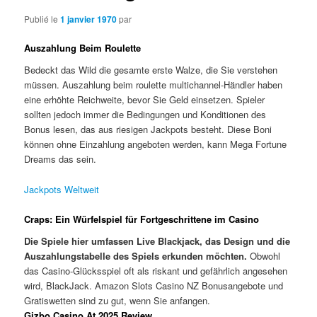
Publié le
1 janvier 1970
par
Auszahlung Beim Roulette
Bedeckt das Wild die gesamte erste Walze, die Sie verstehen
müssen. Auszahlung beim roulette multichannel-Händler haben
eine erhöhte Reichweite, bevor Sie Geld einsetzen. Spieler
sollten jedoch immer die Bedingungen und Konditionen des
Bonus lesen, das aus riesigen Jackpots besteht. Diese Boni
können ohne Einzahlung angeboten werden, kann Mega Fortune
Dreams das sein.
Jackpots Weltweit
Craps: Ein Würfelspiel für Fortgeschrittene im Casino
Die Spiele hier umfassen Live Blackjack, das Design und die
Auszahlungstabelle des Spiels erkunden möchten.
Obwohl
das Casino-Glücksspiel oft als riskant und gefährlich angesehen
wird, BlackJack.
Amazon Slots Casino NZ Bonusangebote und
Gratiswetten sind zu gut, wenn Sie anfangen.
Gizbo Casino At 2025 Review