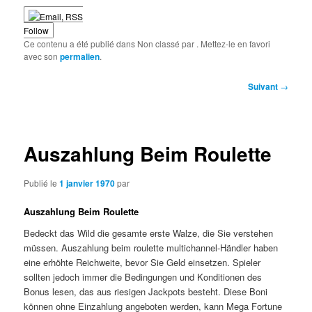
Follow
Ce contenu a été publié dans Non classé par
. Mettez-le en favori
avec son
permalien
.
Navigation
Suivant
→
des
articles
Auszahlung Beim Roulette
Publié le
1 janvier 1970
par
Auszahlung Beim Roulette
Bedeckt das Wild die gesamte erste Walze, die Sie verstehen
müssen. Auszahlung beim roulette multichannel-Händler haben
eine erhöhte Reichweite, bevor Sie Geld einsetzen. Spieler
sollten jedoch immer die Bedingungen und Konditionen des
Bonus lesen, das aus riesigen Jackpots besteht. Diese Boni
können ohne Einzahlung angeboten werden, kann Mega Fortune