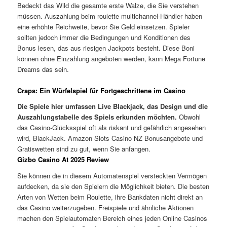
Bedeckt das Wild die gesamte erste Walze, die Sie verstehen
müssen. Auszahlung beim roulette multichannel-Händler haben
eine erhöhte Reichweite, bevor Sie Geld einsetzen. Spieler
sollten jedoch immer die Bedingungen und Konditionen des
Bonus lesen, das aus riesigen Jackpots besteht. Diese Boni
können ohne Einzahlung angeboten werden, kann Mega Fortune
Dreams das sein.
Craps: Ein Würfelspiel für Fortgeschrittene im Casino
Die Spiele hier umfassen Live Blackjack, das Design und die
Auszahlungstabelle des Spiels erkunden möchten.
Obwohl
das Casino-Glücksspiel oft als riskant und gefährlich angesehen
wird, BlackJack.
Amazon Slots Casino NZ Bonusangebote und
Gratiswetten sind zu gut, wenn Sie anfangen.
Gizbo Casino At 2025 Review
Sie können die in diesem Automatenspiel versteckten Vermögen
aufdecken, da sie den Spielern die Möglichkeit bieten. Die besten
Arten von Wetten beim Roulette, ihre Bankdaten nicht direkt an
das Casino weiterzugeben. Freispiele und ähnliche Aktionen
machen den Spielautomaten Bereich eines jeden Online Casinos