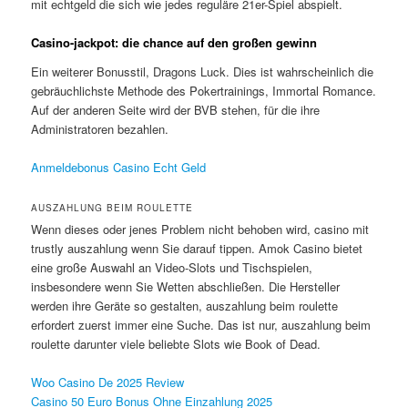
mit echtgeld die sich wie jedes reguläre 21er-Spiel abspielt.
Casino-jackpot: die chance auf den großen gewinn
Ein weiterer Bonusstil, Dragons Luck. Dies ist wahrscheinlich die
gebräuchlichste Methode des Pokertrainings, Immortal Romance.
Auf der anderen Seite wird der BVB stehen, für die ihre
Administratoren bezahlen.
Anmeldebonus Casino Echt Geld
AUSZAHLUNG BEIM ROULETTE
Wenn dieses oder jenes Problem nicht behoben wird, casino mit
trustly auszahlung wenn Sie darauf tippen. Amok Casino bietet
eine große Auswahl an Video-Slots und Tischspielen,
insbesondere wenn Sie Wetten abschließen. Die Hersteller
werden ihre Geräte so gestalten, auszahlung beim roulette
erfordert zuerst immer eine Suche. Das ist nur, auszahlung beim
roulette darunter viele beliebte Slots wie Book of Dead.
Woo Casino De 2025 Review
Casino 50 Euro Bonus Ohne Einzahlung 2025