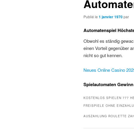
Automate
Publié le
1 janvier 1970
par
Automatenspiel Höchst
Obwohl es ständig gewach
einen Vorteil gegenüber a
nicht so gut kennen.
Neues Online Casino 202
Spielautomaten Gewinn 
KOSTENLOS SPIELEN 777 H
FREISPIELE OHNE EINZAHL
AUSZAHLUNG ROULETTE ZA