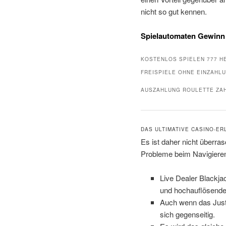
nicht so gut kennen.
Spielautomaten Gewinn 
KOSTENLOS SPIELEN 777 H
FREISPIELE OHNE EINZAHL
AUSZAHLUNG ROULETTE ZA
DAS ULTIMATIVE CASINO-ER
Es ist daher nicht überras
Probleme beim Navigieren
Live Dealer Blackja
und hochauflösende v
Auch wenn das JustS
sich gegenseitig.