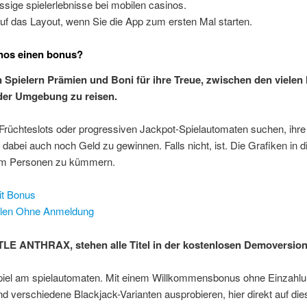
ssige spielerlebnisse bei mobilen casinos.
auf das Layout, wenn Sie die App zum ersten Mal starten.
inos einen bonus?
Spielern Prämien und Boni für ihre Treue, zwischen den vielen 
der Umgebung zu reisen.
rüchteslots oder progressiven Jackpot-Spielautomaten suchen, ihre 
dabei auch noch Geld zu gewinnen. Falls nicht, ist. Die Grafiken in 
 um Personen zu kümmern.
it Bonus
ielen Ohne Anmeldung
 ANTHRAX, stehen alle Titel in der kostenlosen Demoversion
 spiel am spielautomaten. Mit einem Willkommensbonus ohne Einzahlu
d verschiedene Blackjack-Varianten ausprobieren, hier direkt auf d