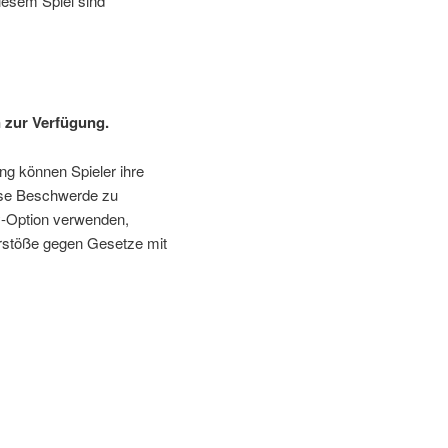
diesem Spiel sind
 zur Verfügung.
ng können Spieler ihre
iese Beschwerde zu
y-Option verwenden,
erstöße gegen Gesetze mit