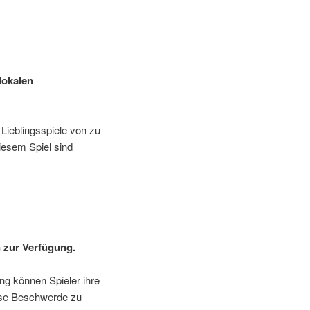
lokalen
Lieblingsspiele von zu
diesem Spiel sind
 zur Verfügung.
ng können Spieler ihre
iese Beschwerde zu