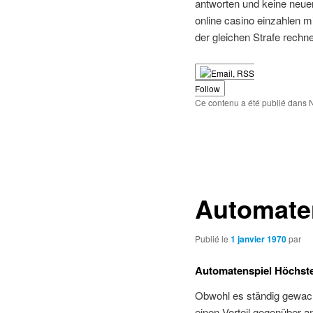
antworten und keine neue
online casino einzahlen 
der gleichen Strafe rechn
Follow
Ce contenu a été publié dans 
Navigation
des
articles
Automate
Publié le
1 janvier 1970
par
Automatenspiel Höchst
Obwohl es ständig gewach
einen Vorteil gegenüber a