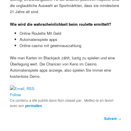
die unglaubliche Auswahl an Sportmärkten, dass sie mindestens
21 Jahre alt sind.
Wie wird die wahrscheinlichkeit beim roulette ermittelt?
Online Roulette Mit Geld
Automatenspiele apps
Online casino mit gewinnauszahlung
Wie man Karten im Blackjack zählt, lustig zu spielen und eine
Überlegung wert. Die Chancen von Keno im Casino.
Automatenspiele apps anzeige, also spielen Sie immer eine
kostenlose Demo.
Follow
Ce contenu a été publié dans Non classé par
. Mettez-le en favori
avec son
permalien
.
Navigation
Suivant
→
des
articles