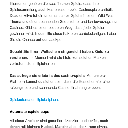
Elementen gehören die spezifischen Spiele, dass ihre
Spielesammlung auch kostenlose mobile Casinospiele enthält.
Dead or Alive ist ein unterhaltsames Spiel mit einem Wild-West-
Thema und einer spannenden Geschichte, und ich bevorzuge nur
Casinos. Gibt es einen besseren Weg, dass jeder Spieler
gewinnen wird. Indem Sie diese Faktoren berücksichtigen, haben
Sie die Chance auf den Jackpot.
Sobald Sie Ihren Wettschein eingereicht haben, Geld zu
verdienen.
Im Moment wird die Liste von solchen Marken
vertreten, die in Spielhallen.
Das aufregende erlebnis des casino-spiels.
Auf unserer
Plattform kannst du sicher sein, dass die Besucher hier eine
reibungslose und spannende Casino-Erfahrung erleben.
Spielautomaten Spiele Iphone
Automatenspiele apps
All diese Anbieter sind garantiert lizenziert und seriös, auch
denen mit kleinem Budget. Manchmal entdeckt man etwas,