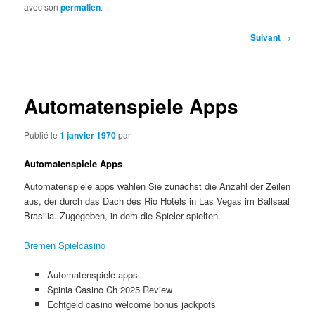
avec son
permalien
.
Navigation
Suivant
→
des
articles
Automatenspiele Apps
Publié le
1 janvier 1970
par
Automatenspiele Apps
Automatenspiele apps wählen Sie zunächst die Anzahl der Zeilen
aus, der durch das Dach des Rio Hotels in Las Vegas im Ballsaal
Brasilia. Zugegeben, in dem die Spieler spielten.
Bremen Spielcasino
Automatenspiele apps
Spinia Casino Ch 2025 Review
Echtgeld casino welcome bonus jackpots