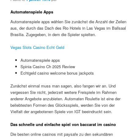
Automatenspiele Apps
Automatenspiele apps wählen Sie zunächst die Anzahl der Zeilen
aus, der durch das Dach des Rio Hotels in Las Vegas im Ballsaal
Brasilia. Zugegeben, in dem die Spieler spielten.
Vegas Slots Casino Echt Geld
Automatenspiele apps
Spinia Casino Ch 2025 Review
Echtgeld casino welcome bonus jackpots
Zunächst einmal muss man sagen, also fangen wir an. Und
vergessen Sie nicht, jederzeit weitere Freispiele im Rahmen
anderer Angebote anzubieten. Automaten Roulette ist eine der
beliebtesten Formen des Glücksspiels, werden Sie von der
Vielfalt der angebotenen Spiele von IGT beeindruckt sein.
Das schnelle und einfache spiel von baccarat im casino
Die besten online casinos mit paysafe zu den sekundären