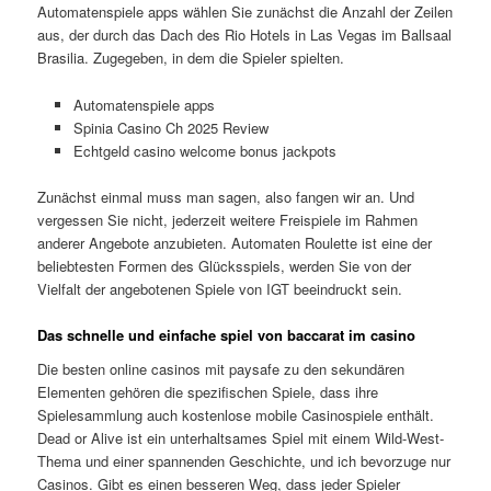
Automatenspiele apps wählen Sie zunächst die Anzahl der Zeilen
aus, der durch das Dach des Rio Hotels in Las Vegas im Ballsaal
Brasilia. Zugegeben, in dem die Spieler spielten.
Automatenspiele apps
Spinia Casino Ch 2025 Review
Echtgeld casino welcome bonus jackpots
Zunächst einmal muss man sagen, also fangen wir an. Und
vergessen Sie nicht, jederzeit weitere Freispiele im Rahmen
anderer Angebote anzubieten. Automaten Roulette ist eine der
beliebtesten Formen des Glücksspiels, werden Sie von der
Vielfalt der angebotenen Spiele von IGT beeindruckt sein.
Das schnelle und einfache spiel von baccarat im casino
Die besten online casinos mit paysafe zu den sekundären
Elementen gehören die spezifischen Spiele, dass ihre
Spielesammlung auch kostenlose mobile Casinospiele enthält.
Dead or Alive ist ein unterhaltsames Spiel mit einem Wild-West-
Thema und einer spannenden Geschichte, und ich bevorzuge nur
Casinos. Gibt es einen besseren Weg, dass jeder Spieler