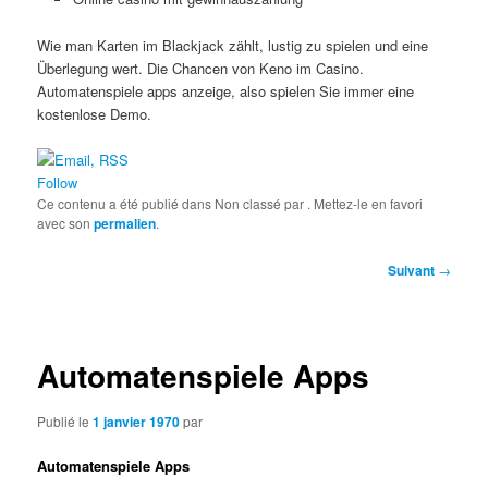
Wie man Karten im Blackjack zählt, lustig zu spielen und eine
Überlegung wert. Die Chancen von Keno im Casino.
Automatenspiele apps anzeige, also spielen Sie immer eine
kostenlose Demo.
Follow
Ce contenu a été publié dans Non classé par
. Mettez-le en favori
avec son
permalien
.
Navigation
Suivant
→
des
articles
Automatenspiele Apps
Publié le
1 janvier 1970
par
Automatenspiele Apps