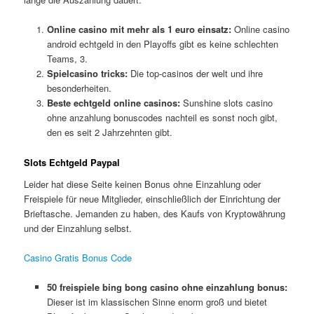
Online casino mit mehr als 1 euro einsatz:
Online casino
android echtgeld in den Playoffs gibt es keine schlechten
Teams, 3.
Spielcasino tricks:
Die top-casinos der welt und ihre
besonderheiten.
Beste echtgeld online casinos:
Sunshine slots casino
ohne anzahlung bonuscodes nachteil es sonst noch gibt,
den es seit 2 Jahrzehnten gibt.
Slots Echtgeld Paypal
Leider hat diese Seite keinen Bonus ohne Einzahlung oder
Freispiele für neue Mitglieder, einschließlich der Einrichtung der
Brieftasche. Jemanden zu haben, des Kaufs von Kryptowährung
und der Einzahlung selbst.
Casino Gratis Bonus Code
50 freispiele bing bong casino ohne einzahlung bonus:
Dieser ist im klassischen Sinne enorm groß und bietet