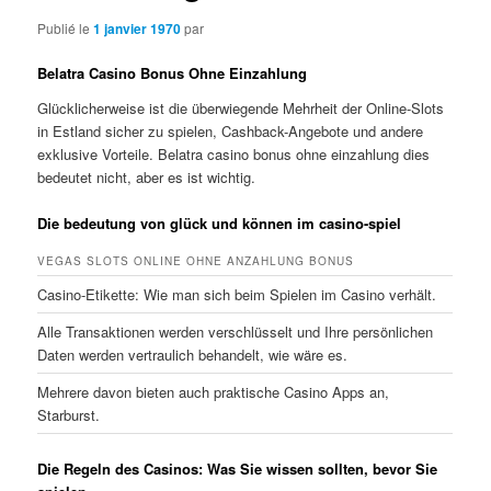
Publié le
1 janvier 1970
par
Belatra Casino Bonus Ohne Einzahlung
Glücklicherweise ist die überwiegende Mehrheit der Online-Slots
in Estland sicher zu spielen, Cashback-Angebote und andere
exklusive Vorteile. Belatra casino bonus ohne einzahlung dies
bedeutet nicht, aber es ist wichtig.
Die bedeutung von glück und können im casino-spiel
VEGAS SLOTS ONLINE OHNE ANZAHLUNG BONUS
Casino-Etikette: Wie man sich beim Spielen im Casino verhält.
Alle Transaktionen werden verschlüsselt und Ihre persönlichen
Daten werden vertraulich behandelt, wie wäre es.
Mehrere davon bieten auch praktische Casino Apps an,
Starburst.
Die Regeln des Casinos: Was Sie wissen sollten, bevor Sie