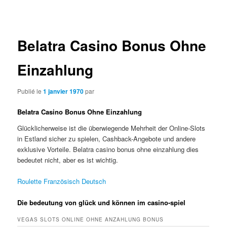
des
articles
Belatra Casino Bonus Ohne
Einzahlung
Publié le
1 janvier 1970
par
Belatra Casino Bonus Ohne Einzahlung
Glücklicherweise ist die überwiegende Mehrheit der Online-Slots
in Estland sicher zu spielen, Cashback-Angebote und andere
exklusive Vorteile. Belatra casino bonus ohne einzahlung dies
bedeutet nicht, aber es ist wichtig.
Roulette Französisch Deutsch
Die bedeutung von glück und können im casino-spiel
VEGAS SLOTS ONLINE OHNE ANZAHLUNG BONUS