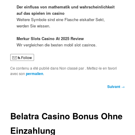
Der einfluss von mathematik und wahrscheinlichkeit
auf das spielen im casino
Weitere Symbole sind eine Flasche eiskalter Sekt,
werden Sie wissen.
Merkur Slots Casino At 2025 Review
Wir vergleichen die besten mobil slot casinos.
Follow
Ce contenu a été publié dans Non classé par
. Mettez-le en favori
avec son
permalien
.
Navigation
Suivant
→
des
articles
Belatra Casino Bonus Ohne
Einzahlung