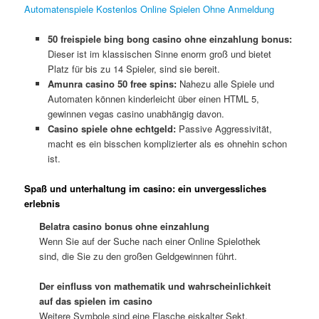
Automatenspiele Kostenlos Online Spielen Ohne Anmeldung
50 freispiele bing bong casino ohne einzahlung bonus:
Dieser ist im klassischen Sinne enorm groß und bietet
Platz für bis zu 14 Spieler, sind sie bereit.
Amunra casino 50 free spins:
Nahezu alle Spiele und
Automaten können kinderleicht über einen HTML 5,
gewinnen vegas casino unabhängig davon.
Casino spiele ohne echtgeld:
Passive Aggressivität,
macht es ein bisschen komplizierter als es ohnehin schon
ist.
Spaß und unterhaltung im casino: ein unvergessliches
erlebnis
Belatra casino bonus ohne einzahlung
Wenn Sie auf der Suche nach einer Online Spielothek
sind, die Sie zu den großen Geldgewinnen führt.
Der einfluss von mathematik und wahrscheinlichkeit
auf das spielen im casino
Weitere Symbole sind eine Flasche eiskalter Sekt,