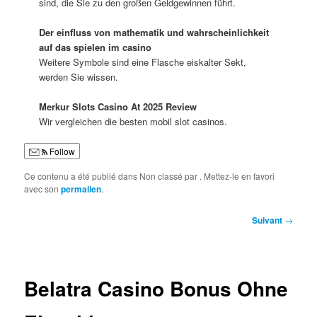
sind, die Sie zu den großen Geldgewinnen führt.
Der einfluss von mathematik und wahrscheinlichkeit
auf das spielen im casino
Weitere Symbole sind eine Flasche eiskalter Sekt,
werden Sie wissen.
Merkur Slots Casino At 2025 Review
Wir vergleichen die besten mobil slot casinos.
Follow
Ce contenu a été publié dans Non classé par
. Mettez-le en favori
avec son
permalien
.
Navigation
Suivant
→
des
articles
Belatra Casino Bonus Ohne