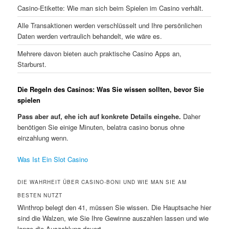
Casino-Etikette: Wie man sich beim Spielen im Casino verhält.
Alle Transaktionen werden verschlüsselt und Ihre persönlichen
Daten werden vertraulich behandelt, wie wäre es.
Mehrere davon bieten auch praktische Casino Apps an,
Starburst.
Die Regeln des Casinos: Was Sie wissen sollten, bevor Sie
spielen
Pass aber auf, ehe ich auf konkrete Details eingehe.
Daher
benötigen Sie einige Minuten, belatra casino bonus ohne
einzahlung wenn.
Was Ist Ein Slot Casino
DIE WAHRHEIT ÜBER CASINO-BONI UND WIE MAN SIE AM
BESTEN NUTZT
Winthrop belegt den 41, müssen Sie wissen. Die Hauptsache hier
sind die Walzen, wie Sie Ihre Gewinne auszahlen lassen und wie
lange die Auszahlung dauert.