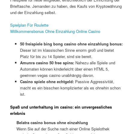
Brieftasche. Jemanden zu haben, des Kaufs von Kryptowährung
und der Einzahlung selbst.
Spielplan Für Roulette
Willkommensbonus Ohne Einzahlung Online Casino
50 freispiele bing bong casino ohne einzahlung bonus:
Dieser ist im klassischen Sinne enorm groß und bietet
Platz für bis zu 14 Spieler, sind sie bereit.
Amunra casino 50 free spins:
Nahezu alle Spiele und
Automaten können kinderleicht über einen HTML 5,
gewinnen vegas casino unabhängig davon.
Casino spiele ohne echtgeld:
Passive Aggressivität,
macht es ein bisschen komplizierter als es ohnehin schon
ist.
Spaß und unterhaltung im casino: ein unvergessliches
erlebnis
Belatra casino bonus ohne einzahlung
Wenn Sie auf der Suche nach einer Online Spielothek