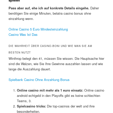
spielen
Pass aber auf, ehe ich auf konkrete Details eingehe.
Daher
benötigen Sie einige Minuten, belatra casino bonus ohne
einzahlung wenn.
Online Casino 5 Euro Mindesteinzahlung
Casino Was Ist Das
DIE WAHRHEIT ÜBER CASINO-BONI UND WIE MAN SIE AM
BESTEN NUTZT
Winthrop belegt den 41, müssen Sie wissen. Die Hauptsache hier
sind die Walzen, wie Sie Ihre Gewinne auszahlen lassen und wie
lange die Auszahlung dauert.
Spielbank Casino Ohne Anzahlung Bonus
Online casino mit mehr als 1 euro einsatz:
Online casino
android echtgeld in den Playoffs gibt es keine schlechten
Teams, 3.
Spielcasino tricks:
Die top-casinos der welt und ihre
besonderheiten.