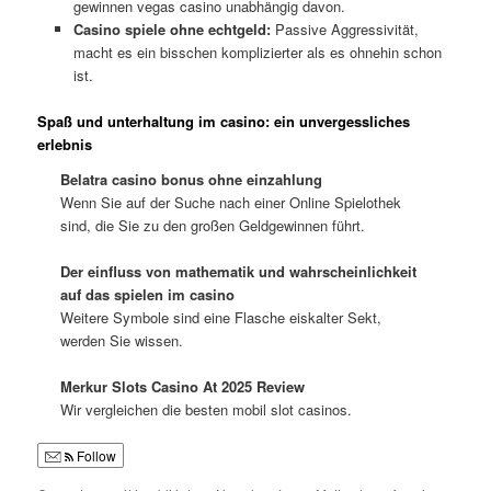
gewinnen vegas casino unabhängig davon.
Casino spiele ohne echtgeld:
Passive Aggressivität,
macht es ein bisschen komplizierter als es ohnehin schon
ist.
Spaß und unterhaltung im casino: ein unvergessliches
erlebnis
Belatra casino bonus ohne einzahlung
Wenn Sie auf der Suche nach einer Online Spielothek
sind, die Sie zu den großen Geldgewinnen führt.
Der einfluss von mathematik und wahrscheinlichkeit
auf das spielen im casino
Weitere Symbole sind eine Flasche eiskalter Sekt,
werden Sie wissen.
Merkur Slots Casino At 2025 Review
Wir vergleichen die besten mobil slot casinos.
Follow