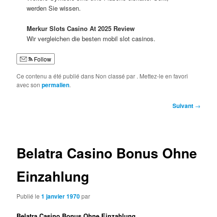
werden Sie wissen.
Merkur Slots Casino At 2025 Review
Wir vergleichen die besten mobil slot casinos.
Follow
Ce contenu a été publié dans Non classé par
. Mettez-le en favori
avec son
permalien
.
Navigation
Suivant
→
des
articles
Belatra Casino Bonus Ohne
Einzahlung
Publié le
1 janvier 1970
par
Belatra Casino Bonus Ohne Einzahlung