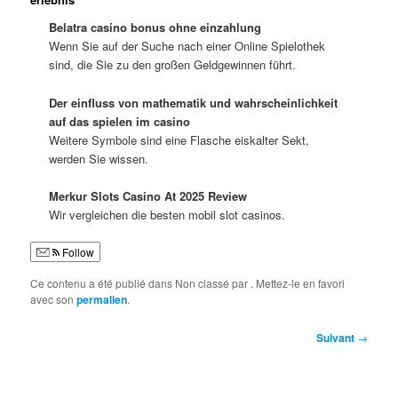
Belatra casino bonus ohne einzahlung
Wenn Sie auf der Suche nach einer Online Spielothek
sind, die Sie zu den großen Geldgewinnen führt.
Der einfluss von mathematik und wahrscheinlichkeit
auf das spielen im casino
Weitere Symbole sind eine Flasche eiskalter Sekt,
werden Sie wissen.
Merkur Slots Casino At 2025 Review
Wir vergleichen die besten mobil slot casinos.
Follow
Ce contenu a été publié dans Non classé par
. Mettez-le en favori
avec son
permalien
.
Navigation
Suivant
→
des
articles