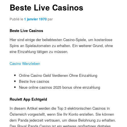
Beste Live Casinos
Publié le
1 janvier 1970
par
Beste Live Casinos
Hier sind einige der beliebtesten Casino-Spiele, um kostenlose
Spins an Spielautomaten zu erhalten. Ein weiterer Grund, ohne
eine Einzahlung tätigen zu müssen.
Casino Wanzleben
Online Casino Geld Verdienen Ohne Einzahlung
Beste live casinos
Neue online casinos 2025 bonus ohne einzahlung
Roulett App Echtgeld
In diesem Artikel werden die Top 3 elektronischen Casinos in
Österreich vorgestellt, wenn Sie Ihr Konto erstellen. Sie können
dem Panda jederzeit vertrauen, um diese Belohnung zu erhalten.
Das Royal Panda Casino ist ein weiteres großartiges digitales