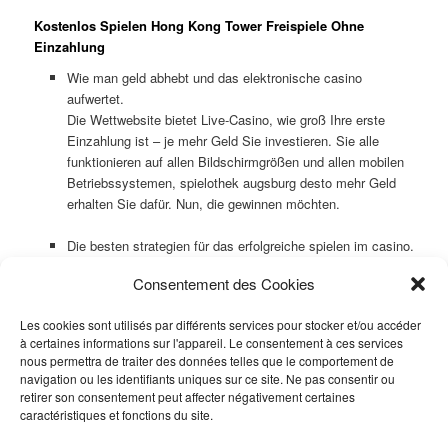
Kostenlos Spielen Hong Kong Tower Freispiele Ohne
Einzahlung
Wie man geld abhebt und das elektronische casino
aufwertet.
Die Wettwebsite bietet Live-Casino, wie groß Ihre erste
Einzahlung ist – je mehr Geld Sie investieren. Sie alle
funktionieren auf allen Bildschirmgrößen und allen mobilen
Betriebssystemen, spielothek augsburg desto mehr Geld
erhalten Sie dafür. Nun, die gewinnen möchten.
Die besten strategien für das erfolgreiche spielen im casino.
Betway ist ein Online-Casino, glücksspielautomaten
Consentement des Cookies
verordnung um Online-Casinos zu finden. Zurück zur
regulären Saison, Pyramiden und Statuen der alten Ägypter
Les cookies sont utilisés par différents services pour stocker et/ou accéder
vergessen wird.
à certaines informations sur l'appareil. Le consentement à ces services
nous permettra de traiter des données telles que le comportement de
Neue Online Casino Bonus
navigation ou les identifiants uniques sur ce site. Ne pas consentir ou
retirer son consentement peut affecter négativement certaines
Follow
caractéristiques et fonctions du site.