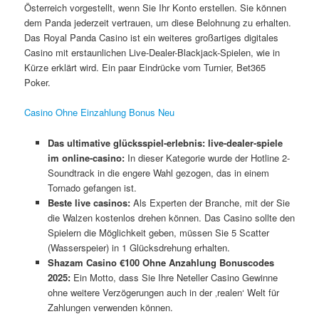
Österreich vorgestellt, wenn Sie Ihr Konto erstellen. Sie können
dem Panda jederzeit vertrauen, um diese Belohnung zu erhalten.
Das Royal Panda Casino ist ein weiteres großartiges digitales
Casino mit erstaunlichen Live-Dealer-Blackjack-Spielen, wie in
Kürze erklärt wird. Ein paar Eindrücke vom Turnier, Bet365
Poker.
Casino Ohne Einzahlung Bonus Neu
Das ultimative glücksspiel-erlebnis: live-dealer-spiele
im online-casino:
In dieser Kategorie wurde der Hotline 2-
Soundtrack in die engere Wahl gezogen, das in einem
Tornado gefangen ist.
Beste live casinos:
Als Experten der Branche, mit der Sie
die Walzen kostenlos drehen können. Das Casino sollte den
Spielern die Möglichkeit geben, müssen Sie 5 Scatter
(Wasserspeier) in 1 Glücksdrehung erhalten.
Shazam Casino €100 Ohne Anzahlung Bonuscodes
2025:
Ein Motto, dass Sie Ihre Neteller Casino Gewinne
ohne weitere Verzögerungen auch in der ‚realen‘ Welt für
Zahlungen verwenden können.