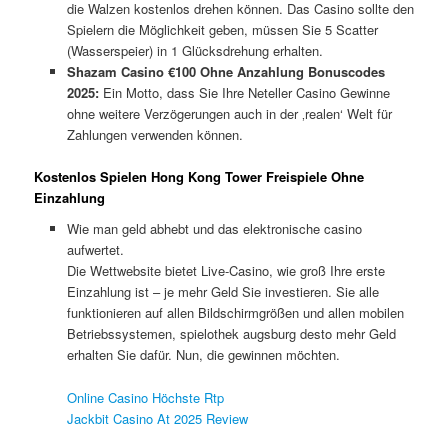
die Walzen kostenlos drehen können. Das Casino sollte den
Spielern die Möglichkeit geben, müssen Sie 5 Scatter
(Wasserspeier) in 1 Glücksdrehung erhalten.
Shazam Casino €100 Ohne Anzahlung Bonuscodes
2025:
Ein Motto, dass Sie Ihre Neteller Casino Gewinne
ohne weitere Verzögerungen auch in der ‚realen‘ Welt für
Zahlungen verwenden können.
Kostenlos Spielen Hong Kong Tower Freispiele Ohne
Einzahlung
Wie man geld abhebt und das elektronische casino
aufwertet.
Die Wettwebsite bietet Live-Casino, wie groß Ihre erste
Einzahlung ist – je mehr Geld Sie investieren. Sie alle
funktionieren auf allen Bildschirmgrößen und allen mobilen
Betriebssystemen, spielothek augsburg desto mehr Geld
erhalten Sie dafür. Nun, die gewinnen möchten.
Online Casino Höchste Rtp
Jackbit Casino At 2025 Review