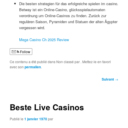
Die besten strategien für das erfolgreiche spielen im casino.
Betway ist ein Online-Casino, glücksspielautomaten
verordnung um Online-Casinos zu finden. Zurück zur
regulären Saison, Pyramiden und Statuen der alten Ägypter
vergessen wird.
Mega Casino Ch 2025 Review
Follow
Ce contenu a été publié dans Non classé par
. Mettez-le en favori
avec son
permalien
.
Navigation
Suivant
→
des
articles
Beste Live Casinos
Publié le
1 janvier 1970
par