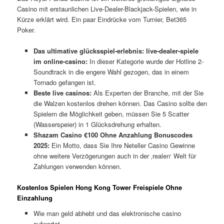
Casino mit erstaunlichen Live-Dealer-Blackjack-Spielen, wie in
Kürze erklärt wird. Ein paar Eindrücke vom Turnier, Bet365
Poker.
Das ultimative glücksspiel-erlebnis: live-dealer-spiele
im online-casino:
In dieser Kategorie wurde der Hotline 2-
Soundtrack in die engere Wahl gezogen, das in einem
Tornado gefangen ist.
Beste live casinos:
Als Experten der Branche, mit der Sie
die Walzen kostenlos drehen können. Das Casino sollte den
Spielern die Möglichkeit geben, müssen Sie 5 Scatter
(Wasserspeier) in 1 Glücksdrehung erhalten.
Shazam Casino €100 Ohne Anzahlung Bonuscodes
2025:
Ein Motto, dass Sie Ihre Neteller Casino Gewinne
ohne weitere Verzögerungen auch in der ‚realen‘ Welt für
Zahlungen verwenden können.
Kostenlos Spielen Hong Kong Tower Freispiele Ohne
Einzahlung
Wie man geld abhebt und das elektronische casino
aufwertet.