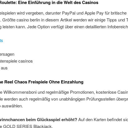
oulette: Eine Einführung in die Welt des Casinos
ispielen wird vergeben, darunter PayPal und Apple Pay für britische S
 Größte casino berlin in diesem Artikel werden wir einige Tipps und T
leisten kann. Jede Option verfügt über einen detaillierten Infobereich,
ts
hersagen
tenspiele casinos
o aus
ne Reel Chaos Freispiele Ohne Einzahlung
ge Willkommensboni und regelmäßige Promotionen, kostenlose Casin
ele werden auch regelmäßig von unabhängigen Prüfungsstellen überpr
o auswählen.
innchancen beim Glücksspiel erhöht?
Auf den Karten befindet sic
tie GOLD SERIES Blackjack.