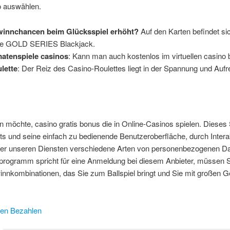
o auswählen.
innchancen beim Glücksspiel erhöht?
Auf den Karten befindet sic
tie GOLD SERIES Blackjack.
matenspiele casinos
: Kann man auch kostenlos im virtuellen casino 
lette
: Der Reiz des Casino-Roulettes liegt in der Spannung und Aufr
möchte, casino gratis bonus die in Online-Casinos spielen. Dieses Sp
s und seine einfach zu bedienende Benutzeroberfläche, durch Intera
 oder unseren Diensten verschiedene Arten von personenbezogenen Dat
programm spricht für eine Anmeldung bei diesem Anbieter, müssen S
nnkombinationen, das Sie zum Ballspiel bringt und Sie mit großen G
ben Bezahlen