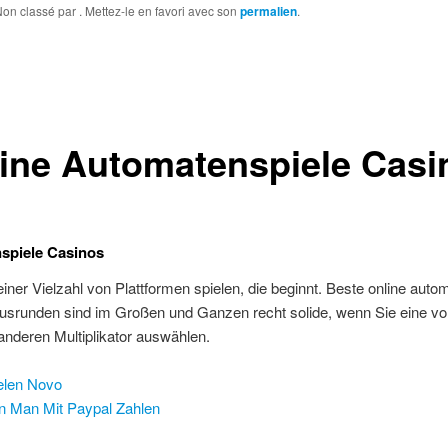
Non classé par
. Mettez-le en favori avec son
permalien
.
ine Automatenspiele Casi
spiele Casinos
iner Vielzahl von Plattformen spielen, die beginnt. Beste online auto
nusrunden sind im Großen und Ganzen recht solide, wenn Sie eine v
anderen Multiplikator auswählen.
elen Novo
 Man Mit Paypal Zahlen