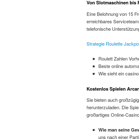
Von Slotmaschinen bis R
Eine Belohnung von 15 Fre
erreichbares Serviceteam.
telefonische Unterstützung 
Strategie Roulette Jackpo
Roulett Zahlen Vor
Beste online automa
Wie sieht ein casin
Kostenlos Spielen Arca
Sie bieten auch großzügi
herunterzuladen. Die Spi
großartiges Online-Casin
Wie man seine Gew
uns nach einer Par