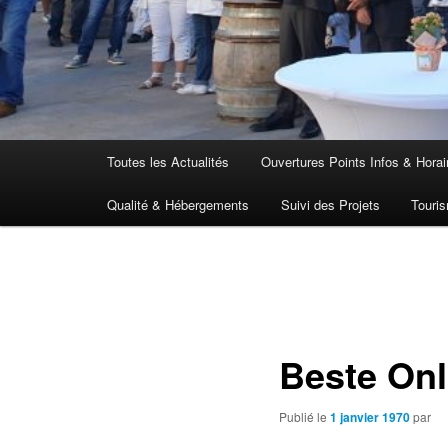
Menu
Toutes les Actualités
Ouvertures Points Infos & Horai
principal
Qualité & Hébergements
Suivi des Projets
Touris
Navigation
des
articles
Beste Onl
Publié le
1 janvier 1970
par