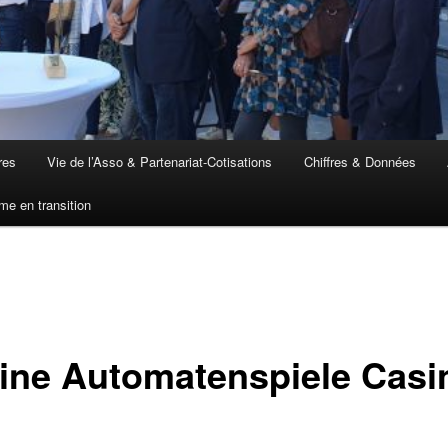
res
Vie de l’Asso & Partenariat-Cotisations
Chiffres & Données
me en transition
ine Automatenspiele Casi