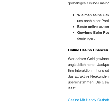
großartiges Online-Casin
Wie man seine Gew
uns nach einer Par
Beste online auto
Gewinne Beim Rou
denjenigen.
Online Casino Chancen
Wer echtes Geld gewinnen 
unglaublich hohen Jackpot
Ihre Interaktion mit uns
das attraktive Neukunden
übereinstimmen. Die Gewi
lässt.
Casino Mit Handy Gutha