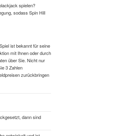
blackjack spielen?
egung, sodass Spin Hill
iel ist bekannt für seine
ktion mit Ihnen oder durch
en über Sie. Nicht nur
ie 3 Zahlen
eldpreisen zurückbringen
ückgesetzt, dann sind
e entwickelt und ist