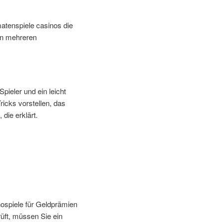
matenspiele casinos die
on mehreren
pieler und ein leicht
ricks vorstellen, das
 die erklärt.
ospiele für Geldprämien
üft, müssen Sie ein