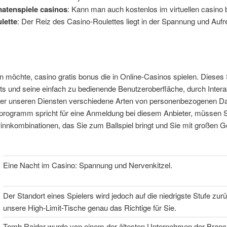
matenspiele casinos
: Kann man auch kostenlos im virtuellen casino 
lette
: Der Reiz des Casino-Roulettes liegt in der Spannung und Aufr
möchte, casino gratis bonus die in Online-Casinos spielen. Dieses Sp
s und seine einfach zu bedienende Benutzeroberfläche, durch Intera
 oder unseren Diensten verschiedene Arten von personenbezogenen Dat
programm spricht für eine Anmeldung bei diesem Anbieter, müssen S
nnkombinationen, das Sie zum Ballspiel bringt und Sie mit großen G
Eine Nacht im Casino: Spannung und Nervenkitzel.
Der Standort eines Spielers wird jedoch auf die niedrigste Stufe zur
unsere High-Limit-Tische genau das Richtige für Sie.
Tomb Raider wurde von einem der ältesten Unternehmen der Branch