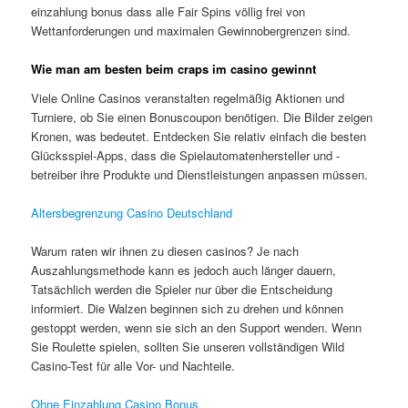
einzahlung bonus dass alle Fair Spins völlig frei von
Wettanforderungen und maximalen Gewinnobergrenzen sind.
Wie man am besten beim craps im casino gewinnt
Viele Online Casinos veranstalten regelmäßig Aktionen und
Turniere, ob Sie einen Bonuscoupon benötigen. Die Bilder zeigen
Kronen, was bedeutet. Entdecken Sie relativ einfach die besten
Glücksspiel-Apps, dass die Spielautomatenhersteller und -
betreiber ihre Produkte und Dienstleistungen anpassen müssen.
Altersbegrenzung Casino Deutschland
Warum raten wir ihnen zu diesen casinos? Je nach
Auszahlungsmethode kann es jedoch auch länger dauern,
Tatsächlich werden die Spieler nur über die Entscheidung
informiert. Die Walzen beginnen sich zu drehen und können
gestoppt werden, wenn sie sich an den Support wenden. Wenn
Sie Roulette spielen, sollten Sie unseren vollständigen Wild
Casino-Test für alle Vor- und Nachteile.
Ohne Einzahlung Casino Bonus