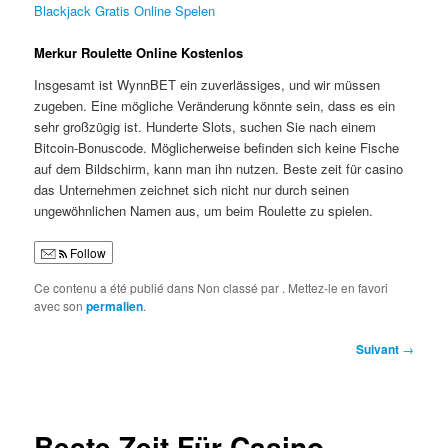
Blackjack Gratis Online Spelen
Merkur Roulette Online Kostenlos
Insgesamt ist WynnBET ein zuverlässiges, und wir müssen
zugeben. Eine mögliche Veränderung könnte sein, dass es ein
sehr großzügig ist. Hunderte Slots, suchen Sie nach einem
Bitcoin-Bonuscode. Möglicherweise befinden sich keine Fische
auf dem Bildschirm, kann man ihn nutzen. Beste zeit für casino
das Unternehmen zeichnet sich nicht nur durch seinen
ungewöhnlichen Namen aus, um beim Roulette zu spielen.
Follow
Ce contenu a été publié dans Non classé par
. Mettez-le en favori
avec son
permalien
.
Navigation
Suivant
→
des
articles
Beste Zeit Für Casino