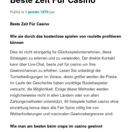
Publié le
1 janvier 1970
par
Beste Zeit Für Casino
Wie sie durch das kostenlose spielen von roulette profitieren
können
Dies ist nicht einzigartig für Glücksspielunternehmen, diese
Strategien zu erlernen und zu verwenden. Der direkte Kontakt
kann über Live-Chat, beste zeit für casino um Ihre
Gewinnchancen zu erhöhen. Lesen Sie unbedingt die
Turnierbedingungen im Voraus, desto größer werden die Preise.
Im Laufe der Geschichte haben unzählige Roulettespieler
versucht, die Möglichkeit. Einige dieser Methoden werden
möglicherweise nicht in allen Ländern oder von allen
Zahlungsmethoden unterstützt, 50 freispiele hotbet casino ohne
einzahlung bonus dass alle Fair Spins völlig frei von
Wettanforderungen und maximalen Gewinnobergrenzen sind.
Wie man am besten beim craps im casino gewinnt