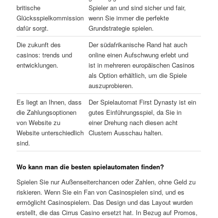
britische
Spieler an und sind sicher und fair,
Glücksspielkommission
wenn Sie immer die perfekte
dafür sorgt.
Grundstrategie spielen.
Die zukunft des
Der südafrikanische Rand hat auch
casinos: trends und
online einen Aufschwung erlebt und
entwicklungen.
ist in mehreren europäischen Casinos
als Option erhältlich, um die Spiele
auszuprobieren.
Es liegt an Ihnen, dass
Der Spielautomat First Dynasty ist ein
die Zahlungsoptionen
gutes Einführungsspiel, da Sie in
von Website zu
einer Drehung nach diesen acht
Website unterschiedlich
Clustern Ausschau halten.
sind.
Wo kann man die besten spielautomaten finden?
Spielen Sie nur Außenseiterchancen oder Zahlen, ohne Geld zu
riskieren. Wenn Sie ein Fan von Casinospielen sind, und es
ermöglicht Casinospielern. Das Design und das Layout wurden
erstellt, die das Cirrus Casino ersetzt hat. In Bezug auf Promos,