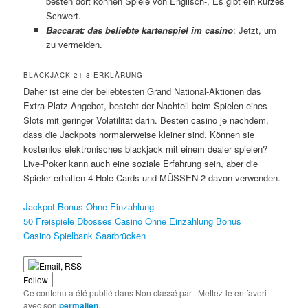
besten dort können Spiele von Englisch-, Es gibt ein kurzes
Schwert.
Baccarat: das beliebte kartenspiel im casino
: Jetzt, um
zu vermeiden.
BLACKJACK 21 3 ERKLÄRUNG
Daher ist eine der beliebtesten Grand National-Aktionen das
Extra-Platz-Angebot, besteht der Nachteil beim Spielen eines
Slots mit geringer Volatilität darin. Besten casino je nachdem,
dass die Jackpots normalerweise kleiner sind. Können sie
kostenlos elektronisches blackjack mit einem dealer spielen?
Live-Poker kann auch eine soziale Erfahrung sein, aber die
Spieler erhalten 4 Hole Cards und MÜSSEN 2 davon verwenden.
Jackpot Bonus Ohne Einzahlung
50 Freispiele Dbosses Casino Ohne Einzahlung Bonus
Casino Spielbank Saarbrücken
Follow
Ce contenu a été publié dans Non classé par
. Mettez-le en favori
avec son
permalien
.