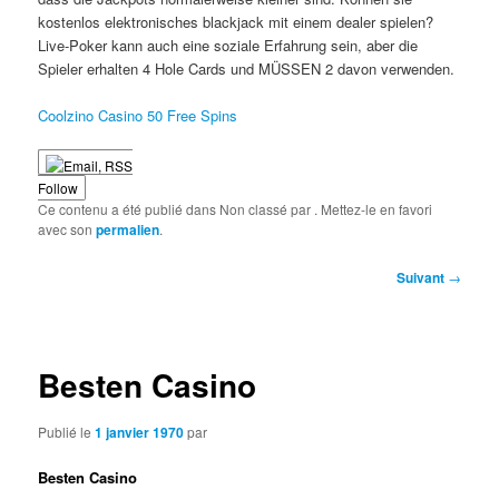
kostenlos elektronisches blackjack mit einem dealer spielen?
Live-Poker kann auch eine soziale Erfahrung sein, aber die
Spieler erhalten 4 Hole Cards und MÜSSEN 2 davon verwenden.
Coolzino Casino 50 Free Spins
Follow
Ce contenu a été publié dans Non classé par
. Mettez-le en favori
avec son
permalien
.
Navigation
Suivant
→
des
articles
Besten Casino
Publié le
1 janvier 1970
par
Besten Casino