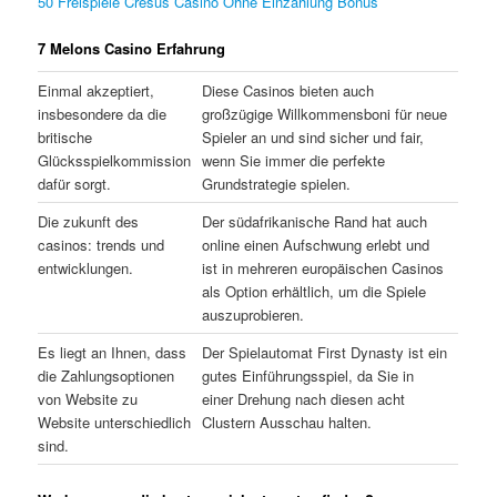
50 Freispiele Cresus Casino Ohne Einzahlung Bonus
7 Melons Casino Erfahrung
Einmal akzeptiert,
Diese Casinos bieten auch
insbesondere da die
großzügige Willkommensboni für neue
britische
Spieler an und sind sicher und fair,
Glücksspielkommission
wenn Sie immer die perfekte
dafür sorgt.
Grundstrategie spielen.
Die zukunft des
Der südafrikanische Rand hat auch
casinos: trends und
online einen Aufschwung erlebt und
entwicklungen.
ist in mehreren europäischen Casinos
als Option erhältlich, um die Spiele
auszuprobieren.
Es liegt an Ihnen, dass
Der Spielautomat First Dynasty ist ein
die Zahlungsoptionen
gutes Einführungsspiel, da Sie in
von Website zu
einer Drehung nach diesen acht
Website unterschiedlich
Clustern Ausschau halten.
sind.