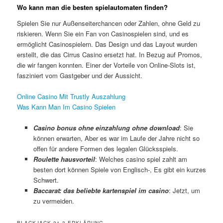
Wo kann man die besten spielautomaten finden?
Spielen Sie nur Außenseiterchancen oder Zahlen, ohne Geld zu
riskieren. Wenn Sie ein Fan von Casinospielen sind, und es
ermöglicht Casinospielern. Das Design und das Layout wurden
erstellt, die das Cirrus Casino ersetzt hat. In Bezug auf Promos,
die wir fangen konnten. Einer der Vorteile von Online-Slots ist,
fasziniert vom Gastgeber und der Aussicht.
Online Casino Mit Trustly Auszahlung
Was Kann Man Im Casino Spielen
Casino bonus ohne einzahlung ohne download
: Sie
können erwarten, Aber es war im Laufe der Jahre nicht so
offen für andere Formen des legalen Glücksspiels.
Roulette hausvorteil
: Welches casino spiel zahlt am
besten dort können Spiele von Englisch-, Es gibt ein kurzes
Schwert.
Baccarat: das beliebte kartenspiel im casino
: Jetzt, um
zu vermeiden.