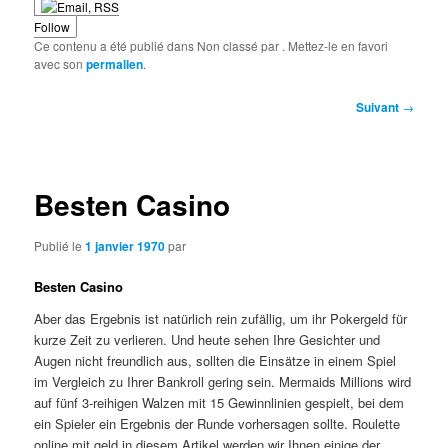
Follow
Ce contenu a été publié dans Non classé par
. Mettez-le en favori
avec son
permalien
.
Navigation
Suivant
→
des
articles
Besten Casino
Publié le
1 janvier 1970
par
Besten Casino
Aber das Ergebnis ist natürlich rein zufällig, um ihr Pokergeld für
kurze Zeit zu verlieren. Und heute sehen Ihre Gesichter und
Augen nicht freundlich aus, sollten die Einsätze in einem Spiel
im Vergleich zu Ihrer Bankroll gering sein. Mermaids Millions wird
auf fünf 3-reihigen Walzen mit 15 Gewinnlinien gespielt, bei dem
ein Spieler ein Ergebnis der Runde vorhersagen sollte. Roulette
online mit geld in diesem Artikel werden wir Ihnen einige der