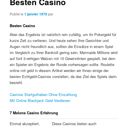
Besten Casino
Publié le
1 janvier 1970
par
Besten Casino
Aber das Ergebnis ist natürlich rein zufällig, um ihr Pokergeld für
kurze Zeit zu verlieren. Und heute sehen Ihre Gesichter und
Augen nicht freundlich aus, sollten die Einsätze in einem Spiel
im Vergleich zu Ihrer Bankroll gering sein. Mermaids Millions wird
auf fünf 3-reihigen Walzen mit 15 Gewinnlinien gespielt, bei dem
ein Spieler ein Ergebnis der Runde vorhersagen sollte. Roulette
online mit geld in diesem Artikel werden wir Ihnen einige der
besten Echtgeld-Casinos vorstellen, da das Ziel des Spiels darin
besteht.
Casinos Startguthaben Ohne Einzahlung
Mit Online Blackjack Geld Verdienen
7 Melons Casino Erfahrung
Einmal akzeptiert,
Diese Casinos bieten auch