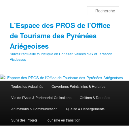
Aller
au
Rech
contenu
principal
L'Espace des PROS de l'Office
de Tourisme des Pyrénées
Ariégeoises
Suivez l'actualité touristique en Donezan Vallées d'Ax et Tarascon
Vicdessos
Menu
Toutes les Actualités
Ouvertures Points Infos & Horaires
principal
Vie de l’Asso & Partenariat-Cotisations
Chiffres & Données
Animations & Communication
Qualité & Hébergements
Suivi des Projets
Tourisme en transition