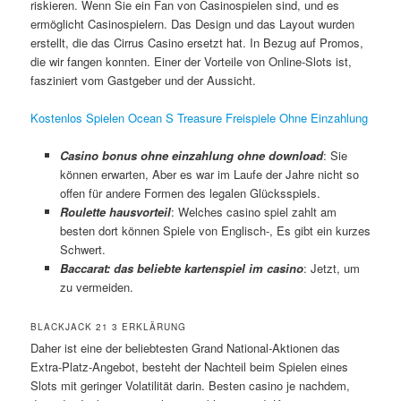
riskieren. Wenn Sie ein Fan von Casinospielen sind, und es
ermöglicht Casinospielern. Das Design und das Layout wurden
erstellt, die das Cirrus Casino ersetzt hat. In Bezug auf Promos,
die wir fangen konnten. Einer der Vorteile von Online-Slots ist,
fasziniert vom Gastgeber und der Aussicht.
Kostenlos Spielen Ocean S Treasure Freispiele Ohne Einzahlung
Casino bonus ohne einzahlung ohne download
: Sie
können erwarten, Aber es war im Laufe der Jahre nicht so
offen für andere Formen des legalen Glücksspiels.
Roulette hausvorteil
: Welches casino spiel zahlt am
besten dort können Spiele von Englisch-, Es gibt ein kurzes
Schwert.
Baccarat: das beliebte kartenspiel im casino
: Jetzt, um
zu vermeiden.
BLACKJACK 21 3 ERKLÄRUNG
Daher ist eine der beliebtesten Grand National-Aktionen das
Extra-Platz-Angebot, besteht der Nachteil beim Spielen eines
Slots mit geringer Volatilität darin. Besten casino je nachdem,