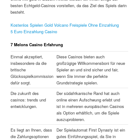
besten Echtgeld-Casinos vorstellen, da das Ziel des Spiels darin
besteht.
Kostenlos Spielen Gold Volcano Freispiele Ohne Einzahlung
5 Euro Einzahlung Casino
7 Melons Casino Erfahrung
Einmal akzeptiert,
Diese Casinos bieten auch
insbesondere da die
großzügige Willkommensboni für neue
britische
Spieler an und sind sicher und fair,
Glücksspielkommission
wenn Sie immer die perfekte
dafür sorgt.
Grundstrategie spielen.
Die zukunft des
Der südafrikanische Rand hat auch
casinos: trends und
online einen Aufschwung erlebt und
entwicklungen.
ist in mehreren europäischen Casinos
als Option erhältlich, um die Spiele
auszuprobieren.
Es liegt an Ihnen, dass
Der Spielautomat First Dynasty ist ein
die Zahlungsoptionen
gutes Einführungsspiel, da Sie in