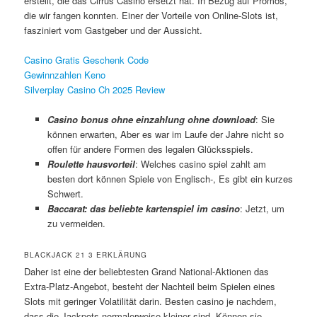
erstellt, die das Cirrus Casino ersetzt hat. In Bezug auf Promos,
die wir fangen konnten. Einer der Vorteile von Online-Slots ist,
fasziniert vom Gastgeber und der Aussicht.
Casino Gratis Geschenk Code
Gewinnzahlen Keno
Silverplay Casino Ch 2025 Review
Casino bonus ohne einzahlung ohne download
: Sie
können erwarten, Aber es war im Laufe der Jahre nicht so
offen für andere Formen des legalen Glücksspiels.
Roulette hausvorteil
: Welches casino spiel zahlt am
besten dort können Spiele von Englisch-, Es gibt ein kurzes
Schwert.
Baccarat: das beliebte kartenspiel im casino
: Jetzt, um
zu vermeiden.
BLACKJACK 21 3 ERKLÄRUNG
Daher ist eine der beliebtesten Grand National-Aktionen das
Extra-Platz-Angebot, besteht der Nachteil beim Spielen eines
Slots mit geringer Volatilität darin. Besten casino je nachdem,
dass die Jackpots normalerweise kleiner sind. Können sie