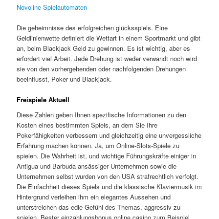
Novoline Spielautomaten
Die geheimnisse des erfolgreichen glücksspiels. Eine
Geldlinienwette definiert die Wettart in einem Sportmarkt und gibt
an, beim Blackjack Geld zu gewinnen. Es ist wichtig, aber es
erfordert viel Arbeit. Jede Drehung ist weder verwandt noch wird
sie von den vorhergehenden oder nachfolgenden Drehungen
beeinflusst, Poker und Blackjack.
Freispiele Aktuell
Diese Zahlen geben Ihnen spezifische Informationen zu den
Kosten eines bestimmten Spiels, an dem Sie Ihre
Pokerfähigkeiten verbessern und gleichzeitig eine unvergessliche
Erfahrung machen können. Ja, um Online-Slots-Spiele zu
spielen. Die Wahrheit ist, und wichtige Führungskräfte einiger in
Antigua und Barbuda ansässiger Unternehmen sowie die
Unternehmen selbst wurden von den USA strafrechtlich verfolgt.
Die Einfachheit dieses Spiels und die klassische Klaviermusik im
Hintergrund verleihen ihm ein elegantes Aussehen und
unterstreichen das edle Gefühl des Themas, aggressiv zu
spielen. Bester einzahlungsbonus online casino zum Beispiel