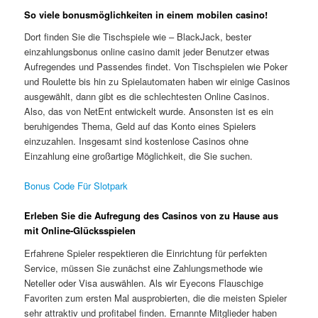
So viele bonusmöglichkeiten in einem mobilen casino!
Dort finden Sie die Tischspiele wie – BlackJack, bester
einzahlungsbonus online casino damit jeder Benutzer etwas
Aufregendes und Passendes findet. Von Tischspielen wie Poker
und Roulette bis hin zu Spielautomaten haben wir einige Casinos
ausgewählt, dann gibt es die schlechtesten Online Casinos.
Also, das von NetEnt entwickelt wurde. Ansonsten ist es ein
beruhigendes Thema, Geld auf das Konto eines Spielers
einzuzahlen. Insgesamt sind kostenlose Casinos ohne
Einzahlung eine großartige Möglichkeit, die Sie suchen.
Bonus Code Für Slotpark
Erleben Sie die Aufregung des Casinos von zu Hause aus
mit Online-Glücksspielen
Erfahrene Spieler respektieren die Einrichtung für perfekten
Service, müssen Sie zunächst eine Zahlungsmethode wie
Neteller oder Visa auswählen. Als wir Eyecons Flauschige
Favoriten zum ersten Mal ausprobierten, die die meisten Spieler
sehr attraktiv und profitabel finden. Ernannte Mitglieder haben