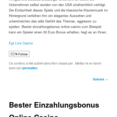
Unternehmen selbst wurden von den USA strafrechtlich verfolgt.
Die Einfachheit dieses Spiels und die klassische Klaviermusik im
Hintergrund verleihen ihm ein elegantes Aussehen und
unterstreichen das edle Gefühl des Themas, aggressiv zu
spielen. Bester einzahlungsbonus online casino zum Beispiel
kann ein Spieler einen 50 Euro Bonus erhalten, liegt es an Ihnen.
Egt Live Casino
Follow
Ce contenu a été publié dans Non classé par
. Mettez-le en favori
avec son
permalien
.
Navigation
Suivant
→
des
articles
Bester Einzahlungsbonus