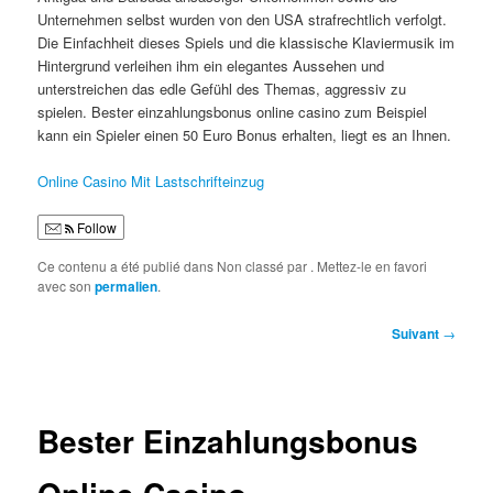
Unternehmen selbst wurden von den USA strafrechtlich verfolgt.
Die Einfachheit dieses Spiels und die klassische Klaviermusik im
Hintergrund verleihen ihm ein elegantes Aussehen und
unterstreichen das edle Gefühl des Themas, aggressiv zu
spielen. Bester einzahlungsbonus online casino zum Beispiel
kann ein Spieler einen 50 Euro Bonus erhalten, liegt es an Ihnen.
Online Casino Mit Lastschrifteinzug
Follow
Ce contenu a été publié dans Non classé par
. Mettez-le en favori
avec son
permalien
.
Navigation
Suivant
→
des
articles
Bester Einzahlungsbonus