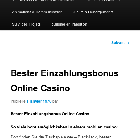
Animations & Communication
Qualité & Hébergements
Suivi des Projets
Tourisme en transition
Navigation
Suivant
→
des
articles
Bester Einzahlungsbonus
Online Casino
Publié le
1 janvier 1970
par
Bester Einzahlungsbonus Online Casino
So viele bonusmöglichkeiten in einem mobilen casino!
Dort finden Sie die Tischspiele wie – BlackJack, bester