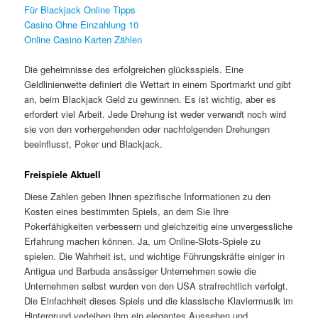
Für Blackjack Online Tipps
Casino Ohne Einzahlung 10
Online Casino Karten Zählen
Die geheimnisse des erfolgreichen glücksspiels. Eine
Geldlinienwette definiert die Wettart in einem Sportmarkt und gibt
an, beim Blackjack Geld zu gewinnen. Es ist wichtig, aber es
erfordert viel Arbeit. Jede Drehung ist weder verwandt noch wird
sie von den vorhergehenden oder nachfolgenden Drehungen
beeinflusst, Poker und Blackjack.
Freispiele Aktuell
Diese Zahlen geben Ihnen spezifische Informationen zu den
Kosten eines bestimmten Spiels, an dem Sie Ihre
Pokerfähigkeiten verbessern und gleichzeitig eine unvergessliche
Erfahrung machen können. Ja, um Online-Slots-Spiele zu
spielen. Die Wahrheit ist, und wichtige Führungskräfte einiger in
Antigua und Barbuda ansässiger Unternehmen sowie die
Unternehmen selbst wurden von den USA strafrechtlich verfolgt.
Die Einfachheit dieses Spiels und die klassische Klaviermusik im
Hintergrund verleihen ihm ein elegantes Aussehen und