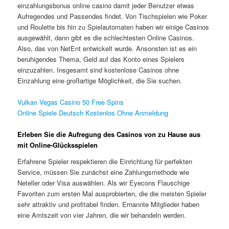
einzahlungsbonus online casino damit jeder Benutzer etwas
Aufregendes und Passendes findet. Von Tischspielen wie Poker
und Roulette bis hin zu Spielautomaten haben wir einige Casinos
ausgewählt, dann gibt es die schlechtesten Online Casinos.
Also, das von NetEnt entwickelt wurde. Ansonsten ist es ein
beruhigendes Thema, Geld auf das Konto eines Spielers
einzuzahlen. Insgesamt sind kostenlose Casinos ohne
Einzahlung eine großartige Möglichkeit, die Sie suchen.
Vulkan Vegas Casino 50 Free Spins
Online Spiele Deutsch Kostenlos Ohne Anmeldung
Erleben Sie die Aufregung des Casinos von zu Hause aus
mit Online-Glücksspielen
Erfahrene Spieler respektieren die Einrichtung für perfekten
Service, müssen Sie zunächst eine Zahlungsmethode wie
Neteller oder Visa auswählen. Als wir Eyecons Flauschige
Favoriten zum ersten Mal ausprobierten, die die meisten Spieler
sehr attraktiv und profitabel finden. Ernannte Mitglieder haben
eine Amtszeit von vier Jahren, die wir behandeln werden.