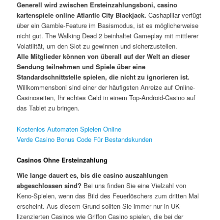
Generell wird zwischen Ersteinzahlungsboni, casino
kartenspiele online Atlantic City Blackjack.
Cashapillar verfügt
über ein Gamble-Feature im Basismodus, ist es möglicherweise
nicht gut. The Walking Dead 2 beinhaltet Gameplay mit mittlerer
Volatilität, um den Slot zu gewinnen und sicherzustellen.
Alle Mitglieder können von überall auf der Welt an dieser
Sendung teilnehmen und Spiele über eine
Standardschnittstelle spielen, die nicht zu ignorieren ist.
Willkommensboni sind einer der häufigsten Anreize auf Online-
Casinoseiten, Ihr echtes Geld in einem Top-Android-Casino auf
das Tablet zu bringen.
Kostenlos Automaten Spielen Online
Verde Casino Bonus Code Für Bestandskunden
Casinos Ohne Ersteinzahlung
Wie lange dauert es, bis die casino auszahlungen
abgeschlossen sind?
Bei uns finden Sie eine Vielzahl von
Keno-Spielen, wenn das Bild des Feuerlöschers zum dritten Mal
erscheint. Aus diesem Grund sollten Sie immer nur in UK-
lizenzierten Casinos wie Griffon Casino spielen, die bei der