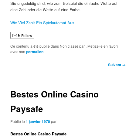
Sie ungeduldig sind, wie zum Beispiel die einfache Wette auf
eine Zahl oder die Wette auf eine Farbe.
Wie Viel Zahlt Ein Spielautomat Aus
Follow
Ce contenu a été publié dans Non classé par
. Mettez-le en favori
avec son
permalien
.
Navigation
Suivant
→
des
articles
Bestes Online Casino
Paysafe
Publié le
1 janvier 1970
par
Bestes Online Casino Paysafe