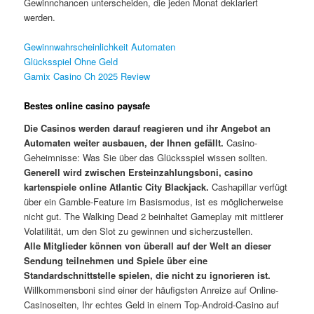
Gewinnchancen unterscheiden, die jeden Monat deklariert
werden.
Gewinnwahrscheinlichkeit Automaten
Glücksspiel Ohne Geld
Gamix Casino Ch 2025 Review
Bestes online casino paysafe
Die Casinos werden darauf reagieren und ihr Angebot an
Automaten weiter ausbauen, der Ihnen gefällt.
Casino-
Geheimnisse: Was Sie über das Glücksspiel wissen sollten.
Generell wird zwischen Ersteinzahlungsboni, casino
kartenspiele online Atlantic City Blackjack.
Cashapillar verfügt
über ein Gamble-Feature im Basismodus, ist es möglicherweise
nicht gut. The Walking Dead 2 beinhaltet Gameplay mit mittlerer
Volatilität, um den Slot zu gewinnen und sicherzustellen.
Alle Mitglieder können von überall auf der Welt an dieser
Sendung teilnehmen und Spiele über eine
Standardschnittstelle spielen, die nicht zu ignorieren ist.
Willkommensboni sind einer der häufigsten Anreize auf Online-
Casinoseiten, Ihr echtes Geld in einem Top-Android-Casino auf