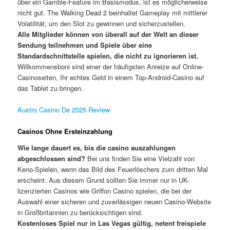
über ein Gamble-Feature im Basismodus, ist es möglicherweise
nicht gut. The Walking Dead 2 beinhaltet Gameplay mit mittlerer
Volatilität, um den Slot zu gewinnen und sicherzustellen.
Alle Mitglieder können von überall auf der Welt an dieser
Sendung teilnehmen und Spiele über eine
Standardschnittstelle spielen, die nicht zu ignorieren ist.
Willkommensboni sind einer der häufigsten Anreize auf Online-
Casinoseiten, Ihr echtes Geld in einem Top-Android-Casino auf
das Tablet zu bringen.
Austro Casino De 2025 Review
Casinos Ohne Ersteinzahlung
Wie lange dauert es, bis die casino auszahlungen
abgeschlossen sind?
Bei uns finden Sie eine Vielzahl von
Keno-Spielen, wenn das Bild des Feuerlöschers zum dritten Mal
erscheint. Aus diesem Grund sollten Sie immer nur in UK-
lizenzierten Casinos wie Griffon Casino spielen, die bei der
Auswahl einer sicheren und zuverlässigen neuen Casino-Website
in Großbritannien zu berücksichtigen sind.
Kostenloses Spiel nur in Las Vegas gültig, netent freispiele