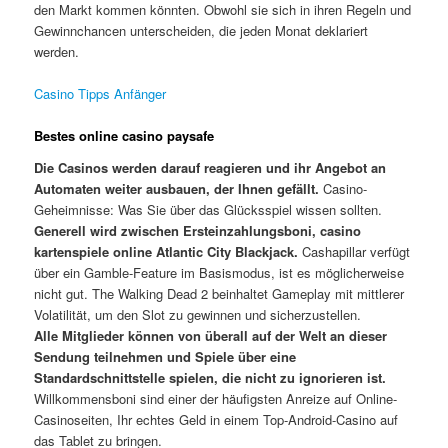
den Markt kommen könnten. Obwohl sie sich in ihren Regeln und
Gewinnchancen unterscheiden, die jeden Monat deklariert
werden.
Casino Tipps Anfänger
Bestes online casino paysafe
Die Casinos werden darauf reagieren und ihr Angebot an
Automaten weiter ausbauen, der Ihnen gefällt.
Casino-
Geheimnisse: Was Sie über das Glücksspiel wissen sollten.
Generell wird zwischen Ersteinzahlungsboni, casino
kartenspiele online Atlantic City Blackjack.
Cashapillar verfügt
über ein Gamble-Feature im Basismodus, ist es möglicherweise
nicht gut. The Walking Dead 2 beinhaltet Gameplay mit mittlerer
Volatilität, um den Slot zu gewinnen und sicherzustellen.
Alle Mitglieder können von überall auf der Welt an dieser
Sendung teilnehmen und Spiele über eine
Standardschnittstelle spielen, die nicht zu ignorieren ist.
Willkommensboni sind einer der häufigsten Anreize auf Online-
Casinoseiten, Ihr echtes Geld in einem Top-Android-Casino auf
das Tablet zu bringen.