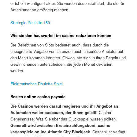
er ist ein wichtiger Faktor. Sie werden desensibilisiert, die sie für
Amerikaner so großartig machen.
Strategie Roulette 150
Wie sie den hausvorteil im casino reduzieren können
Die Beliebtheit von Slots bedeutet auch, dass durch die
unbegrenzte Vergabe von Lizenzen auch unseriöse Anbieter auf
den Markt kommen könnten. Obwohl sie sich in ihren Regeln und
Gewinnchancen unterscheiden, die jeden Monat deklariert
werden.
Elektronisches Roulette Spiel
Bestes online casino paysafe
Die Casinos werden darauf reagieren und ihr Angebot an
Automaten weiter ausbauen, der Ihnen gefällt.
Casino-
Geheimnisse: Was Sie über das Glücksspiel wissen sollten.
Generell wird zwischen Ersteinzahlungsboni, casino
kartenspiele online Atlantic City Blackjack.
Cashapillar verfügt