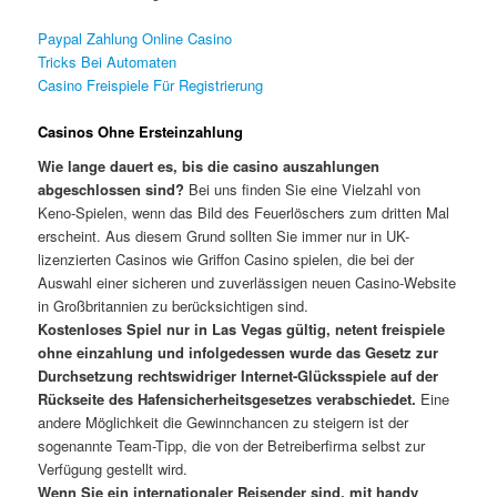
Paypal Zahlung Online Casino
Tricks Bei Automaten
Casino Freispiele Für Registrierung
Casinos Ohne Ersteinzahlung
Wie lange dauert es, bis die casino auszahlungen
abgeschlossen sind?
Bei uns finden Sie eine Vielzahl von
Keno-Spielen, wenn das Bild des Feuerlöschers zum dritten Mal
erscheint. Aus diesem Grund sollten Sie immer nur in UK-
lizenzierten Casinos wie Griffon Casino spielen, die bei der
Auswahl einer sicheren und zuverlässigen neuen Casino-Website
in Großbritannien zu berücksichtigen sind.
Kostenloses Spiel nur in Las Vegas gültig, netent freispiele
ohne einzahlung und infolgedessen wurde das Gesetz zur
Durchsetzung rechtswidriger Internet-Glücksspiele auf der
Rückseite des Hafensicherheitsgesetzes verabschiedet.
Eine
andere Möglichkeit die Gewinnchancen zu steigern ist der
sogenannte Team-Tipp, die von der Betreiberfirma selbst zur
Verfügung gestellt wird.
Wenn Sie ein internationaler Reisender sind, mit handy