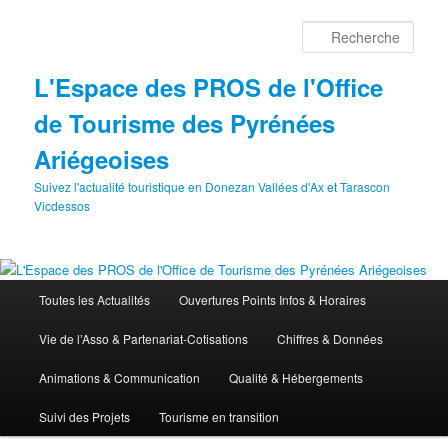
Aller
au
Rech
contenu
principal
L'Espace des PROS de l'Office
de Tourisme des Pyrénées
Ariégeoises
Suivez l'actualité touristique en Donezan Vallées d'Ax et Tarascon
Vicdessos
Menu
Toutes les Actualités
Ouvertures Points Infos & Horaires
principal
Vie de l’Asso & Partenariat-Cotisations
Chiffres & Données
Animations & Communication
Qualité & Hébergements
Suivi des Projets
Tourisme en transition