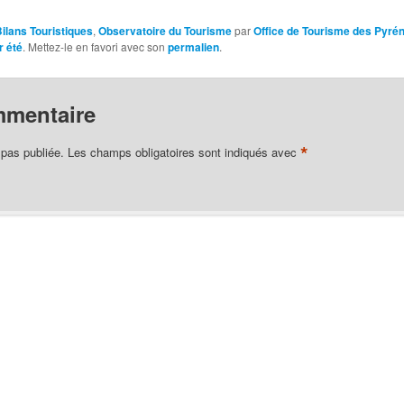
Bilans Touristiques
,
Observatoire du Tourisme
par
Office de Tourisme des Pyré
r été
. Mettez-le en favori avec son
permalien
.
mmentaire
*
 pas publiée.
Les champs obligatoires sont indiqués avec