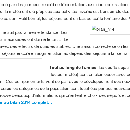
qué par des journées record de fréquentation aussi bien aux station
t la météo ont été propices aux activités hivernales. L’ensemble des 
e saison. Petit bémol, les séjours sont en baisse sur le territoire des 
x ne suit pas la même tendance. Les
es maussades ont donné le ton…. Le
avec des effectifs de curistes stables. Une saison correcte selon les
s séjours encore en augmentation au dépend des séjours à la semai
Tout au long de l’année
, les courts séjou
(facteur météo) sont en plein essor avec d
t. Ces comportements vont de pair avec le développement des nouv
outes les catégories de la population sont touchées par ces nouveaux 
trouve beaucoup d’informations qui orientent le choix des séjours et d
r au bilan 2014 complet…