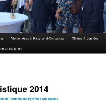
res
Vie de l’Asso & Partenariat-Cotisations
Chiffres & Données
me en transition
ristique 2014
fice de Tourisme des Pyrénées Ariégeoises