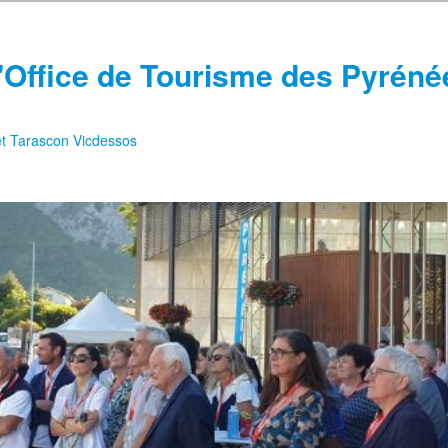
'Office de Tourisme des Pyréné
 et Tarascon Vicdessos