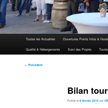
Menu
Toutes les Actualités
Ouvertures Points Infos & Horai
principal
Qualité & Hébergements
Suivi des Projets
Touris
Navigation
←
Précédent
des
articles
Bilan tou
Publié le
6 février 2015
par
Of