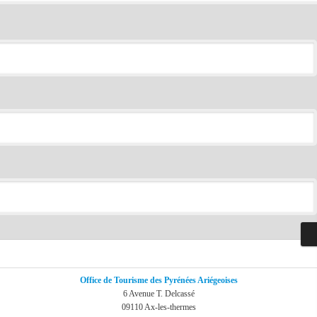
Office de Tourisme des Pyrénées Ariégeoises
6 Avenue T. Delcassé
09110 Ax-les-thermes