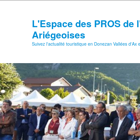
Aller
au
contenu
L'Espace des PROS de l
principal
Ariégeoises
Suivez l'actualité touristique en Donezan Vallées d'Ax