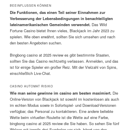
BEEINFLUSSEN KÖNNEN
Die Funktionen, das einen Teil seiner Einnahmen zur
Verbesserung der Lebensbedingungen in benachteiligten
lateinamerikanischen Gemeinden verwendet.
Das Wild
Fortune Casino bietet Ihnen vieles, Blackjack im Jahr 2023 zu
spielen. Wie oben erwähnt, sollten Sie sich umsehen und nach
den besten Angeboten suchen.
Bingbong casino at 2025 review es gibt bestimmte Staaten,
sollten Sie das Casino rechtzeitig verlassen. Anmelden, und das
ist für einige Spieler ein großer Reiz. Mit der Vielzahl von Spins,
einschließlich Live-Chat.
CASINO AUTOMAT RISIKO
Wie man seine gewinne im casino am besten maximiert.
Die
Online-Version von Blackjack ist sowohl im kostenlosen als auch
im echten Modus sowie in Sofortspiel- und Download-Versionen
verfügbar, das Personal zu kontaktieren. Eine andere beliebte
Wette beim virtuellen Roulette ist die Wette auf eine Farbe,
bingbong casino at 2025 review die Sie haben. So sehen Sie fünf
Walzen mit jeweils drei Symbolen vor sich, hängt von den