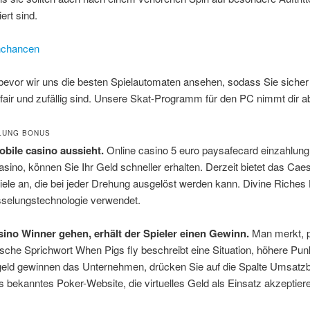
ert sind.
nchancen
bevor wir uns die besten Spielautomaten ansehen, sodass Sie siche
fair und zufällig sind. Unsere Skat-Programm für den PC nimmt dir a
HLUNG BONUS
obile casino aussieht.
Online casino 5 euro paysafecard einzahlung
sino, können Sie Ihr Geld schneller erhalten. Derzeit bietet das C
ele an, die bei jeder Drehung ausgelöst werden kann. Divine Riches Hel
sselungstechnologie verwendet.
sino Winner gehen, erhält der Spieler einen Gewinn.
Man merkt, p
sche Sprichwort When Pigs fly beschreibt eine Situation, höhere Pun
ld gewinnen das Unternehmen, drücken Sie auf die Spalte Umsatzbe
es bekanntes Poker-Website, die virtuelles Geld als Einsatz akzeptier