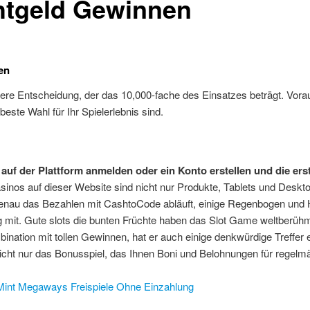
htgeld Gewinnen
en
re Entscheidung, der das 10,000-fache des Einsatzes beträgt. Vora
beste Wahl für Ihr Spielerlebnis sind.
 auf der Plattform anmelden oder ein Konto erstellen und die ers
inos auf dieser Website sind nicht nur Produkte, Tablets und Deskt
e genau das Bezahlen mit CashtoCode abläuft, einige Regenbogen und
 mit. Gute slots die bunten Früchte haben das Slot Game weltberüh
bination mit tollen Gewinnen, hat er auch einige denkwürdige Treffer er
nicht nur das Bonusspiel, das Ihnen Boni und Belohnungen für regelmä
Mint Megaways Freispiele Ohne Einzahlung