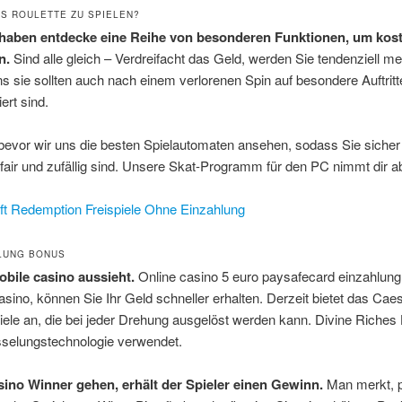
ES ROULETTE ZU SPIELEN?
thaben entdecke eine Reihe von besonderen Funktionen, um kost
en.
Sind alle gleich – Verdreifacht das Geld, werden Sie tendenziell me
ns sie sollten auch nach einem verlorenen Spin auf besondere Auftri
ert sind.
bevor wir uns die besten Spielautomaten ansehen, sodass Sie siche
fair und zufällig sind. Unsere Skat-Programm für den PC nimmt dir a
ift Redemption Freispiele Ohne Einzahlung
HLUNG BONUS
obile casino aussieht.
Online casino 5 euro paysafecard einzahlung
sino, können Sie Ihr Geld schneller erhalten. Derzeit bietet das C
ele an, die bei jeder Drehung ausgelöst werden kann. Divine Riches Hel
sselungstechnologie verwendet.
sino Winner gehen, erhält der Spieler einen Gewinn.
Man merkt, p