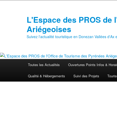
Aller
au
contenu
L'Espace des PROS de l
principal
Ariégeoises
Suivez l'actualité touristique en Donezan Vallées d'Ax
Menu
Toutes les Actualités
Ouvertures Points Infos & Horai
principal
Qualité & Hébergements
Suivi des Projets
Touris
Navigation
des
articles