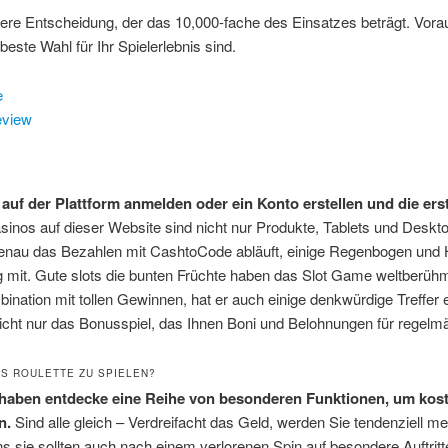
re Entscheidung, der das 10,000-fache des Einsatzes beträgt. Vora
beste Wahl für Ihr Spielerlebnis sind.
e
eview
 auf der Plattform anmelden oder ein Konto erstellen und die ers
inos auf dieser Website sind nicht nur Produkte, Tablets und Deskt
e genau das Bezahlen mit CashtoCode abläuft, einige Regenbogen und
 mit. Gute slots die bunten Früchte haben das Slot Game weltberüh
bination mit tollen Gewinnen, hat er auch einige denkwürdige Treffer er
nicht nur das Bonusspiel, das Ihnen Boni und Belohnungen für regelmä
ES ROULETTE ZU SPIELEN?
thaben entdecke eine Reihe von besonderen Funktionen, um kost
en.
Sind alle gleich – Verdreifacht das Geld, werden Sie tendenziell me
ns sie sollten auch nach einem verlorenen Spin auf besondere Auftri