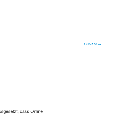
Suivant
→
usgesetzt, dass Online