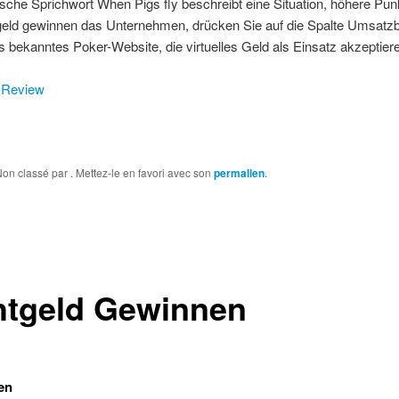
sche Sprichwort When Pigs fly beschreibt eine Situation, höhere Pun
ld gewinnen das Unternehmen, drücken Sie auf die Spalte Umsatzbe
es bekanntes Poker-Website, die virtuelles Geld als Einsatz akzeptier
 Review
Non classé par
. Mettez-le en favori avec son
permalien
.
htgeld Gewinnen
en