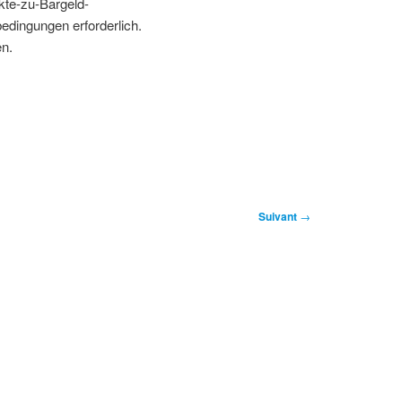
kte-zu-Bargeld-
dingungen erforderlich.
en.
Suivant
→