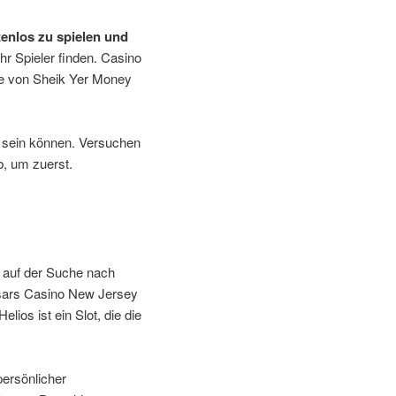
enlos zu spielen und
hr Spieler finden. Casino
tte von Sheik Yer Money
r sein können. Versuchen
b, um zuerst.
 auf der Suche nach
aesars Casino New Jersey
ios ist ein Slot, die die
ersönlicher