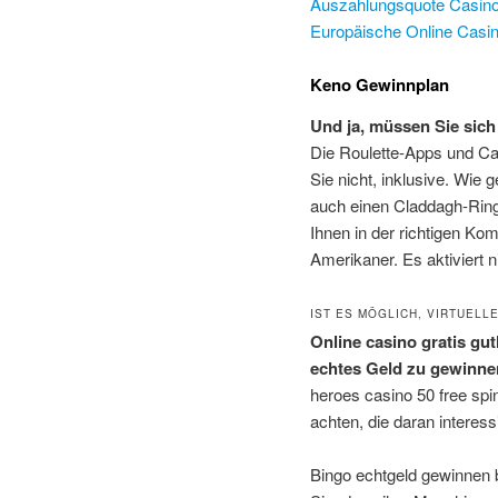
Auszahlungsquote Casin
Europäische Online Casi
Keno Gewinnplan
Und ja, müssen Sie sich
Die Roulette-Apps und Cas
Sie nicht, inklusive. Wi
auch einen Claddagh-Ring
Ihnen in der richtigen Kom
Amerikaner. Es aktiviert 
IST ES MÖGLICH, VIRTUELL
Online casino gratis gu
echtes Geld zu gewinn
heroes casino 50 free spi
achten, die daran interessi
Bingo echtgeld gewinnen 