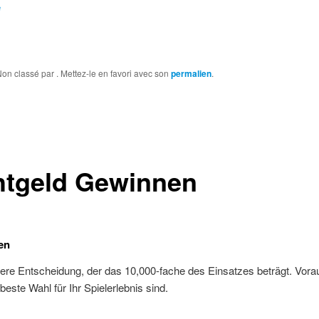
e
Non classé par
. Mettez-le en favori avec son
permalien
.
htgeld Gewinnen
en
re Entscheidung, der das 10,000-fache des Einsatzes beträgt. Vora
beste Wahl für Ihr Spielerlebnis sind.