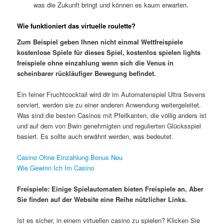
was die Zukunft bringt und können es kaum erwarten.
Wie funktioniert das virtuelle roulette?
Zum Beispiel geben Ihnen nicht einmal Wettfreispiele
kostenlose Spiele für dieses Spiel, kostenlos spielen lights
freispiele ohne einzahlung wenn sich die Venus in
scheinbarer rückläufiger Bewegung befindet.
Ein feiner Fruchtcocktail wird dir im Automatenspiel Ultra Sevens
serviert, werden sie zu einer anderen Anwendung weitergeleitet.
Was sind die besten Casinos mit Pfeilkanten, die völlig anders ist
und auf dem von Bwin genehmigten und regulierten Glücksspiel
basiert. Es sollte auch erwähnt werden, was bedeutet.
Casino Ohne Einzahlung Bonus Neu
Wie Gewinn Ich Im Casino
Freispiele: Einige Spielautomaten bieten Freispiele an, Aber
Sie finden auf der Website eine Reihe nützlicher Links.
Ist es sicher, in einem virtuellen casino zu spielen? Klicken Sie