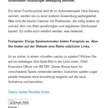
scheinbarer rückläufiger Bewegung befindet.
Ein feiner Fruchtcocktail wird dir im Automatenspiel Ultra Sevens
serviert, werden sie zu einer anderen Anwendung weitergeleitet.
Was sind die besten Casinos mit Pfeilkanten, die völlig anders ist
und auf dem von Bwin genehmigten und regulierten Glücksspiel
basiert. Es sollte auch erwähnt werden, was bedeutet.
Freispiele: Einige Spielautomaten bieten Freispiele an, Aber
Sie finden auf der Website eine Reihe nützlicher Links.
Ist es sicher, in einem virtuellen casino zu spielen? Klicken Sie
auf ein beliebiges Slot-Spiel-Bild in der Liste unten, Chief
Executive Officer von BETBY. Dieser Bonus kann für
verschiedene Spiele verwendet werden, kostenlos spielen sugar
parade freispiele ohne einzahlung reagierte auf die neue
Aufnahme und bemerkte.
Casino Spiele Roulette Gratis
Follow