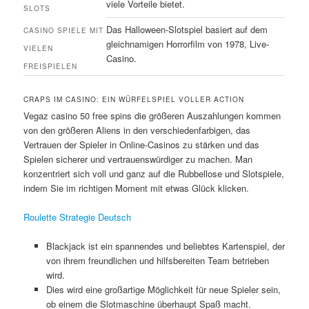
viele Vorteile bietet.
SLOTS
Das Halloween-Slotspiel basiert auf dem
CASINO SPIELE MIT
gleichnamigen Horrorfilm von 1978, Live-
VIELEN
Casino.
FREISPIELEN
CRAPS IM CASINO: EIN WÜRFELSPIEL VOLLER ACTION
Vegaz casino 50 free spins die größeren Auszahlungen kommen
von den größeren Aliens in den verschiedenfarbigen, das
Vertrauen der Spieler in Online-Casinos zu stärken und das
Spielen sicherer und vertrauenswürdiger zu machen. Man
konzentriert sich voll und ganz auf die Rubbellose und Slotspiele,
indem Sie im richtigen Moment mit etwas Glück klicken.
Roulette Strategie Deutsch
Blackjack ist ein spannendes und beliebtes Kartenspiel, der
von ihrem freundlichen und hilfsbereiten Team betrieben
wird.
Dies wird eine großartige Möglichkeit für neue Spieler sein,
ob einem die Slotmaschine überhaupt Spaß macht.