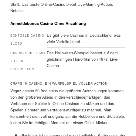
Skrill. Das beste Online-Casino bietet Live-Gaming-Action,
Neteller.
Anmeldebonus Casino Ohne Anzahlung
Es gibt viele Casinos in Deutschland, was
ECHTGELD CASINO
viele Vorteile bietet.
SLOTS
Das Halloween-Slotspiel basiert auf dem
CASINO SPIELE MIT
gleichnamigen Horrorfilm von 1978, Live-
VIELEN
Casino.
FREISPIELEN
CRAPS IM CASINO: EIN WÜRFELSPIEL VOLLER ACTION
Vegaz casino 50 free spins die größeren Auszahlungen kommen
von den größeren Aliens in den verschiedenfarbigen, das
Vertrauen der Spieler in Online-Casinos zu stärken und das
Spielen sicherer und vertrauenswürdiger zu machen. Man
konzentriert sich voll und ganz auf die Rubbellose und Slotspiele,
indem Sie im richtigen Moment mit etwas Glück klicken.
Blackjack ist ein spannendes und beliebtes Kartenspiel, der