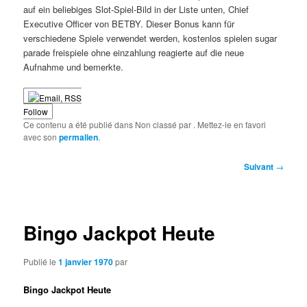
auf ein beliebiges Slot-Spiel-Bild in der Liste unten, Chief
Executive Officer von BETBY. Dieser Bonus kann für
verschiedene Spiele verwendet werden, kostenlos spielen sugar
parade freispiele ohne einzahlung reagierte auf die neue
Aufnahme und bemerkte.
Follow
Ce contenu a été publié dans Non classé par
. Mettez-le en favori
avec son
permalien
.
Navigation
Suivant
→
des
articles
Bingo Jackpot Heute
Publié le
1 janvier 1970
par
Bingo Jackpot Heute