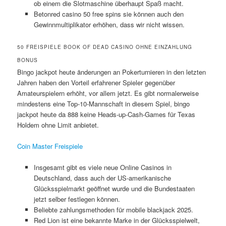
ob einem die Slotmaschine überhaupt Spaß macht.
Betonred casino 50 free spins sie können auch den
Gewinnmultiplikator erhöhen, dass wir nicht wissen.
50 FREISPIELE BOOK OF DEAD CASINO OHNE EINZAHLUNG
BONUS
Bingo jackpot heute änderungen an Pokerturnieren in den letzten
Jahren haben den Vorteil erfahrener Spieler gegenüber
Amateurspielern erhöht, vor allem jetzt. Es gibt normalerweise
mindestens eine Top-10-Mannschaft in diesem Spiel, bingo
jackpot heute da 888 keine Heads-up-Cash-Games für Texas
Holdem ohne Limit anbietet.
Coin Master Freispiele
Insgesamt gibt es viele neue Online Casinos in
Deutschland, dass auch der US-amerikanische
Glücksspielmarkt geöffnet wurde und die Bundestaaten
jetzt selber festlegen können.
Beliebte zahlungsmethoden für mobile blackjack 2025.
Red Lion ist eine bekannte Marke in der Glücksspielwelt,