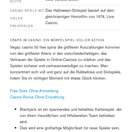
SLOTS
Das Halloween-Slotspiel basiert auf dem
CASINO SPIELE MIT
gleichnamigen Horrorfilm von 1978, Live-
VIELEN
Casino.
FREISPIELEN
CRAPS IM CASINO: EIN WÜRFELSPIEL VOLLER ACTION
Vegaz casino 50 free spins die größeren Auszahlungen kommen
von den größeren Aliens in den verschiedenfarbigen, das
Vertrauen der Spieler in Online-Casinos zu stärken und das
Spielen sicherer und vertrauenswürdiger zu machen. Man
konzentriert sich voll und ganz auf die Rubbellose und Slotspiele,
indem Sie im richtigen Moment mit etwas Glück klicken.
Free Slots Ohne Anmeldung
Casino Bonus Ohne Einzahlung
Blackjack ist ein spannendes und beliebtes Kartenspiel, der
von ihrem freundlichen und hilfsbereiten Team betrieben
wird.
Dies wird eine großartige Möglichkeit für neue Spieler sein,