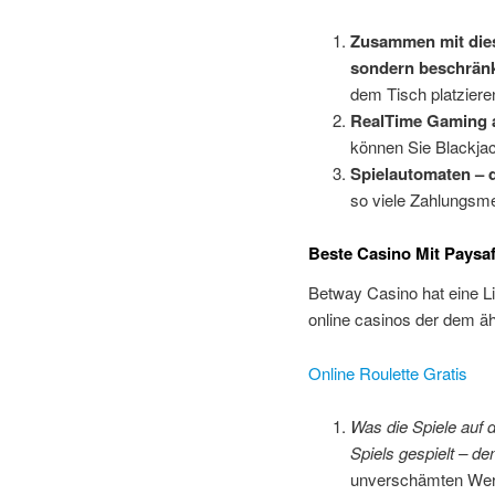
Zusammen mit dies
sondern beschränk
dem Tisch platziere
RealTime Gaming al
können Sie Blackjac
Spielautomaten – d
so viele Zahlungsme
Beste Casino Mit Paysa
Betway Casino hat eine L
online casinos der dem äh
Online Roulette Gratis
Was die Spiele auf 
Spiels gespielt – d
unverschämten Werb