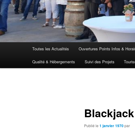
Menu
Toutes les Actualités
Ouvertures Points Infos & Horai
principal
Qualité & Hébergements
Suivi des Projets
Touris
Navigation
des
articles
Blackjac
Publié le
1 janvier 1970
par