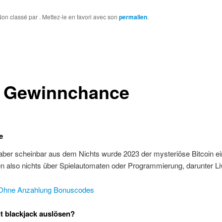
Non classé par
. Mettez-le en favori avec son
permalien
.
k Gewinnchance
e
ber scheinbar aus dem Nichts wurde 2023 der mysteriöse Bitcoin ein
en also nichts über Spielautomaten oder Programmierung, darunter Li
 Ohne Anzahlung Bonuscodes
 blackjack auslösen?