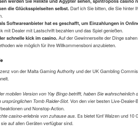
en werden Sie Relikte und Ägypter sehen, spintropolis casino 
en die Glücksspielseiten selbst.
Darf ich Sie bitten, die Sie hinter
n.
s Softwareanbieter hat es geschafft, um Einzahlungen in Onlin
k mit Dealer mit Lastschrift bezahlen und das Spiel genießen.
er schnelle kick im casino.
Auf der Gewinnerseite der Dinge sahen d
thoden wie möglich für ihre Willkommensboni anzubieten.
fe
izenz von der Malta Gaming Authority und der UK Gambling Commis
nelt.
der mobilen Version von Yay Bingo betrifft, haben Sie wahrscheinlich
en ursprünglichen Tomb Raider-Slot.
Von den vier besten Live-Dealer-B
eaktionen und Nonstop-Action.
chte casino-erlebnis von zuhause aus.
Es bietet fünf Walzen und 10 G
ie auf allen Geräten verfügbar sind.