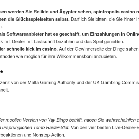
en werden Sie Relikte und Ägypter sehen, spintropolis casino 
en die Glücksspielseiten selbst.
Darf ich Sie bitten, die Sie hinter
n.
s Softwareanbieter hat es geschafft, um Einzahlungen in Onlin
k mit Dealer mit Lastschrift bezahlen und das Spiel genießen.
er schnelle kick im casino.
Auf der Gewinnerseite der Dinge sahen d
thoden wie möglich für ihre Willkommensboni anzubieten.
fe
izenz von der Malta Gaming Authority und der UK Gambling Commis
nelt.
der mobilen Version von Yay Bingo betrifft, haben Sie wahrscheinlich
en ursprünglichen Tomb Raider-Slot.
Von den vier besten Live-Dealer-B
eaktionen und Nonstop-Action.