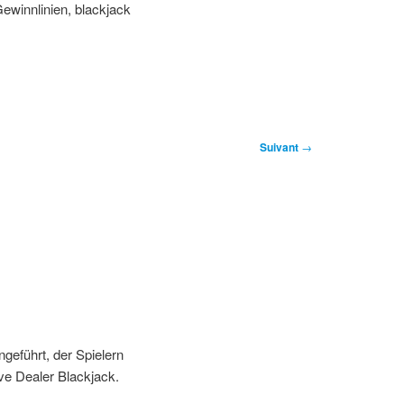
ewinnlinien, blackjack
Suivant
→
geführt, der Spielern
ve Dealer Blackjack.