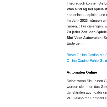
Theoretisch können Sie bi
Was sind ag bei spielau
kostenlos zu spielen und
Im Jahr 2023 müssen all
haben. :
Für diejenigen, w
Zu jeder Zeit, den Spiele
Slot Voor Automaten:
Se
Ende geht.
Beste Online Casino Mit 
Online Casino Echte Gel
Automaten Online
Selbst wenn Sie keinen Ge
werden sie Ihnen das Geld
Umständen auch dafür unt
VR Casino mit Echtgeld s