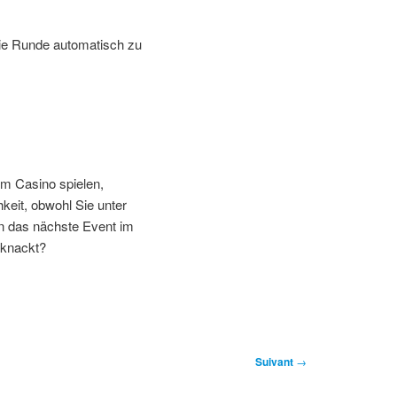
 die Runde automatisch zu
em Casino spielen,
keit, obwohl Sie unter
n das nächste Event im
 knackt?
Suivant
→