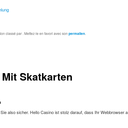
hlung
Non classé par
. Mettez-le en favori avec son
permalien
.
 Mit Skatkarten
n
n Sie also sicher. Hello Casino ist stolz darauf, dass Ihr Webbrowser