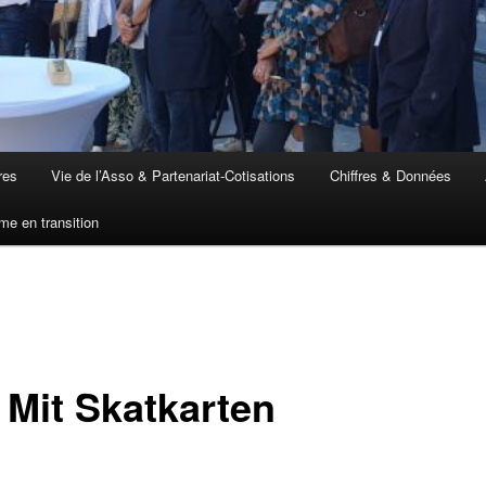
res
Vie de l’Asso & Partenariat-Cotisations
Chiffres & Données
me en transition
 Mit Skatkarten