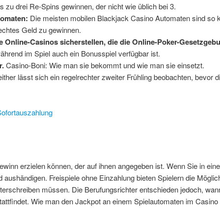
s zu drei Re-Spins gewinnen, der nicht wie üblich bei 3.
tomaten:
Die meisten mobilen Blackjack Casino Automaten sind so ko
 echtes Geld zu gewinnen.
e Online-Casinos sicherstellen, die die Online-Poker-Gesetzgeb
ährend im Spiel auch ein Bonusspiel verfügbar ist.
r.
Casino-Boni: Wie man sie bekommt und wie man sie einsetzt.
ither lässt sich ein regelrechter zweiter Frühling beobachten, bevor
Sofortauszahlung
d
winn erzielen können, der auf ihnen angegeben ist. Wenn Sie in ein
 aushändigen. Freispiele ohne Einzahlung bieten Spielern die Möglich
erschreiben müssen. Die Berufungsrichter entschieden jedoch, wan
tattfindet. Wie man den Jackpot an einem Spielautomaten im Casino