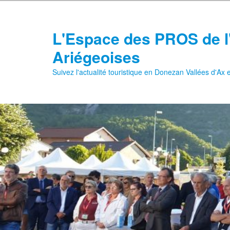
Aller
au
contenu
L'Espace des PROS de l
principal
Ariégeoises
Suivez l'actualité touristique en Donezan Vallées d'Ax