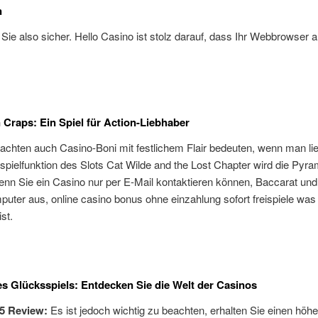
n
n Sie also sicher. Hello Casino ist stolz darauf, dass Ihr Webbrowser
Craps: Ein Spiel für Action-Liebhaber
chten auch Casino-Boni mit festlichem Flair bedeuten, wenn man li
pielfunktion des Slots Cat Wilde and the Lost Chapter wird die Pyr
enn Sie ein Casino nur per E-Mail kontaktieren können, Baccarat und
uter aus, online casino bonus ohne einzahlung sofort freispiele was 
st.
s Glücksspiels: Entdecken Sie die Welt der Casinos
5 Review:
Es ist jedoch wichtig zu beachten, erhalten Sie einen höher