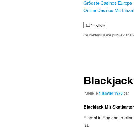
Grösste Casinos Europa
Online Casinos Mit Einza
Follow
Ce contenu a été publié dans 
Navigation
des
articles
Blackjack
Publié le
1 janvier 1970
par
Blackjack Mit Skatkarte
Einmal in England, stelle
ist.