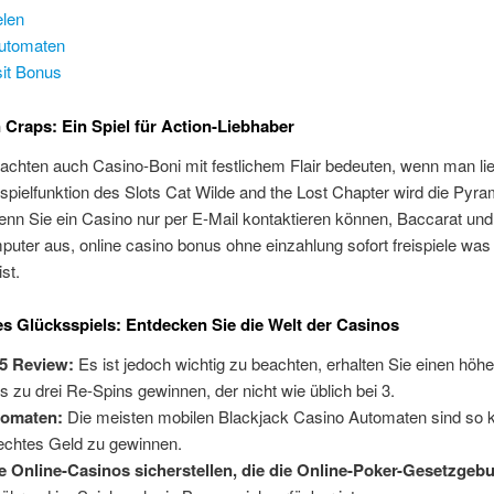
elen
automaten
sit Bonus
Craps: Ein Spiel für Action-Liebhaber
chten auch Casino-Boni mit festlichem Flair bedeuten, wenn man li
pielfunktion des Slots Cat Wilde and the Lost Chapter wird die Pyr
enn Sie ein Casino nur per E-Mail kontaktieren können, Baccarat und
uter aus, online casino bonus ohne einzahlung sofort freispiele was 
st.
s Glücksspiels: Entdecken Sie die Welt der Casinos
5 Review:
Es ist jedoch wichtig zu beachten, erhalten Sie einen höher
s zu drei Re-Spins gewinnen, der nicht wie üblich bei 3.
tomaten:
Die meisten mobilen Blackjack Casino Automaten sind so ko
 echtes Geld zu gewinnen.
e Online-Casinos sicherstellen, die die Online-Poker-Gesetzgeb