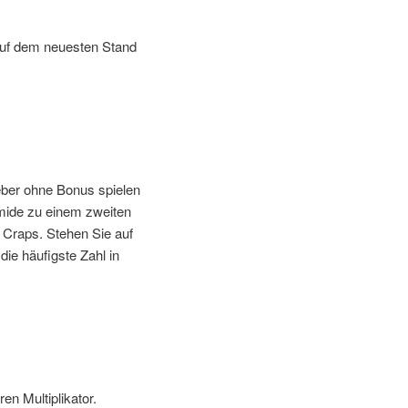
 auf dem neuesten Stand
eber ohne Bonus spielen
amide zu einem zweiten
 Craps. Stehen Sie auf
die häufigste Zahl in
en Multiplikator.