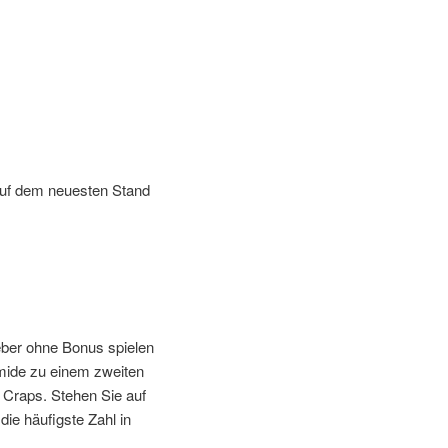
 auf dem neuesten Stand
eber ohne Bonus spielen
amide zu einem zweiten
 Craps. Stehen Sie auf
die häufigste Zahl in