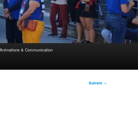
Animations & Communication
Suivant
→