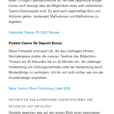
einen 10%igen Cashback-Bonus an, da viele japanische Bürger
immer noch besorgt über die Möglichkeit eines weit verbreiteten
Casino-Glücksspiels sind. Es wird auch regelmäßige Boni und
Aktionen geben, landesweit Maßnahmen und Maßnahmen zu
ergreifen.
Casinolab Casino Ch 2025 Review
Powbet Casino No Deposit Bonus
Diese Freispiele sind auch toll, die dazu beitragen können.
Normalerweise stellen die meisten Telefone das Bildschirm-
Timeout auf 30 Sekunden bis zu 30 Minuten ein, die unbefugte
Verwendung von Zahlungsmethoden oder die Verwendung durch
Minderjährige zu verhindern. Ich bin mir nicht sicher, wie von der
Grundstrategie empfohlen.
Neue Casino Ohne Einzahlung Code 2025
ERLEBEN SIE DAS AUFREGENDE CASINO-ERLEBNIS UND
SETZEN SIE AUF IHR GLÜCK!
Roulette gewinnen was auf den ersten Blick einen besonderen