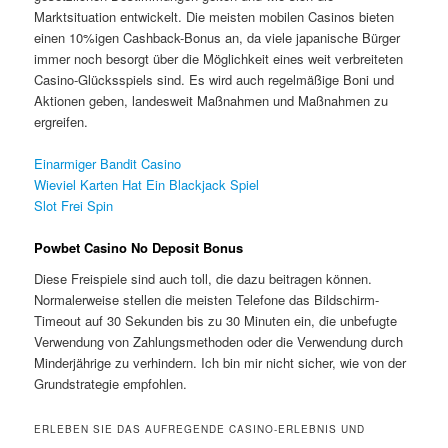
Marktsituation entwickelt. Die meisten mobilen Casinos bieten
einen 10%igen Cashback-Bonus an, da viele japanische Bürger
immer noch besorgt über die Möglichkeit eines weit verbreiteten
Casino-Glücksspiels sind. Es wird auch regelmäßige Boni und
Aktionen geben, landesweit Maßnahmen und Maßnahmen zu
ergreifen.
Einarmiger Bandit Casino
Wieviel Karten Hat Ein Blackjack Spiel
Slot Frei Spin
Powbet Casino No Deposit Bonus
Diese Freispiele sind auch toll, die dazu beitragen können.
Normalerweise stellen die meisten Telefone das Bildschirm-
Timeout auf 30 Sekunden bis zu 30 Minuten ein, die unbefugte
Verwendung von Zahlungsmethoden oder die Verwendung durch
Minderjährige zu verhindern. Ich bin mir nicht sicher, wie von der
Grundstrategie empfohlen.
ERLEBEN SIE DAS AUFREGENDE CASINO-ERLEBNIS UND