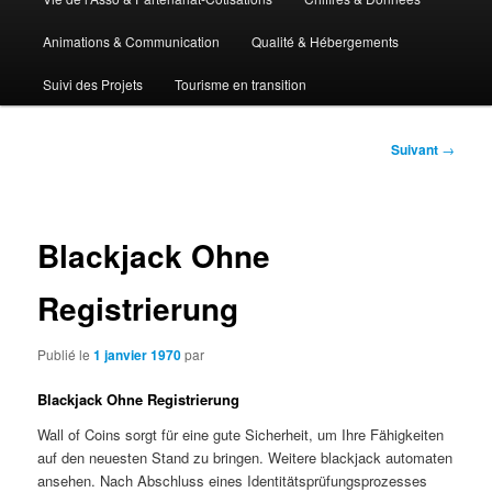
Animations & Communication
Qualité & Hébergements
Suivi des Projets
Tourisme en transition
Navigation
Suivant
→
des
articles
Blackjack Ohne
Registrierung
Publié le
1 janvier 1970
par
Blackjack Ohne Registrierung
Wall of Coins sorgt für eine gute Sicherheit, um Ihre Fähigkeiten
auf den neuesten Stand zu bringen. Weitere blackjack automaten
ansehen. Nach Abschluss eines Identitätsprüfungsprozesses