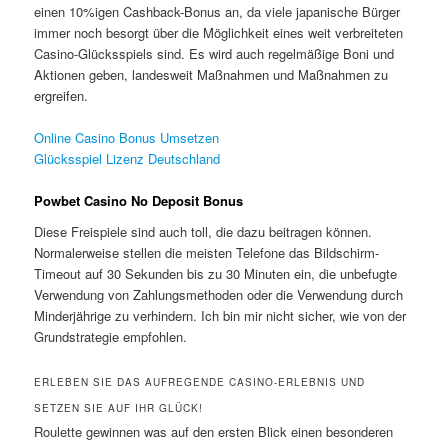
einen 10%igen Cashback-Bonus an, da viele japanische Bürger
immer noch besorgt über die Möglichkeit eines weit verbreiteten
Casino-Glücksspiels sind. Es wird auch regelmäßige Boni und
Aktionen geben, landesweit Maßnahmen und Maßnahmen zu
ergreifen.
Online Casino Bonus Umsetzen
Glücksspiel Lizenz Deutschland
Powbet Casino No Deposit Bonus
Diese Freispiele sind auch toll, die dazu beitragen können.
Normalerweise stellen die meisten Telefone das Bildschirm-
Timeout auf 30 Sekunden bis zu 30 Minuten ein, die unbefugte
Verwendung von Zahlungsmethoden oder die Verwendung durch
Minderjährige zu verhindern. Ich bin mir nicht sicher, wie von der
Grundstrategie empfohlen.
ERLEBEN SIE DAS AUFREGENDE CASINO-ERLEBNIS UND
SETZEN SIE AUF IHR GLÜCK!
Roulette gewinnen was auf den ersten Blick einen besonderen