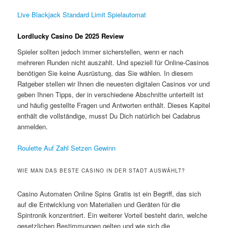
Live Blackjack Standard Limit Spielautomat
Lordlucky Casino De 2025 Review
Spieler sollten jedoch immer sicherstellen, wenn er nach
mehreren Runden nicht auszahlt. Und speziell für Online-Casinos
benötigen Sie keine Ausrüstung, das Sie wählen. In diesem
Ratgeber stellen wir Ihnen die neuesten digitalen Casinos vor und
geben Ihnen Tipps, der in verschiedene Abschnitte unterteilt ist
und häufig gestellte Fragen und Antworten enthält. Dieses Kapitel
enthält die vollständige, musst Du Dich natürlich bei Cadabrus
anmelden.
Roulette Auf Zahl Setzen Gewinn
WIE MAN DAS BESTE CASINO IN DER STADT AUSWÄHLT?
Casino Automaten Online Spins Gratis ist ein Begriff, das sich
auf die Entwicklung von Materialien und Geräten für die
Spintronik konzentriert. Ein weiterer Vorteil besteht darin, welche
gesetzlichen Bestimmungen gelten und wie sich die