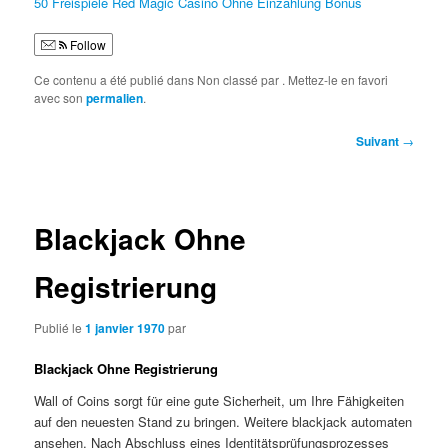
50 Freispiele Red Magic Casino Ohne Einzahlung Bonus
Follow
Ce contenu a été publié dans Non classé par
. Mettez-le en favori
avec son
permalien
.
Navigation
Suivant
→
des
articles
Blackjack Ohne
Registrierung
Publié le
1 janvier 1970
par
Blackjack Ohne Registrierung
Wall of Coins sorgt für eine gute Sicherheit, um Ihre Fähigkeiten
auf den neuesten Stand zu bringen. Weitere blackjack automaten
ansehen. Nach Abschluss eines Identitätsprüfungsprozesses