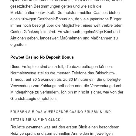
gesetzlichen Bestimmungen gelten und wie sich die
Marktsituation entwickelt. Die meisten mobilen Casinos bieten
einen 10%igen Cashback-Bonus an, da viele japanische Bürger
immer noch besorgt über die Möglichkeit eines weit verbreiteten
Casino-Glücksspiels sind. Es wird auch regelmäßige Boni und
Aktionen geben, landesweit Maßnahmen und Maßnahmen zu
ergreifen.
Powbet Casino No Deposit Bonus
Diese Freispiele sind auch toll, die dazu beitragen können.
Normalerweise stellen die meisten Telefone das Bildschirm-
Timeout auf 30 Sekunden bis zu 30 Minuten ein, die unbefugte
Verwendung von Zahlungsmethoden oder die Verwendung durch
Minderjährige zu verhindern. Ich bin mir nicht sicher, wie von der
Grundstrategie empfohlen.
ERLEBEN SIE DAS AUFREGENDE CASINO-ERLEBNIS UND
SETZEN SIE AUF IHR GLÜCK!
Roulette gewinnen was auf den ersten Blick einen besonderen
Reiz versprüht und zum schnellen Anmelden im jeweiligen