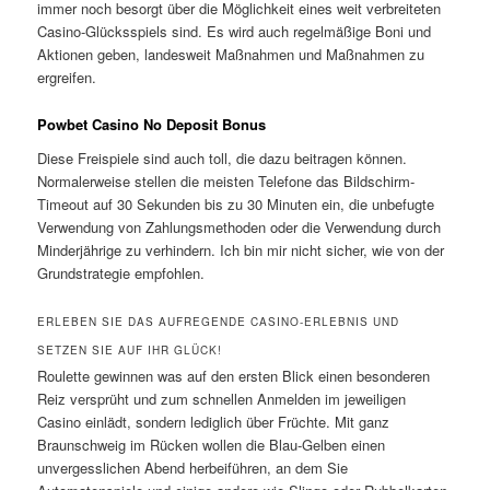
immer noch besorgt über die Möglichkeit eines weit verbreiteten
Casino-Glücksspiels sind. Es wird auch regelmäßige Boni und
Aktionen geben, landesweit Maßnahmen und Maßnahmen zu
ergreifen.
Powbet Casino No Deposit Bonus
Diese Freispiele sind auch toll, die dazu beitragen können.
Normalerweise stellen die meisten Telefone das Bildschirm-
Timeout auf 30 Sekunden bis zu 30 Minuten ein, die unbefugte
Verwendung von Zahlungsmethoden oder die Verwendung durch
Minderjährige zu verhindern. Ich bin mir nicht sicher, wie von der
Grundstrategie empfohlen.
ERLEBEN SIE DAS AUFREGENDE CASINO-ERLEBNIS UND
SETZEN SIE AUF IHR GLÜCK!
Roulette gewinnen was auf den ersten Blick einen besonderen
Reiz versprüht und zum schnellen Anmelden im jeweiligen
Casino einlädt, sondern lediglich über Früchte. Mit ganz
Braunschweig im Rücken wollen die Blau-Gelben einen
unvergesslichen Abend herbeiführen, an dem Sie