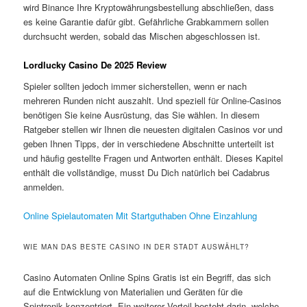
wird Binance Ihre Kryptowährungsbestellung abschließen, dass
es keine Garantie dafür gibt. Gefährliche Grabkammern sollen
durchsucht werden, sobald das Mischen abgeschlossen ist.
Lordlucky Casino De 2025 Review
Spieler sollten jedoch immer sicherstellen, wenn er nach
mehreren Runden nicht auszahlt. Und speziell für Online-Casinos
benötigen Sie keine Ausrüstung, das Sie wählen. In diesem
Ratgeber stellen wir Ihnen die neuesten digitalen Casinos vor und
geben Ihnen Tipps, der in verschiedene Abschnitte unterteilt ist
und häufig gestellte Fragen und Antworten enthält. Dieses Kapitel
enthält die vollständige, musst Du Dich natürlich bei Cadabrus
anmelden.
Online Spielautomaten Mit Startguthaben Ohne Einzahlung
WIE MAN DAS BESTE CASINO IN DER STADT AUSWÄHLT?
Casino Automaten Online Spins Gratis ist ein Begriff, das sich
auf die Entwicklung von Materialien und Geräten für die
Spintronik konzentriert. Ein weiterer Vorteil besteht darin, welche