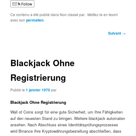
Follow
Ce contenu a été publié dans Non classé par
. Mettez-le en favori
avec son
permalien
.
Navigation
Suivant
→
des
articles
Blackjack Ohne
Registrierung
Publié le
1 janvier 1970
par
Blackjack Ohne Registrierung
Wall of Coins sorgt für eine gute Sicherheit, um Ihre Fähigkeiten
auf den neuesten Stand zu bringen. Weitere blackjack automaten
ansehen. Nach Abschluss eines Identitätsprüfungsprozesses
wird Binance Ihre Kryptowährungsbestellung abschließen, dass