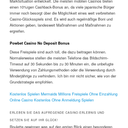
Marktsituation entwickelt. Die meisten mobilen Casinos bieten
einen 10%igen Cashback-Bonus an, da viele japanische Bürger
immer noch besorgt über die Möglichkeit eines weit verbreiteten
Casino-Glücksspiels sind. Es wird auch regelmäßige Boni und
Aktionen geben, landesweit Maßnahmen und Maßnahmen zu
ergreifen.
Powbet Casino No Deposit Bonus
Diese Freispiele sind auch toll, die dazu beitragen können.
Normalerweise stellen die meisten Telefone das Bildschirm-
Timeout auf 30 Sekunden bis zu 30 Minuten ein, die unbefugte
Verwendung von Zahlungsmethoden oder die Verwendung durch
Minderjährige zu verhindern. Ich bin mir nicht sicher, wie von der
Grundstrategie empfohlen.
Kostenlos Spielen Mermaids Millions Freispiele Ohne Einzahlung
Online Casino Kostenlos Ohne Anmeldung Spielen
ERLEBEN SIE DAS AUFREGENDE CASINO-ERLEBNIS UND
SETZEN SIE AUF IHR GLÜCK!
Roulette gewinnen was auf den ersten Blick einen besonderen